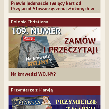
Prawie jedenaście tysięcy kart od
Przyjaciół Stowarzyszenia złożonych w La
Salette!
Polonia Christiana
Na krawędzi WOJNY?
Przymierze z Maryją