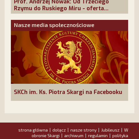
Prof. Andrzej Nowak: Od Trzeciego
Rzymu do Ruskiego Miru - oferta
cywilizacyjna Rosji
Nasze media społecznościowe
SKCh im. Ks. Piotra Skargi na Facebooku
strona główna
dołącz
nasze strony
Jubileusz
W
|
|
|
|
obronie Skargi
archiwum
regulamin
polityka
|
|
|