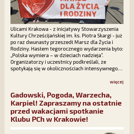
Ulicami Krakowa - z inicjatywy Stowarzyszenia
Kultury Chrześcijańskiej im. ks. Piotra Skargi - już
po raz dwunasty przeszedł Marsz dla Życia i
Rodziny. Hasłem tegorocznego wydarzenia było:
„Polska wymiera – w dzieciach nadzieja”.
Organizatorzy i uczestnicy podkreślali, że
spotykają się w okolicznościach intensywnego
ataku politycznego na instytucję rodziny, ale
radosna atmosfera marszu podtrzymuje
więcej
nadzieję, że polska rodzina – Bogiem silna –
Gadowski, Pogoda, Warzecha,
pokona wszelkie przeciwności.
Karpiel! Zapraszamy na ostatnie
przed wakacjami spotkanie
Klubu PCh w Krakowie!