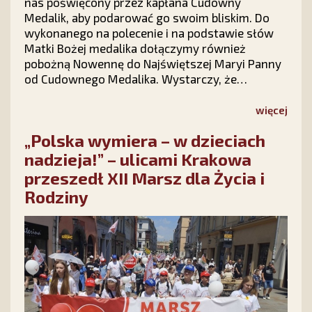
nas poświęcony przez kapłana Cudowny
Medalik, aby podarować go swoim bliskim. Do
wykonanego na polecenie i na podstawie słów
Matki Bożej medalika dołączymy również
pobożną Nowennę do Najświętszej Maryi Panny
od Cudownego Medalika. Wystarczy, że
wypełnisz krótki formularz na stronie kampanii
Stowarzyszenia Ks. Piotra Skargi „Dar Maryi”
więcej
https://darmaryi.pl/ lub zadzwonisz do nas pod
„Polska wymiera – w dzieciach
numer 12 423 44 23, a Medalik i Nowenna będą
Twoje!
nadzieja!” – ulicami Krakowa
przeszedł XII Marsz dla Życia i
Rodziny