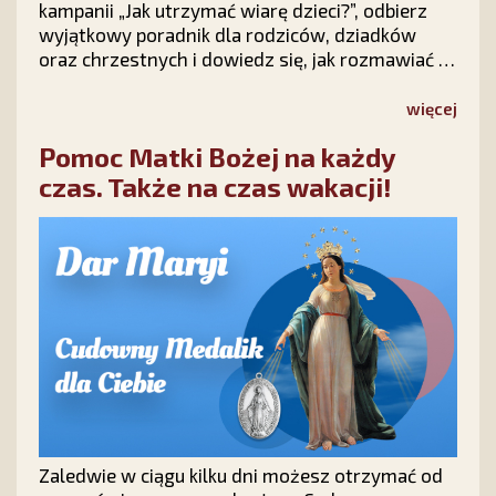
kampanii „Jak utrzymać wiarę dzieci?”, odbierz
wyjątkowy poradnik dla rodziców, dziadków
oraz chrzestnych i dowiedz się, jak rozmawiać z
dziećmi o wierze, modlić się o ich nawrócenie i
nie tracić nadziei na ich powrót do Chrystusa.
więcej
Pomoc Matki Bożej na każdy
czas. Także na czas wakacji!
Zaledwie w ciągu kilku dni możesz otrzymać od