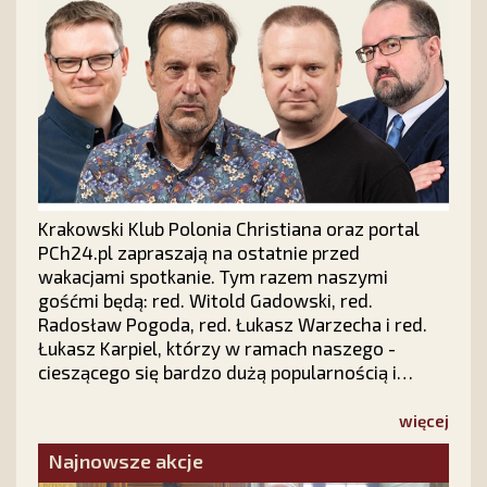
Krakowski Klub Polonia Christiana oraz portal
PCh24.pl zapraszają na ostatnie przed
wakacjami spotkanie. Tym razem naszymi
gośćmi będą: red. Witold Gadowski, red.
Radosław Pogoda, red. Łukasz Warzecha i red.
Łukasz Karpiel, którzy w ramach naszego -
cieszącego się bardzo dużą popularnością i
zainteresowaniem w całej Polsce - cyklu "Prawy
Prosty PLUS" z udziałem publiczności dokonają
więcej
politycznego podsumowania pierwszych sześciu
Najnowsze akcje
miesięcy 2026 roku.