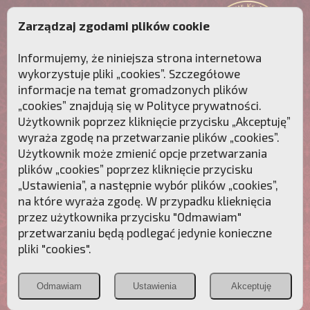
Zarządzaj zgodami plików cookie
Informujemy, że niniejsza strona internetowa
wykorzystuje pliki „cookies”. Szczegółowe
informacje na temat gromadzonych plików
„cookies” znajdują się w
Polityce prywatności
.
Użytkownik poprzez kliknięcie przycisku „Akceptuję”
wyraża zgodę na przetwarzanie plików „cookies”.
Użytkownik może zmienić opcje przetwarzania
plików „cookies” poprzez kliknięcie przycisku
„Ustawienia”, a następnie wybór plików „cookies”,
na które wyraża zgodę. W przypadku klieknięcia
Przebudźmy sumienia Polaków!
przez użytkownika przycisku "Odmawiam"
przetwarzaniu będą podlegać jedynie konieczne
Polonia
Przymierze
PCh24.pl
pliki "cookies".
Christiana
z Maryją
Odmawiam
Ustawienia
Akceptuję
POZNAJ APOSTOLAT FATIMY
WESPRZYJ
NAS