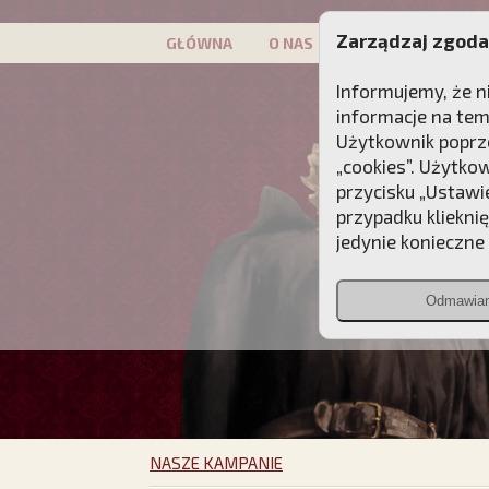
Zarządzaj zgoda
GŁÓWNA
O NAS
PATRON
KAMP
Informujemy, że n
informacje na tem
Użytkownik poprze
„cookies”. Użytko
przycisku „Ustawi
przypadku kliekni
jedynie konieczne p
Odmawia
NASZE KAMPANIE