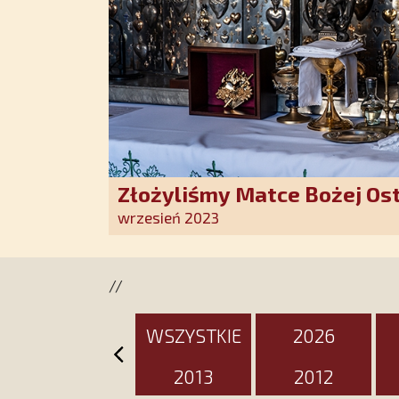
Złożyliśmy Matce Bożej Os
pozłacane wotum
wrzesień 2023
//
WSZYSTKIE
2026
2013
2012