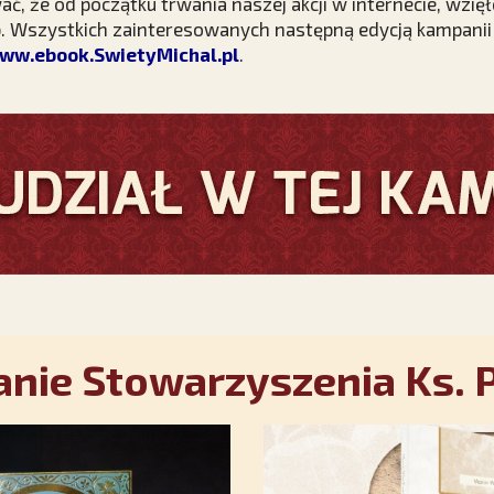
 że od początku trwania naszej akcji w internecie, wzięło
b. Wszystkich zainteresowanych następną edycją kampani
ww.ebook.SwietyMichal.pl
.
nie Stowarzyszenia Ks. P