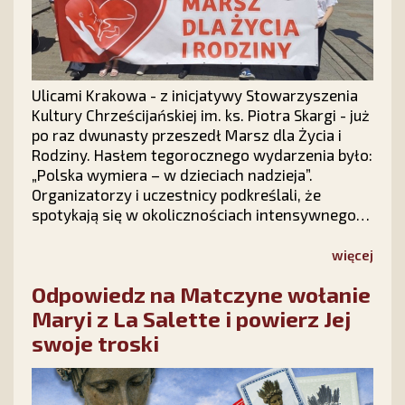
Ulicami Krakowa - z inicjatywy Stowarzyszenia
Kultury Chrześcijańskiej im. ks. Piotra Skargi - już
po raz dwunasty przeszedł Marsz dla Życia i
Rodziny. Hasłem tegorocznego wydarzenia było:
„Polska wymiera – w dzieciach nadzieja”.
Organizatorzy i uczestnicy podkreślali, że
spotykają się w okolicznościach intensywnego
ataku politycznego na instytucję rodziny, ale
radosna atmosfera marszu podtrzymuje
więcej
nadzieję, że polska rodzina – Bogiem silna –
Odpowiedz na Matczyne wołanie
pokona wszelkie przeciwności.
Maryi z La Salette i powierz Jej
swoje troski