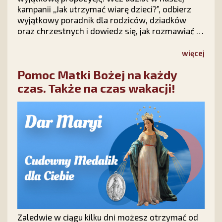
kampanii „Jak utrzymać wiarę dzieci?”, odbierz
wyjątkowy poradnik dla rodziców, dziadków
oraz chrzestnych i dowiedz się, jak rozmawiać z
dziećmi o wierze, modlić się o ich nawrócenie i
nie tracić nadziei na ich powrót do Chrystusa.
więcej
Pomoc Matki Bożej na każdy
czas. Także na czas wakacji!
Zaledwie w ciągu kilku dni możesz otrzymać od