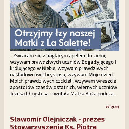
- Zwracam się z naglącym apelem do ziemi,
wzywam prawdziwych uczniów Boga żyjącego i
królującego w Niebie, wzywam prawdziwych
naśladowców Chrystusa, wzywam Moje dzieci,
Moich prawdziwych czcicieli, wzywam wreszcie
apostołów czasów ostatnich, wiernych uczniów
Jezusa Chrystusa – wołała Matka Boża podczas
objawień we francuskim La Salette.
Odpowiedzmy na Jej słowa. Nie pozostańmy
więcej
obojętni!
Sławomir Olejniczak - prezes
Stowarzyszenia Ks. Piotra