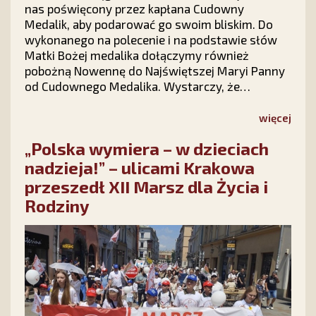
nas poświęcony przez kapłana Cudowny
Medalik, aby podarować go swoim bliskim. Do
wykonanego na polecenie i na podstawie słów
Matki Bożej medalika dołączymy również
pobożną Nowennę do Najświętszej Maryi Panny
od Cudownego Medalika. Wystarczy, że
wypełnisz krótki formularz na stronie kampanii
Stowarzyszenia Ks. Piotra Skargi „Dar Maryi”
więcej
https://darmaryi.pl/ lub zadzwonisz do nas pod
„Polska wymiera – w dzieciach
numer 12 423 44 23, a Medalik i Nowenna będą
Twoje!
nadzieja!” – ulicami Krakowa
przeszedł XII Marsz dla Życia i
Rodziny