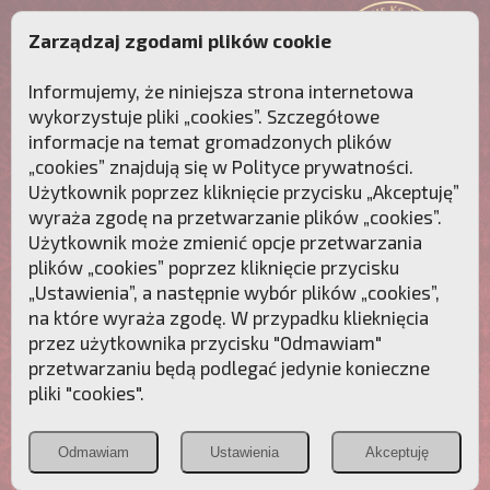
Zarządzaj zgodami plików cookie
Informujemy, że niniejsza strona internetowa
wykorzystuje pliki „cookies”. Szczegółowe
informacje na temat gromadzonych plików
„cookies” znajdują się w
Polityce prywatności
.
Użytkownik poprzez kliknięcie przycisku „Akceptuję”
wyraża zgodę na przetwarzanie plików „cookies”.
Użytkownik może zmienić opcje przetwarzania
plików „cookies” poprzez kliknięcie przycisku
„Ustawienia”, a następnie wybór plików „cookies”,
na które wyraża zgodę. W przypadku klieknięcia
Przebudźmy sumienia Polaków!
przez użytkownika przycisku "Odmawiam"
przetwarzaniu będą podlegać jedynie konieczne
Polonia
Przymierze
PCh24.pl
pliki "cookies".
Christiana
z Maryją
Odmawiam
Ustawienia
Akceptuję
POZNAJ APOSTOLAT FATIMY
WESPRZYJ
NAS