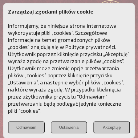
Zarządzaj zgodami plików cookie
Informujemy, że niniejsza strona internetowa
wykorzystuje pliki „cookies”. Szczegółowe
informacje na temat gromadzonych plików
„cookies” znajdują się w
Polityce prywatności
.
Użytkownik poprzez kliknięcie przycisku „Akceptuję”
wyraża zgodę na przetwarzanie plików „cookies”.
Użytkownik może zmienić opcje przetwarzania
plików „cookies” poprzez kliknięcie przycisku
„Ustawienia”, a następnie wybór plików „cookies”,
na które wyraża zgodę. W przypadku klieknięcia
Przebudźmy sumienia Polaków!
przez użytkownika przycisku "Odmawiam"
przetwarzaniu będą podlegać jedynie konieczne
Polonia
Przymierze
PCh24.pl
pliki "cookies".
Christiana
z Maryją
Odmawiam
Ustawienia
Akceptuję
POZNAJ APOSTOLAT FATIMY
WESPRZYJ
NAS