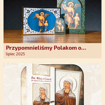
Przypomnieliśmy Polakom o
obecności Anioła Stróża!
lipiec 2025