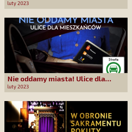
wspólnoty Kościoła. Nasz pakiet
luty 2023
jest przygotowany na ten
wyjątkowy dzień
Nie oddamy miasta! Ulice dla
mieszkańców - Warszawa,
luty 2023
Wrocław, Rzeszów