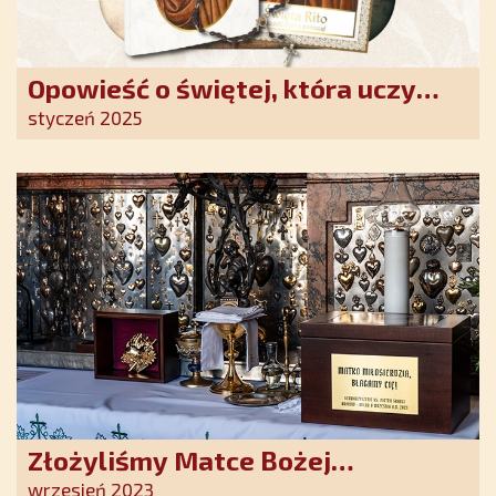
Opowieść o świętej, która uczy
szczerego oddania się Bogu.
styczeń 2025
Duchowe wzmocnienie i światło
nadziei w XXI wieku
Złożyliśmy Matce Bożej
Ostrobramskiej pozłacane wotum
wrzesień 2023