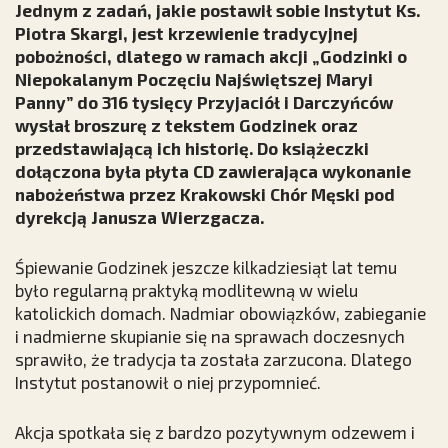
Jednym z zadań, jakie postawił sobie Instytut Ks.
Piotra Skargi, jest krzewienie tradycyjnej
pobożności, dlatego w ramach akcji „Godzinki o
Niepokalanym Poczęciu Najświętszej Maryi
Panny” do 316 tysięcy Przyjaciół i Darczyńców
wysłał broszurę z tekstem Godzinek oraz
przedstawiającą ich historię. Do książeczki
dołączona była płyta CD zawierająca wykonanie
nabożeństwa przez Krakowski Chór Męski pod
dyrekcją Janusza Wierzgacza.
Śpiewanie Godzinek jeszcze kilkadziesiąt lat temu
było regularną praktyką modlitewną w wielu
katolickich domach. Nadmiar obowiązków, zabieganie
i nadmierne skupianie się na sprawach doczesnych
sprawiło, że tradycja ta została zarzucona. Dlatego
Instytut postanowił o niej przypomnieć.
Akcja spotkała się z bardzo pozytywnym odzewem i