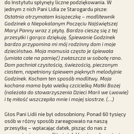
do Instytutu spłynęły liczne podziękowania. W
jednym z nich Pani Lidia ze Starogardu pisze:
Ostatnio otrzymałam książeczkę – modlitewnik
Godzinek o Niepokalanym Poczęciu Najświętszej
Maryi Panny wraz z płytą. Bardzo cieszę się z tej
przesyłki i gorąco dziękuję. Śpiewanie Godzinek
bardzo przypomina mi mój rodzinny dom i moje
dzieciństwo. Moja mamusia często je śpiewała
(umiała całe na pamięć) zwłaszcza w sobotę rano.
Dom pachniał czystością, świeżością, pieczonym
ciastem, napełniony śpiewem pięknych melodyjnie
Godzinek. Kocham ten sposób modlitwy. Moja
kochana mama była wielką czcicielką Matki Bożej
(należała do stowarzyszenia Dzieci Marii we Lwowie)
i tę miłość wszczepiła mnie i mojej siostrze. (…)
Głos Pani Lidii nie był odosobniony. Ponad 60 tysięcy
osób w różny sposób zareagowało na naszą
przesyłkę – wpłacając datek, pisząc do nas z