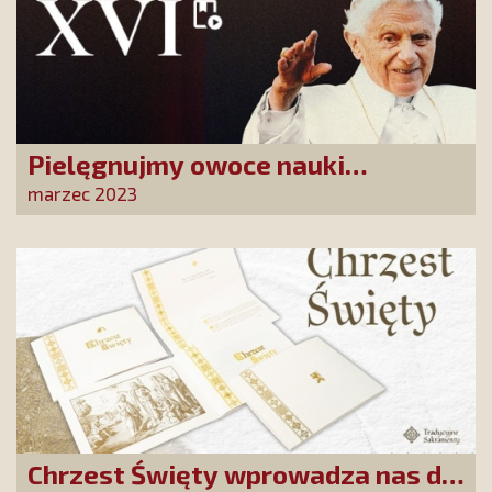
Pielęgnujmy owoce nauki
Benedykta XVI. Weź udział w
marzec 2023
naszej akcji
Chrzest Święty wprowadza nas do