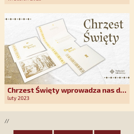
Chrzest Święty wprowadza nas do
wspólnoty Kościoła. Nasz pakiet
luty 2023
jest przygotowany na ten
wyjątkowy dzień
//