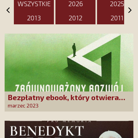
WSZYSTKIE
2026
2025
2013
2012
2011
Bezpłatny ebook, który otwiera
oczy! Dowiedz się, czym jest
marzec 2023
zrównoważony rozwój