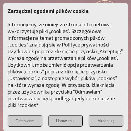
Zarządzaj zgodami plików cookie
Informujemy, że niniejsza strona internetowa
wykorzystuje pliki „cookies”. Szczegółowe
informacje na temat gromadzonych plików
„cookies” znajdują się w
Polityce prywatności
.
Użytkownik poprzez kliknięcie przycisku „Akceptuję”
wyraża zgodę na przetwarzanie plików „cookies”.
Użytkownik może zmienić opcje przetwarzania
plików „cookies” poprzez kliknięcie przycisku
„Ustawienia”, a następnie wybór plików „cookies”,
na które wyraża zgodę. W przypadku klieknięcia
Przebudźmy sumienia Polaków!
przez użytkownika przycisku "Odmawiam"
przetwarzaniu będą podlegać jedynie konieczne
Polonia
Przymierze
PCh24.pl
pliki "cookies".
Christiana
z Maryją
Odmawiam
Ustawienia
Akceptuję
POZNAJ APOSTOLAT FATIMY
WESPRZYJ
NAS