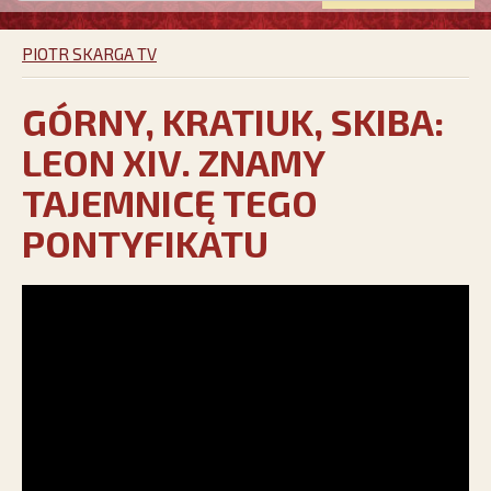
PIOTR SKARGA TV
GÓRNY, KRATIUK, SKIBA:
LEON XIV. ZNAMY
TAJEMNICĘ TEGO
PONTYFIKATU