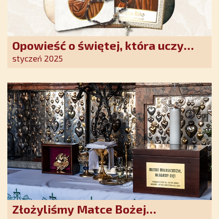
Opowieść o świętej, która uczy
szczerego oddania się Bogu.
styczeń 2025
Duchowe wzmocnienie i światło
nadziei w XXI wieku
Złożyliśmy Matce Bożej