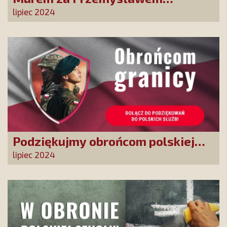
Babiarzem - akcja petycyjna do
lipiec 2024
władz TVP
Podziękujmy obrońcom polskiej
granicy
lipiec 2024