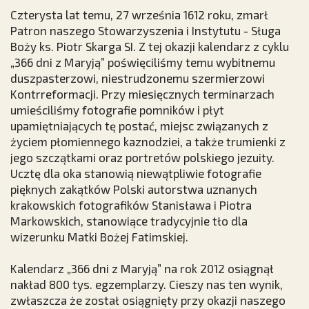
Czterysta lat temu, 27 września 1612 roku, zmarł
Patron naszego Stowarzyszenia i Instytutu - Sługa
Boży ks. Piotr Skarga SI. Z tej okazji kalendarz z cyklu
„366 dni z Maryją” poświęciliśmy temu wybitnemu
duszpasterzowi, niestrudzonemu szermierzowi
Kontrreformacji. Przy miesięcznych terminarzach
umieściliśmy fotografie pomników i płyt
upamiętniających tę postać, miejsc związanych z
życiem płomiennego kaznodziei, a także trumienki z
jego szczątkami oraz portretów polskiego jezuity.
Ucztę dla oka stanowią niewątpliwie fotografie
pięknych zakątków Polski autorstwa uznanych
krakowskich fotografików Stanisława i Piotra
Markowskich, stanowiące tradycyjnie tło dla
wizerunku Matki Bożej Fatimskiej.
Kalendarz „366 dni z Maryją” na rok 2012 osiągnął
nakład 800 tys. egzemplarzy. Cieszy nas ten wynik,
zwłaszcza że został osiągnięty przy okazji naszego