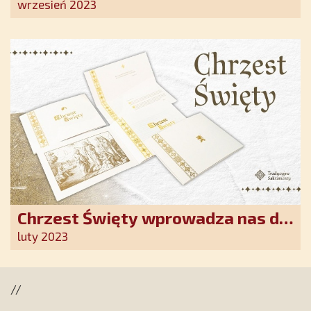
Ostrobramskiej pozłacane wotum
wrzesień 2023
Chrzest Święty wprowadza nas do
wspólnoty Kościoła. Nasz pakiet
luty 2023
jest przygotowany na ten
wyjątkowy dzień
//