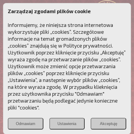
Zarządzaj zgodami plików cookie
Informujemy, że niniejsza strona internetowa
wykorzystuje pliki „cookies”. Szczegółowe
informacje na temat gromadzonych plików
„cookies” znajdują się w
Polityce prywatności
.
Użytkownik poprzez kliknięcie przycisku „Akceptuję”
wyraża zgodę na przetwarzanie plików „cookies”.
Użytkownik może zmienić opcje przetwarzania
plików „cookies” poprzez kliknięcie przycisku
„Ustawienia”, a następnie wybór plików „cookies”,
na które wyraża zgodę. W przypadku klieknięcia
Przebudźmy sumienia Polaków!
przez użytkownika przycisku "Odmawiam"
przetwarzaniu będą podlegać jedynie konieczne
Polonia
Przymierze
PCh24.pl
pliki "cookies".
Christiana
z Maryją
Odmawiam
Ustawienia
Akceptuję
POZNAJ APOSTOLAT FATIMY
WESPRZYJ
NAS