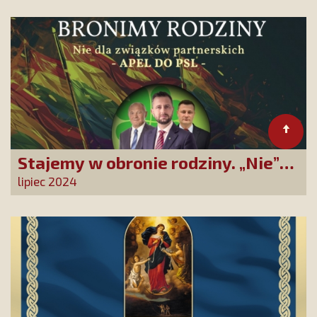
Stajemy w obronie rodziny. „Nie”
dla zrównania związków
lipiec 2024
partnerskich z rodzinami