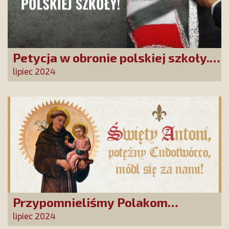
Petycja w obronie polskiej szkoły.
Zatrzymajmy upadek edukacji!
lipiec 2024
Przypomnieliśmy Polakom
Świętego Antoniego!
lipiec 2024