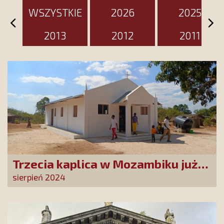
WSZYSTKIE
2026
2025
2013
2012
2011
Trzecia kaplica w Mozambiku już
służy lokalnej społeczności
sierpień 2024