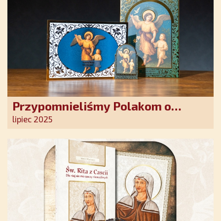
Przypomnieliśmy Polakom o
obecności Anioła Stróża!
lipiec 2025