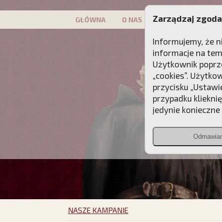
Zarządzaj zgoda
GŁÓWNA
O NAS
PATRON
KAMP
Informujemy, że n
informacje na tem
Użytkownik poprze
„cookies”. Użytko
przycisku „Ustawi
przypadku kliekni
jedynie konieczne p
Odmawia
NASZE KAMPANIE