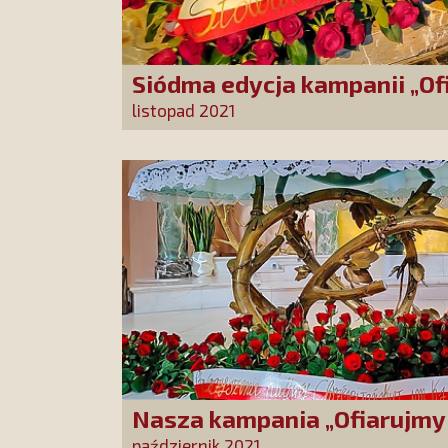
Siódma edycja kampanii „Of
12 000 róż!”
listopad 2021
Nasza kampania „Ofiarujmy 
róż!” na półmetku!
październik 2021