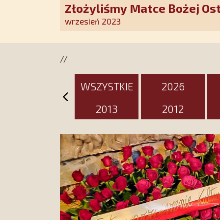
Złożyliśmy Matce Bożej Os
pozłacane wotum
wrzesień 2023
//
WSZYSTKIE
2026
2013
2012