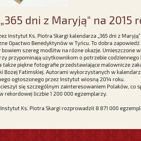
„365 dni z Maryją" na 2015 r
 Instytut Ks. Piotra Skargi kalendarza „365 dni z Maryją”
zne Opactwo Benedyktynów w Tyńcu. To dobra zapowiedź 
bowiem szereg modlitw na różne okazje. Umieszczone w
rzy przypominają użytkownikom o potrzebie codziennego 
także piękne fotografie przedstawiające malownicze zakąt
i Bożej Fatimskiej. Autorami wykorzystanych w kalendarzu z
nego ogłoszonego przez Instytut wiosną 2014 roku.
 cieszył się szczególnym zainteresowaniem Polaków, co s
 rekordowej liczbie 1 200 000 egzemplarzy.
 Instytut Ks. Piotra Skargi rozprowadził 8 871 000 egzemp