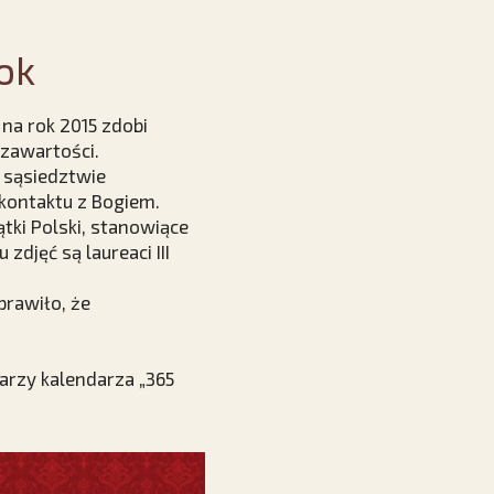
ok
 na rok 2015 zdobi
zawartości.
 sąsiedztwie
kontaktu z Bogiem.
ki Polski, stanowiące
djęć są laureaci III
prawiło, że
larzy kalendarza „365