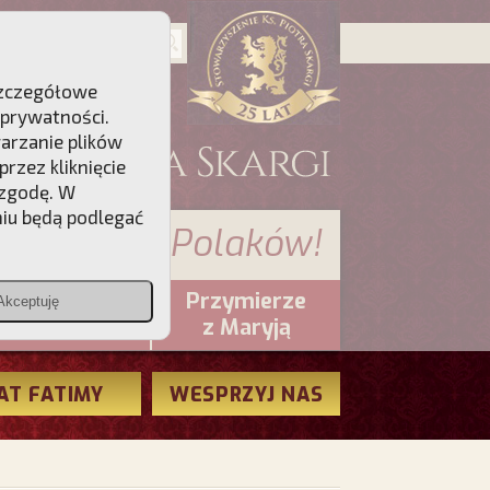
 Szczegółowe
 prywatności
.
warzanie plików
rzez kliknięcie
 zgodę. W
niu będą podlegać
 sumienia Polaków!
Przymierze
Akceptuję
PCh24.pl
z Maryją
AT FATIMY
WESPRZYJ NAS