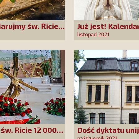
iarujmy św. Ricie
Już jest! Kalenda
rok
listopad 2021
św. Ricie 12 000
Dość dyktatu uni
suwerenności Pol
październik 2021