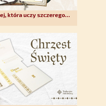
ej, która uczy szczerego
. Duchowe wzmocnienie i
w XXI wieku