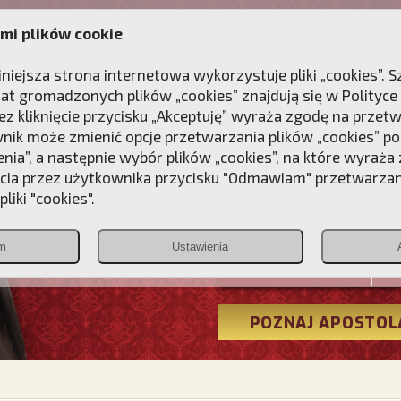
mi plików cookie
ANIE
DLA DUSZY
NAGRODA
KONTAKT
iniejsza strona internetowa wykorzystuje pliki „cookies”.
at gromadzonych plików „cookies” znajdują się w
Polityce
z kliknięcie przycisku „Akceptuję” wyraża zgodę na przet
wnik może zmienić opcje przetwarzania plików „cookies” pop
enia”, a następnie wybór plików „cookies”, na które wyraża
ęcia przez użytkownika przycisku "Odmawiam" przetwarza
Przebudźmy
liki "cookies".
Polonia
m
Ustawienia
Christiana
POZNAJ APOSTOL