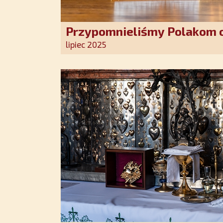
Przypomnieliśmy Polakom o
Stróża!
lipiec 2025