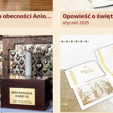
 obecności Anioła
Opowieść o święt
oddania się Bogu
styczeń 2025
światło nadziei 