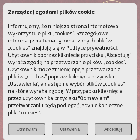
Zarządzaj zgodami plików cookie
Informujemy, że niniejsza strona internetowa
wykorzystuje pliki „cookies”. Szczegółowe
informacje na temat gromadzonych plików
„cookies” znajdują się w
Polityce prywatności
.
Użytkownik poprzez kliknięcie przycisku „Akceptuję”
wyraża zgodę na przetwarzanie plików „cookies”.
Użytkownik może zmienić opcje przetwarzania
plików „cookies” poprzez kliknięcie przycisku
„Ustawienia”, a następnie wybór plików „cookies”,
na które wyraża zgodę. W przypadku klieknięcia
Przebudźmy sumienia Polaków!
przez użytkownika przycisku "Odmawiam"
przetwarzaniu będą podlegać jedynie konieczne
Polonia
Przymierze
PCh24.pl
pliki "cookies".
Christiana
z Maryją
Odmawiam
Ustawienia
Akceptuję
POZNAJ APOSTOLAT FATIMY
WESPRZYJ
NAS