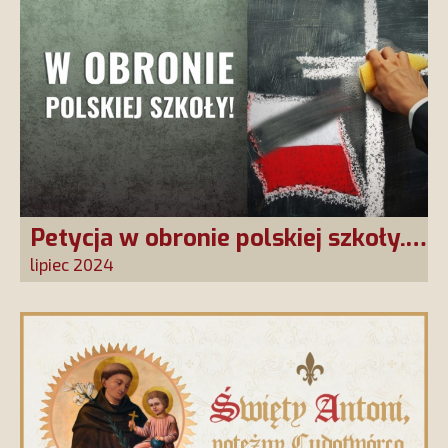
Petycja w obronie polskiej szkoły.
Zatrzymajmy upadek edukacji!
lipiec 2024