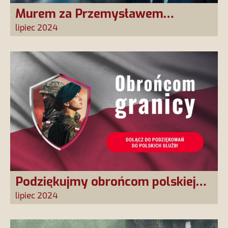
Murem za Przemysławem
Babiarzem - akcja petycyjna do
lipiec 2024
władz TVP
Podziękujmy obrońcom polskiej
granicy
lipiec 2024