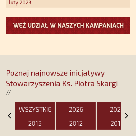
wspólnoty Kościoła. Nasz pakiet
luty 2023
jest przygotowany na ten
wyjątkowy dzień
Poznaj najnowsze inicjatywy
Stowarzyszenia Ks. Piotra Skargi
//
WSZYSTKIE
2026
2025
2013
2012
2011