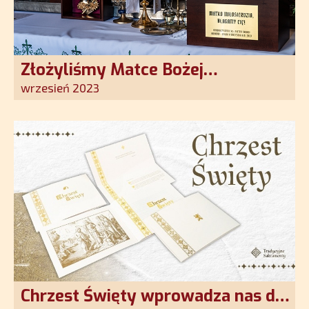
Złożyliśmy Matce Bożej
Ostrobramskiej pozłacane wotum
wrzesień 2023
Chrzest Święty wprowadza nas do