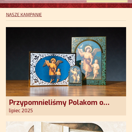
NASZE KAMPANIE
Przypomnieliśmy Polakom o
obecności Anioła Stróża!
lipiec 2025