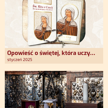
Opowieść o świętej, która uczy
szczerego oddania się Bogu.
styczeń 2025
Duchowe wzmocnienie i światło
nadziei w XXI wieku