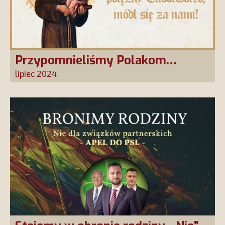
Przypomnieliśmy Polakom
Świętego Antoniego!
lipiec 2024