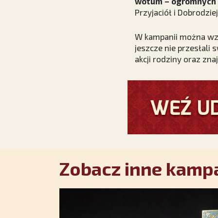
wotum – ogromnych 
Przyjaciół i Dobrodzie
W kampanii można wzi
jeszcze nie przesłali
akcji rodziny oraz zn
Zobacz inne kampa