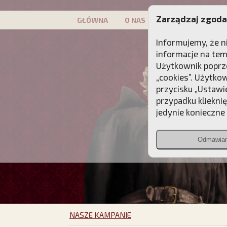
Zarządzaj zgoda
GŁÓWNA
O NAS
PATRON
KAMP
Informujemy, że n
informacje na tem
Użytkownik poprze
„cookies”. Użytko
przycisku „Ustawi
przypadku kliekni
jedynie konieczne p
Odmawia
NASZE KAMPANIE