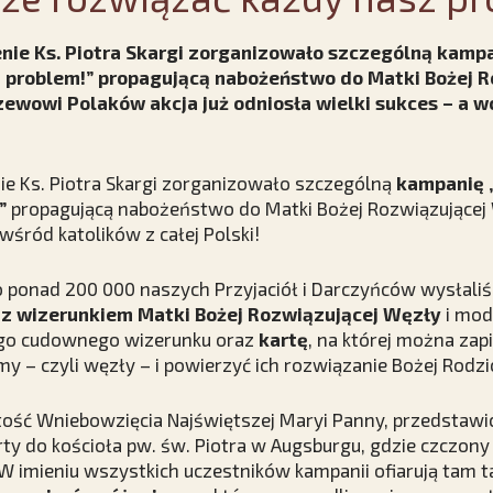
ie Ks. Piotra Skargi zorganizowało szczególną kamp
 problem!” propagującą nabożeństwo do Matki Bożej R
zewowi Polaków akcja już odniosła wielki sukces – a 
e Ks. Piotra Skargi zorganizowało szczególną
kampanię 
”
propagującą nabożeństwo do Matki Bożej Rozwiązującej W
ód katolików z całej Polski!
 ponad 200 000 naszych Przyjaciół i Darczyńców wysłaliś
z wizerunkiem Matki Bożej Rozwiązującej Węzły
i mod
tego cudownego wizerunku oraz
kartę
, na której można zap
y – czyli węzły – i powierzyć ich rozwiązanie Bożej Rodzic
stość Wniebowzięcia Najświętszej Maryi Panny, przedstawi
ty do kościoła pw. św. Piotra w Augsburgu, gdzie czczony 
W imieniu wszystkich uczestników kampanii ofiarują tam 