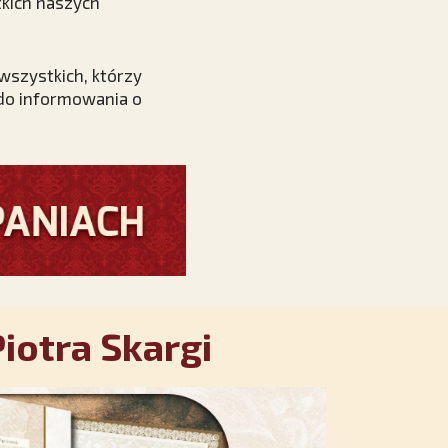
kich naszych
wszystkich, którzy
 do informowania o
iotra Skargi