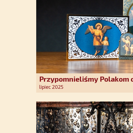
Przypomnieliśmy Polakom o
Stróża!
lipiec 2025