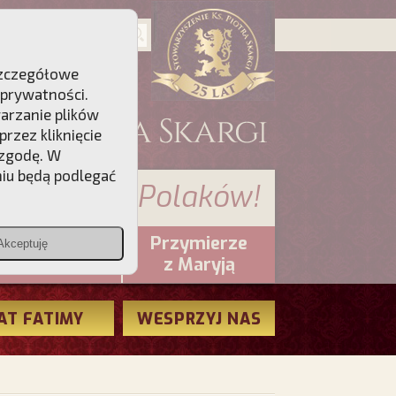
 Szczegółowe
 prywatności
.
warzanie plików
rzez kliknięcie
 zgodę. W
niu będą podlegać
 sumienia Polaków!
Przymierze
Akceptuję
PCh24.pl
z Maryją
AT FATIMY
WESPRZYJ NAS