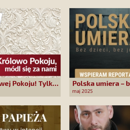
wej Pokoju! Tylko
Polska umiera – b
ować!
maj 2025