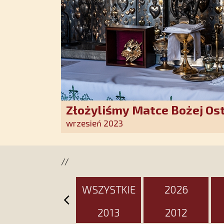
Złożyliśmy Matce Bożej Os
pozłacane wotum
wrzesień 2023
//
WSZYSTKIE
2026
2013
2012