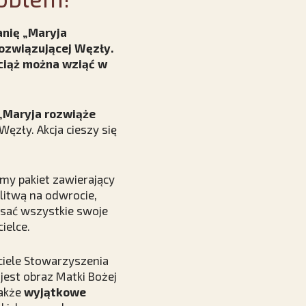
anię „Maryja
ozwiązującej Węzły.
wciąż można wziąć w
„Maryja rozwiąże
ęzły. Akcja cieszy się
my pakiet zawierający
litwą na odwrocie,
isać wszystkie swoje
ielce.
ciele Stowarzyszenia
jest obraz Matki Bożej
także
wyjątkowe