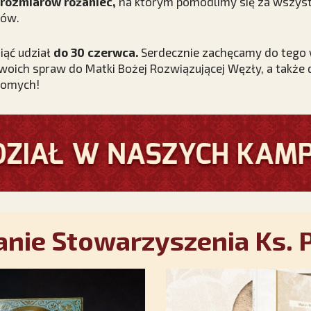
rozmiarów różaniec,
na którym pomodlimy się za wszyst
jów.
ąć udział
do 30 czerwca.
Serdecznie zachęcamy do tego 
 swoich spraw do Matki Bożej Rozwiązującej Węzły, a także
ajomych!
nie Stowarzyszenia Ks. P