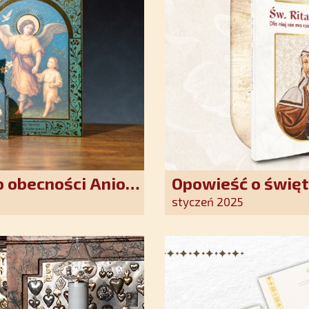
 obecności Anioła
Opowieść o święt
oddania się Bogu
styczeń 2025
światło nadziei 