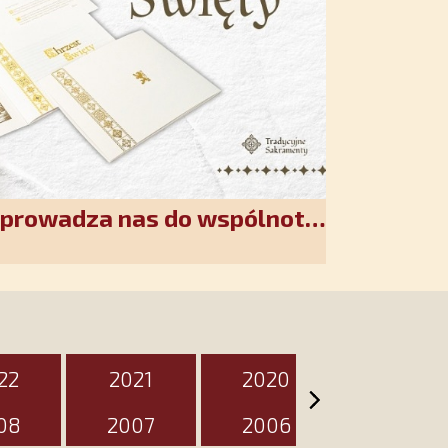
wprowadza nas do wspólnoty
akiet jest przygotowany na
zień
22
2021
2020
2019
08
2007
2006
2005