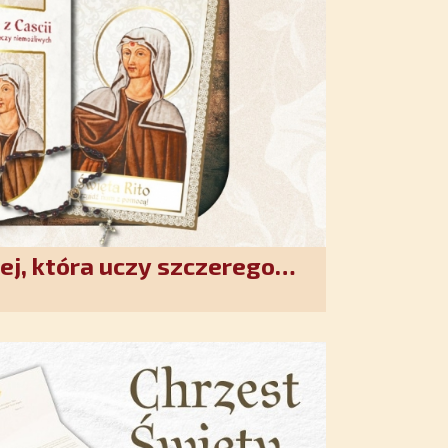
ej, która uczy szczerego
. Duchowe wzmocnienie i
w XXI wieku