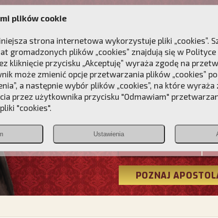
mi plików cookie
ANIE
DLA DUSZY
NAGRODA
KONTAKT
iniejsza strona internetowa wykorzystuje pliki „cookies”.
at gromadzonych plików „cookies” znajdują się w
Polityce
z kliknięcie przycisku „Akceptuję” wyraża zgodę na przet
wnik może zmienić opcje przetwarzania plików „cookies” pop
enia”, a następnie wybór plików „cookies”, na które wyraża
ęcia przez użytkownika przycisku "Odmawiam" przetwarza
Przebudźmy
liki "cookies".
Polonia
m
Ustawienia
Christiana
POZNAJ APOSTOL