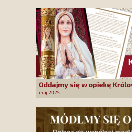
Oddajmy się w opiekę Królo
Niepokalana może nas urat
maj 2025