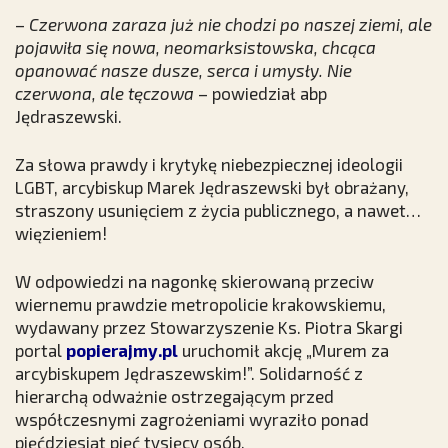
–
Czerwona zaraza już nie chodzi po naszej ziemi, ale
pojawiła się nowa, neomarksistowska, chcąca
opanować nasze dusze, serca i umysły. Nie
czerwona, ale tęczowa
– powiedział abp
Jędraszewski.
Za słowa prawdy i krytykę niebezpiecznej ideologii
LGBT, arcybiskup Marek Jędraszewski był obrażany,
straszony usunięciem z życia publicznego, a nawet…
więzieniem!
W odpowiedzi na nagonkę skierowaną przeciw
wiernemu prawdzie metropolicie krakowskiemu,
wydawany przez Stowarzyszenie Ks. Piotra Skargi
portal
popierajmy.pl
uruchomił akcję „Murem za
arcybiskupem Jędraszewskim!”. Solidarność z
hierarchą odważnie ostrzegającym przed
współczesnymi zagrożeniami wyraziło ponad
pięćdziesiąt pięć tysięcy osób.