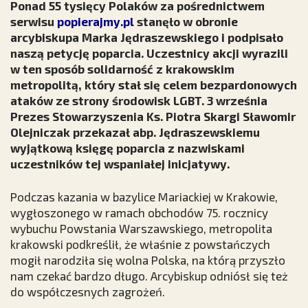
Ponad 55 tysięcy Polaków za pośrednictwem
serwisu
popierajmy.pl
stanęło w obronie
arcybiskupa Marka Jędraszewskiego i podpisało
naszą petycję poparcia. Uczestnicy akcji wyrazili
w ten sposób solidarność z krakowskim
metropolitą, który stał się celem bezpardonowych
ataków ze strony środowisk LGBT. 3 września
Prezes Stowarzyszenia Ks. Piotra Skargi Sławomir
Olejniczak przekazał abp. Jędraszewskiemu
wyjątkową księgę poparcia z nazwiskami
uczestników tej wspaniałej inicjatywy.
Podczas kazania w bazylice Mariackiej w Krakowie,
wygłoszonego w ramach obchodów 75. rocznicy
wybuchu Powstania Warszawskiego, metropolita
krakowski podkreślił, że właśnie z powstańczych
mogił narodziła się wolna Polska, na którą przyszło
nam czekać bardzo długo. Arcybiskup odniósł się też
do współczesnych zagrożeń.