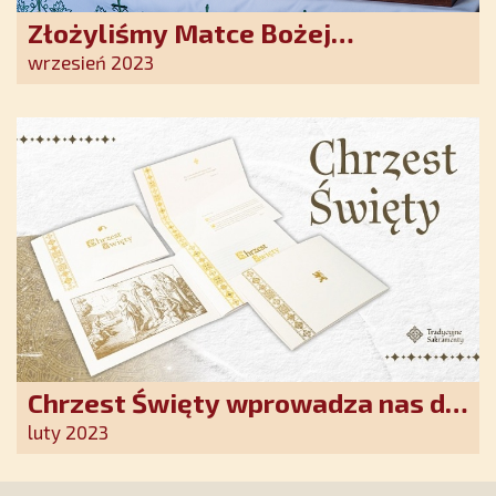
Złożyliśmy Matce Bożej
Ostrobramskiej pozłacane wotum
wrzesień 2023
Chrzest Święty wprowadza nas do
wspólnoty Kościoła. Nasz pakiet
luty 2023
jest przygotowany na ten
wyjątkowy dzień