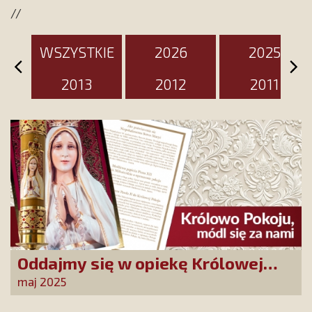
//
WSZYSTKIE
2026
2025
2013
2012
2011
Oddajmy się w opiekę Królowej
Pokoju! Tylko Niepokalana może
maj 2025
nas uratować!