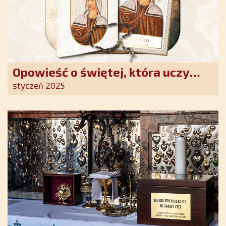
Opowieść o świętej, która uczy
szczerego oddania się Bogu.
styczeń 2025
Duchowe wzmocnienie i światło
nadziei w XXI wieku