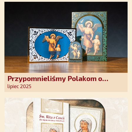
Przypomnieliśmy Polakom o
obecności Anioła Stróża!
lipiec 2025