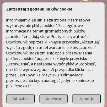
Zarządzaj zgodami plików cookie
Informujemy, że niniejsza strona internetowa
wykorzystuje pliki „cookies”. Szczegółowe
informacje na temat gromadzonych plików
„cookies” znajdują się w
Polityce prywatności
.
Użytkownik poprzez kliknięcie przycisku „Akceptuję”
wyraża zgodę na przetwarzanie plików „cookies”.
Użytkownik może zmienić opcje przetwarzania
plików „cookies” poprzez kliknięcie przycisku
„Ustawienia”, a następnie wybór plików „cookies”,
na które wyraża zgodę. W przypadku klieknięcia
Przebudźmy sumienia Polaków!
przez użytkownika przycisku "Odmawiam"
przetwarzaniu będą podlegać jedynie konieczne
Polonia
Przymierze
PCh24.pl
pliki "cookies".
Christiana
z Maryją
Odmawiam
Ustawienia
Akceptuję
POZNAJ APOSTOLAT FATIMY
WESPRZYJ
NAS