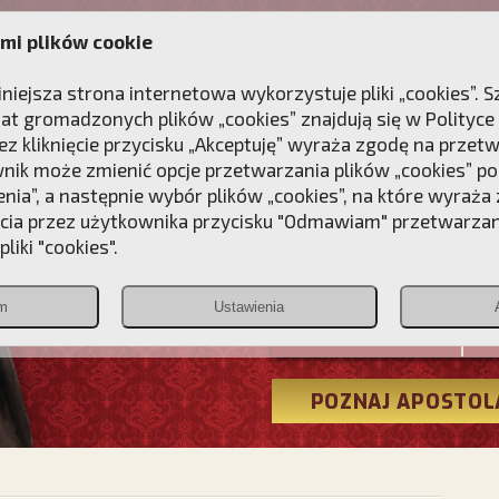
mi plików cookie
ANIE
DLA DUSZY
NAGRODA
KONTAKT
iniejsza strona internetowa wykorzystuje pliki „cookies”.
at gromadzonych plików „cookies” znajdują się w
Polityce
z kliknięcie przycisku „Akceptuję” wyraża zgodę na przet
wnik może zmienić opcje przetwarzania plików „cookies” pop
enia”, a następnie wybór plików „cookies”, na które wyraża
ęcia przez użytkownika przycisku "Odmawiam" przetwarza
Przebudźmy
liki "cookies".
Polonia
m
Ustawienia
Christiana
POZNAJ APOSTOL