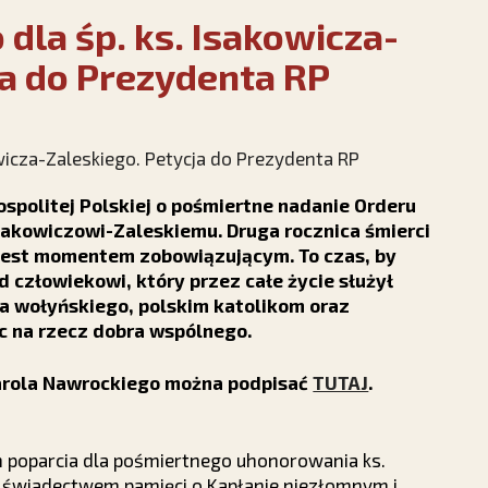
 dla śp. ks. Isakowicza-
ja do Prezydenta RP
politej Polskiej o pośmiertne nadanie Orderu
sakowiczowi-Zaleskiemu. Druga rocznica śmierci
 jest momentem zobowiązującym. To czas, by
 człowiekowi, który przez całe życie służył
wa wołyńskiego, polskim katolikom oraz
ąc na rzecz dobra wspólnego.
arola Nawrockiego można podpisać
TUTAJ
.
 poparcia dla pośmiertnego uhonorowania ks.
 świadectwem pamięci o Kapłanie niezłomnym i