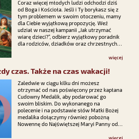
Coraz więcej młodych ludzi odchodzi dziś
od Boga i Kościoła. Jeśli i Ty borykasz się z
tym problemem w swoim otoczeniu, mamy
dla Ciebie wyjątkową propozycję. Weź
udział w naszej kampanii „Jak utrzymać
wiarę dzieci?”, odbierz wyjątkowy poradnik
dla rodziców, dziadków oraz chrzestnych i
dowiedz się, jak rozmawiać z dziećmi o
wierze, modlić się o ich nawrócenie i nie
więcej
tracić nadziei na ich powrót do Chrystusa.
dy czas. Także na czas wakacji!
Zaledwie w ciągu kilku dni możesz
otrzymać od nas poświęcony przez kapłana
Cudowny Medalik, aby podarować go
swoim bliskim. Do wykonanego na
polecenie i na podstawie słów Matki Bożej
medalika dołączymy również pobożną
Nowennę do Najświętszej Maryi Panny od
Cudownego Medalika. Wystarczy, że
wypełnisz krótki formularz na stronie
więcej