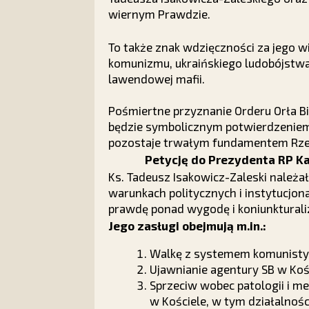
wiernym Prawdzie.
To także znak wdzięczności za jego wi
komunizmu, ukraińskiego ludobójstwa
lawendowej mafii.
Pośmiertne przyznanie Orderu Orła B
będzie symbolicznym potwierdzeniem,
pozostaje trwałym fundamentem Rzec
Petycję do Prezydenta RP K
Ks. Tadeusz Isakowicz-Zaleski należa
warunkach politycznych i instytucjon
prawdę ponad wygodę i koniunktural
Jego zasługi obejmują m.in.:
Walkę z systemem komunistyc
Ujawnianie agentury SB w Kośc
Sprzeciw wobec patologii i 
w Kościele, w tym działalnośc