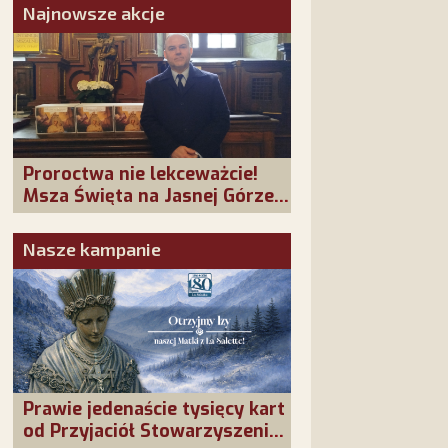
Najnowsze akcje
Proroctwa nie lekceważcie!
Msza Święta na Jasnej Górze –
dziękujemy za Waszą
obecność!
Nasze kampanie
Prawie jedenaście tysięcy kart
od Przyjaciół Stowarzyszenia