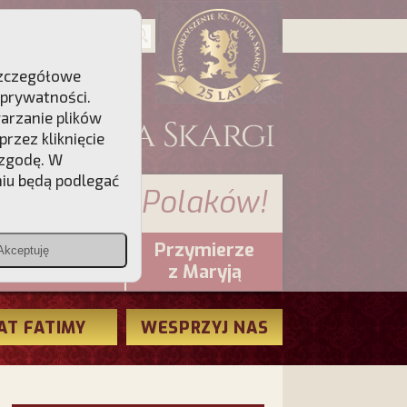
 Szczegółowe
 prywatności
.
warzanie plików
rzez kliknięcie
 zgodę. W
niu będą podlegać
 sumienia Polaków!
Przymierze
Akceptuję
PCh24.pl
z Maryją
AT FATIMY
WESPRZYJ NAS