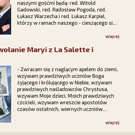
naszymi gośćmi będą: red. Witold
Gadowski, red. Radosław Pogoda, red.
Łukasz Warzecha i red. Łukasz Karpiel,
którzy w ramach naszego - cieszącego się
bardzo dużą popularnością i
zainteresowaniem w całej Polsce - cyklu
więcej
"Prawy Prosty PLUS" z udziałem
łanie Maryi z La Salette i
publiczności dokonają politycznego
podsumowania pierwszych sześciu
miesięcy 2026 roku.
- Zwracam się z naglącym apelem do ziemi,
wzywam prawdziwych uczniów Boga
żyjącego i królującego w Niebie, wzywam
prawdziwych naśladowców Chrystusa,
wzywam Moje dzieci, Moich prawdziwych
czcicieli, wzywam wreszcie apostołów
czasów ostatnich, wiernych uczniów
Jezusa Chrystusa – wołała Matka Boża
podczas objawień we francuskim La
więcej
Salette. Odpowiedzmy na Jej słowa. Nie