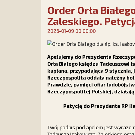
Order Orła Białego
Zaleskiego. Petyc
2026-01-09 00:00:00
Apelujemy do Prezydenta Rzeczypos
Orła Białego księdzu Tadeuszowi I
kapłana, przypadająca 9 stycznia,
Rzeczpospolita oddała należny hołd
Prawdzie, pamięci ofiar ludobójst
Rzeczypospolitej Polskiej, działaj
Petycję do Prezydenta RP K
Twój podpis pod apelem jest wyrazem
Tadeusza Isakowicza-Zaleskiego oraz