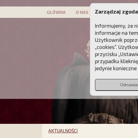
Zarządzaj zgoda
GŁÓWNA
O NAS
PATRON
KAMP
Informujemy, że n
informacje na tem
Użytkownik poprze
„cookies”. Użytko
przycisku „Ustawi
przypadku kliekni
jedynie konieczne p
Odmawia
AKTUALNOŚCI