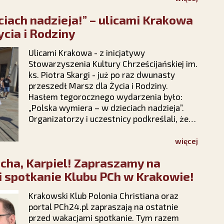
kampanii Stowarzyszenia Ks. Piotra Skargi
ciach nadzieja!” – ulicami Krakowa
„Dar Maryi” https://darmaryi.pl/ lub
zadzwonisz do nas pod numer 12 423 44
ycia i Rodziny
23, a Medalik i Nowenna będą Twoje!
Ulicami Krakowa - z inicjatywy
Stowarzyszenia Kultury Chrześcijańskiej im.
ks. Piotra Skargi - już po raz dwunasty
przeszedł Marsz dla Życia i Rodziny.
Hasłem tegorocznego wydarzenia było:
„Polska wymiera – w dzieciach nadzieja”.
Organizatorzy i uczestnicy podkreślali, że
spotykają się w okolicznościach
intensywnego ataku politycznego na
więcej
instytucję rodziny, ale radosna atmosfera
cha, Karpiel! Zapraszamy na
marszu podtrzymuje nadzieję, że polska
rodzina – Bogiem silna – pokona wszelkie
 spotkanie Klubu PCh w Krakowie!
przeciwności.
Krakowski Klub Polonia Christiana oraz
portal PCh24.pl zapraszają na ostatnie
przed wakacjami spotkanie. Tym razem