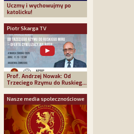
Uczmy i wychowujmy po
katolicku!
Piotr Skarga TV
Prof. Andrzej Nowak: Od
Trzeciego Rzymu do Ruskiego
Miru - oferta cywilizacyjna
Rosji
Nasze media społecznościowe