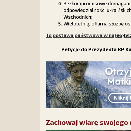
Bezkompromisowe domaganie 
odpowiedzialności ukraińskic
Wschodnich;
Wieloletnią, ofiarną służbę
To postawa państwowa w najgłębsz
Petycję do Prezydenta RP K
Zachowaj wiarę swojego d