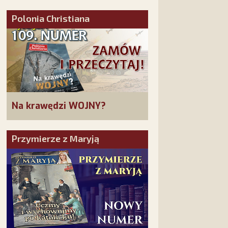
złożonych w La Salette!
Polonia Christiana
Na krawędzi WOJNY?
Przymierze z Maryją