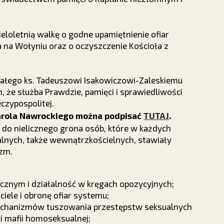
eloletnią walkę o godne upamiętnienie ofiar
 na Wołyniu oraz o oczyszczenie Kościoła z
iałego ks. Tadeuszowi Isakowiczowi-Zaleskiemu
 że służba Prawdzie, pamięci i sprawiedliwości
zypospolitej.
arola Nawrockiego można podpisać
TUTAJ
.
ł do nielicznego grona osób, które w każdych
alnych, także wewnątrzkościelnych, stawiały
izm.
znym i działalność w kręgach opozycyjnych;
iele i obronę ofiar systemu;
mechanizmów tuszowania przestępstw seksualnych
i mafii homoseksualnej;