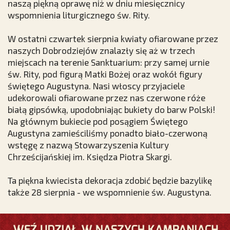
naszą piękną oprawę niż w dniu miesięcznicy
wspomnienia liturgicznego św. Rity.
W ostatni czwartek sierpnia kwiaty ofiarowane przez
naszych Dobrodziejów znalazły się aż w trzech
miejscach na terenie Sanktuarium: przy samej urnie
św. Rity, pod figurą Matki Bożej oraz wokół figury
świętego Augustyna. Nasi włoscy przyjaciele
udekorowali ofiarowane przez nas czerwone róże
białą gipsówką, upodobniając bukiety do barw Polski!
Na głównym bukiecie pod posągiem Świętego
Augustyna zamieściliśmy ponadto biało-czerwoną
wstęgę z nazwą Stowarzyszenia Kultury
Chrześcijańskiej im. Księdza Piotra Skargi.
Ta piękna kwiecista dekoracja zdobić będzie bazylikę
także 28 sierpnia - we wspomnienie św. Augustyna.