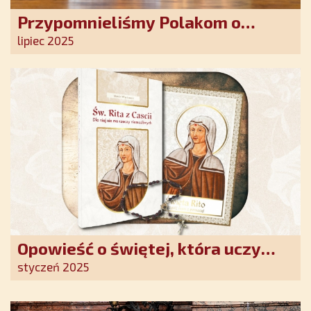
Przypomnieliśmy Polakom o
obecności Anioła Stróża!
lipiec 2025
Opowieść o świętej, która uczy
szczerego oddania się Bogu.
styczeń 2025
Duchowe wzmocnienie i światło
nadziei w XXI wieku