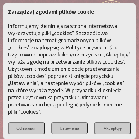
Zarządzaj zgodami plików cookie
Informujemy, że niniejsza strona internetowa
wykorzystuje pliki „cookies”. Szczegółowe
informacje na temat gromadzonych plików
„cookies” znajdują się w
Polityce prywatności
.
Użytkownik poprzez kliknięcie przycisku „Akceptuję”
wyraża zgodę na przetwarzanie plików „cookies”.
Użytkownik może zmienić opcje przetwarzania
plików „cookies” poprzez kliknięcie przycisku
„Ustawienia”, a następnie wybór plików „cookies”,
na które wyraża zgodę. W przypadku klieknięcia
Przebudźmy sumienia Polaków!
przez użytkownika przycisku "Odmawiam"
przetwarzaniu będą podlegać jedynie konieczne
Polonia
Przymierze
PCh24.pl
pliki "cookies".
Christiana
z Maryją
Odmawiam
Ustawienia
Akceptuję
POZNAJ APOSTOLAT FATIMY
WESPRZYJ
NAS