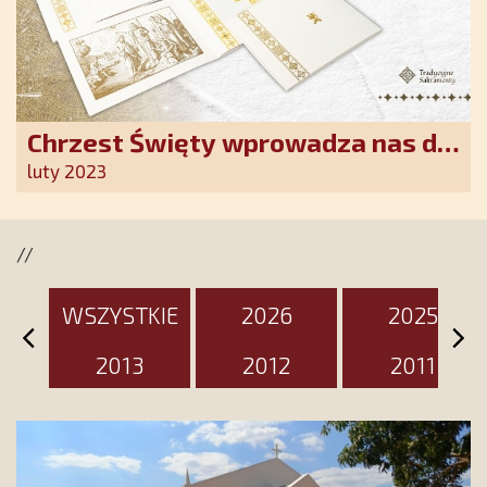
Chrzest Święty wprowadza nas do
wspólnoty Kościoła. Nasz pakiet
luty 2023
jest przygotowany na ten
wyjątkowy dzień
//
WSZYSTKIE
2026
2025
2013
2012
2011