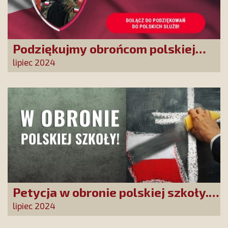
Podziękujmy obrońcom polskiej
granicy
lipiec 2024
Petycja w obronie polskiej szkoły.
Zatrzymajmy upadek edukacji!
lipiec 2024