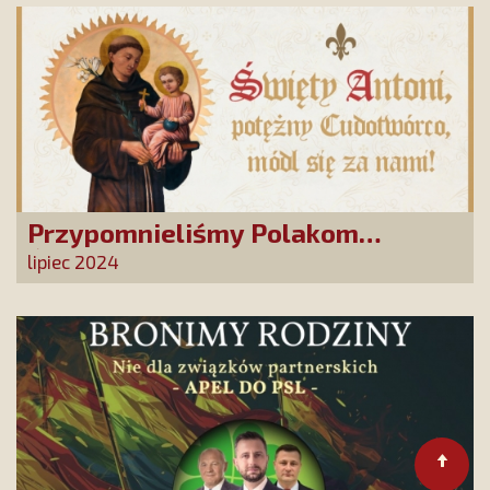
Przypomnieliśmy Polakom
Świętego Antoniego!
lipiec 2024