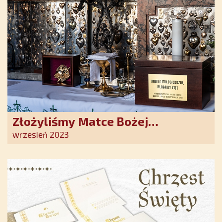
Złożyliśmy Matce Bożej
Ostrobramskiej pozłacane wotum
wrzesień 2023