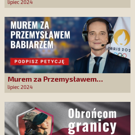
Anno, módlcie się za nami!”
lipiec 2024
Murem za Przemysławem
Babiarzem - akcja petycyjna do
lipiec 2024
władz TVP