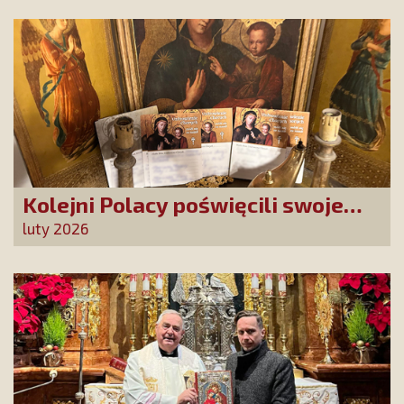
dziękujemy za Waszą obecność!
Kolejni Polacy poświęcili swoje
sprawy Matce Bożej Uzdrowienie
luty 2026
Chorych!