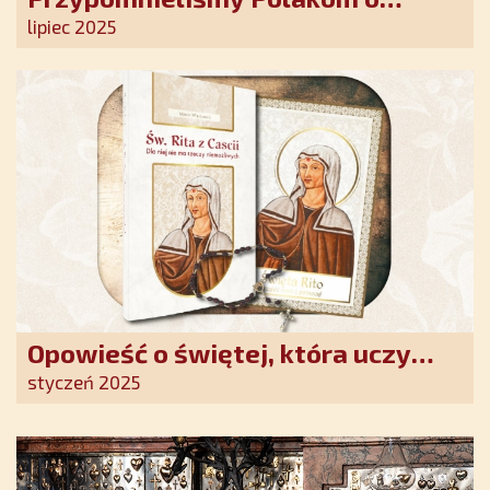
obecności Anioła Stróża!
lipiec 2025
Opowieść o świętej, która uczy
szczerego oddania się Bogu.
styczeń 2025
Duchowe wzmocnienie i światło
nadziei w XXI wieku