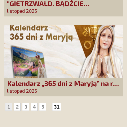
"GIETRZWAŁD. BĄDŹCIE
POLAKAMI". Wesprzyj produkcję
listopad 2025
nowego filmu PCh24 TV
Kalendarz „365 dni z Maryją” na rok
2026 już dostępny! Nowa edycja
listopad 2025
zawiera wyjątkowy temat
przewodni
...
1
2
3
4
5
31