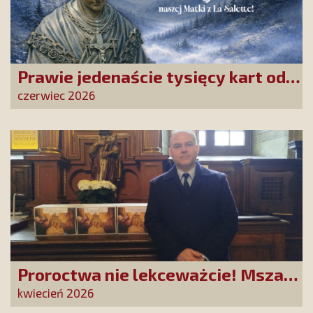
Prawie jedenaście tysięcy kart od
Przyjaciół Stowarzyszenia
czerwiec 2026
złożonych w La Salette!
Proroctwa nie lekceważcie! Msza
Święta na Jasnej Górze –
kwiecień 2026