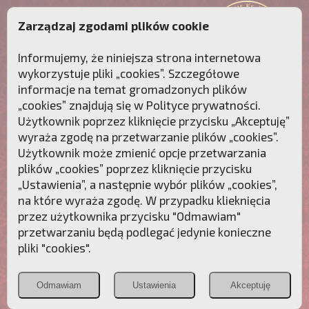
Zarządzaj zgodami plików cookie
Informujemy, że niniejsza strona internetowa
wykorzystuje pliki „cookies”. Szczegółowe
informacje na temat gromadzonych plików
„cookies” znajdują się w
Polityce prywatności
.
Użytkownik poprzez kliknięcie przycisku „Akceptuję”
wyraża zgodę na przetwarzanie plików „cookies”.
Użytkownik może zmienić opcje przetwarzania
plików „cookies” poprzez kliknięcie przycisku
„Ustawienia”, a następnie wybór plików „cookies”,
na które wyraża zgodę. W przypadku klieknięcia
Przebudźmy sumienia Polaków!
przez użytkownika przycisku "Odmawiam"
przetwarzaniu będą podlegać jedynie konieczne
Polonia
Przymierze
PCh24.pl
pliki "cookies".
Christiana
z Maryją
Odmawiam
Ustawienia
Akceptuję
POZNAJ APOSTOLAT FATIMY
WESPRZYJ
NAS