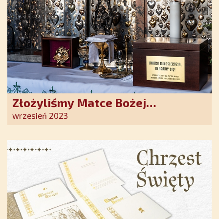
Złożyliśmy Matce Bożej
Ostrobramskiej pozłacane wotum
wrzesień 2023