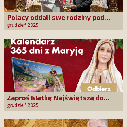
Polacy oddali swe rodziny pod
opiekę Najświętszej Rodziny!
grudzień 2025
Zaproś Matkę Najświętszą do
swojego domu! Odbierz kalendarz
grudzień 2025
„365 dni z Maryją”