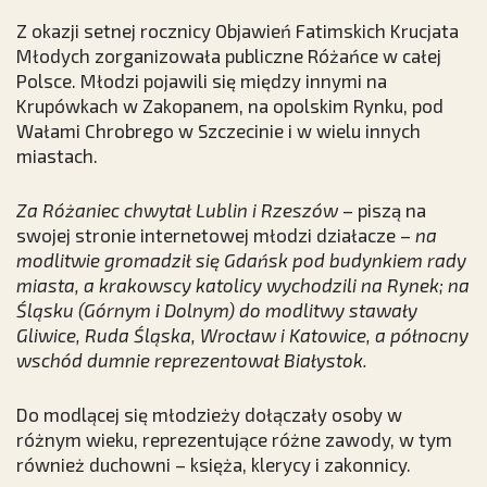
Z okazji setnej rocznicy Objawień Fatimskich Krucjata
Młodych zorganizowała publiczne Różańce w całej
Polsce. Młodzi pojawili się między innymi na
Krupówkach w Zakopanem, na opolskim Rynku, pod
Wałami Chrobrego w Szczecinie i w wielu innych
miastach.
Za Różaniec chwytał Lublin i Rzeszów
– piszą na
swojej stronie internetowej młodzi działacze –
na
modlitwie gromadził się Gdańsk pod budynkiem rady
miasta, a krakowscy katolicy wychodzili na Rynek; na
Śląsku (Górnym i Dolnym) do modlitwy stawały
Gliwice, Ruda Śląska, Wrocław i Katowice, a północny
wschód dumnie reprezentował Białystok.
Do modlącej się młodzieży dołączały osoby w
różnym wieku, reprezentujące różne zawody, w tym
również duchowni – księża, klerycy i zakonnicy.