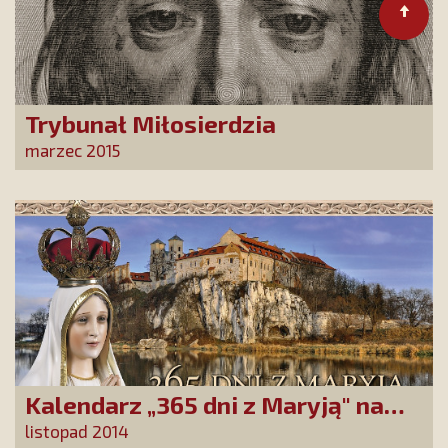
Trybunał Miłosierdzia
marzec 2015
Kalendarz „365 dni z Maryją" na
2015 rok
listopad 2014