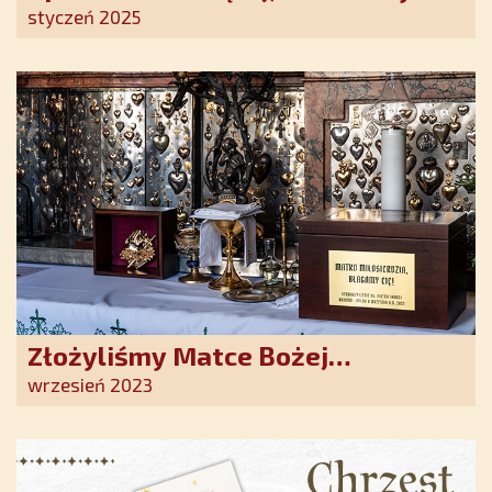
szczerego oddania się Bogu.
styczeń 2025
Duchowe wzmocnienie i światło
nadziei w XXI wieku
Złożyliśmy Matce Bożej
Ostrobramskiej pozłacane wotum
wrzesień 2023