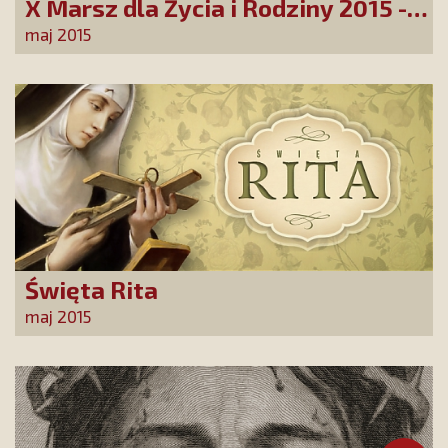
X Marsz dla Życia i Rodziny 2015 -
„Rodzina – wspólnota – Polska”
maj 2015
Święta Rita
maj 2015