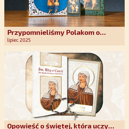
Przypomnieliśmy Polakom o
obecności Anioła Stróża!
lipiec 2025
Opowieść o świętej, która uczy