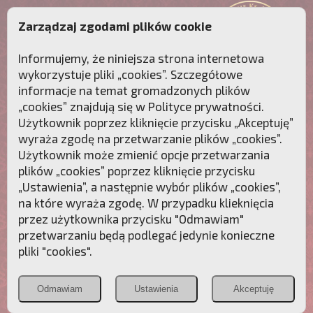
Zarządzaj zgodami plików cookie
Informujemy, że niniejsza strona internetowa
wykorzystuje pliki „cookies”. Szczegółowe
informacje na temat gromadzonych plików
„cookies” znajdują się w
Polityce prywatności
.
Użytkownik poprzez kliknięcie przycisku „Akceptuję”
wyraża zgodę na przetwarzanie plików „cookies”.
Użytkownik może zmienić opcje przetwarzania
plików „cookies” poprzez kliknięcie przycisku
„Ustawienia”, a następnie wybór plików „cookies”,
na które wyraża zgodę. W przypadku klieknięcia
Przebudźmy sumienia Polaków!
przez użytkownika przycisku "Odmawiam"
przetwarzaniu będą podlegać jedynie konieczne
Polonia
Przymierze
PCh24.pl
pliki "cookies".
Christiana
z Maryją
Odmawiam
Ustawienia
Akceptuję
POZNAJ APOSTOLAT FATIMY
WESPRZYJ
NAS