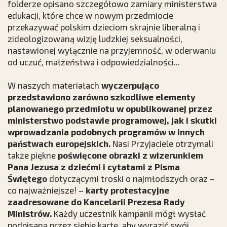
folderze opisano szczegółowo zamiary ministerstwa
edukacji, które chce w nowym przedmiocie
przekazywać polskim dzieciom skrajnie liberalną i
zideologizowaną wizję ludzkiej seksualności,
nastawionej wyłącznie na przyjemność, w oderwaniu
od uczuć, małżeństwa i odpowiedzialności...
W naszych materiałach
wyczerpująco
przedstawiono zarówno
szkodliwe elementy
planowanego przedmiotu w opublikowanej przez
ministerstwo podstawie programowej, jak i skutki
wprowadzania podobnych programów w innych
państwach europejskich.
Nasi Przyjaciele otrzymali
także piękne
poświęcone obrazki z wizerunkiem
Pana Jezusa z dziećmi i cytatami z Pisma
Świętego
dotyczącymi troski o najmłodszych oraz –
co najważniejsze! –
karty protestacyjne
zaadresowane do Kancelarii Prezesa Rady
Ministrów.
Każdy uczestnik kampanii mógł wysłać
podpisaną przez siebie kartę, aby wyrazić swój