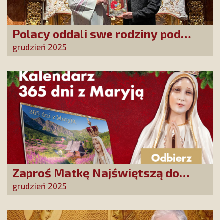
Polacy oddali swe rodziny pod
opiekę Najświętszej Rodziny!
grudzień 2025
Zaproś Matkę Najświętszą do
swojego domu! Odbierz kalendarz
grudzień 2025
„365 dni z Maryją”