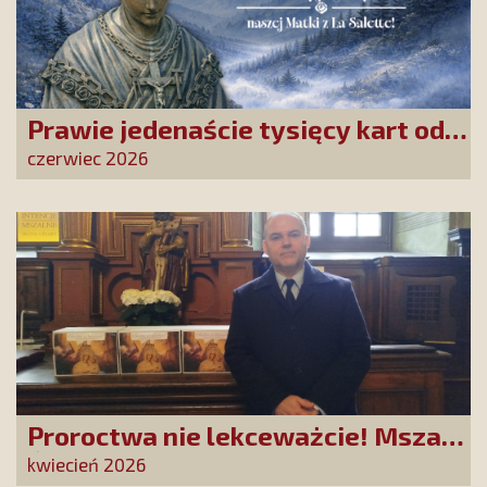
Prawie jedenaście tysięcy kart od
Przyjaciół Stowarzyszenia
czerwiec 2026
złożonych w La Salette!
Proroctwa nie lekceważcie! Msza
Święta na Jasnej Górze –
kwiecień 2026