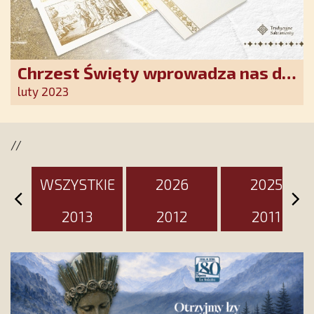
Chrzest Święty wprowadza nas do
wspólnoty Kościoła. Nasz pakiet
luty 2023
jest przygotowany na ten
wyjątkowy dzień
//
WSZYSTKIE
2026
2025
2013
2012
2011