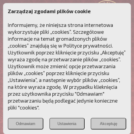
Zarządzaj zgodami plików cookie
Informujemy, że niniejsza strona internetowa
wykorzystuje pliki „cookies”. Szczegółowe
informacje na temat gromadzonych plików
„cookies” znajdują się w
Polityce prywatności
.
Użytkownik poprzez kliknięcie przycisku „Akceptuję”
wyraża zgodę na przetwarzanie plików „cookies”.
Użytkownik może zmienić opcje przetwarzania
plików „cookies” poprzez kliknięcie przycisku
„Ustawienia”, a następnie wybór plików „cookies”,
na które wyraża zgodę. W przypadku klieknięcia
Przebudźmy sumienia Polaków!
przez użytkownika przycisku "Odmawiam"
przetwarzaniu będą podlegać jedynie konieczne
Polonia
Przymierze
PCh24.pl
pliki "cookies".
Christiana
z Maryją
Odmawiam
Ustawienia
Akceptuję
POZNAJ APOSTOLAT FATIMY
WESPRZYJ
NAS