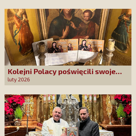
dziękujemy za Waszą obecność!
Kolejni Polacy poświęcili swoje
sprawy Matce Bożej Uzdrowienie
luty 2026
Chorych!