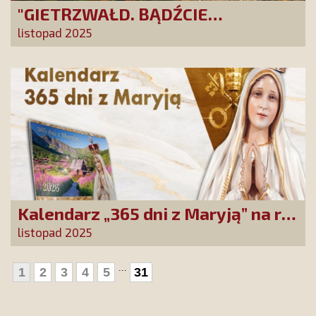
"GIETRZWAŁD. BĄDŹCIE
POLAKAMI". Wesprzyj produkcję
listopad 2025
nowego filmu PCh24 TV
Kalendarz „365 dni z Maryją” na rok
2026 już dostępny! Nowa edycja
listopad 2025
zawiera wyjątkowy temat
przewodni
...
1
2
3
4
5
31