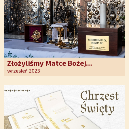
Złożyliśmy Matce Bożej
Ostrobramskiej pozłacane wotum
wrzesień 2023