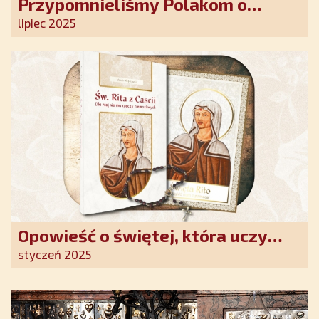
Przypomnieliśmy Polakom o
obecności Anioła Stróża!
lipiec 2025
Opowieść o świętej, która uczy
szczerego oddania się Bogu.
styczeń 2025
Duchowe wzmocnienie i światło
nadziei w XXI wieku