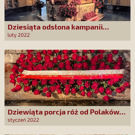
Dziesiąta odsłona kampanii
„Ofiarujmy św. Ricie 12 000 róż”!
luty 2022
Dziewiąta porcja róż od Polaków
dla św. Rity z Casci!
styczeń 2022