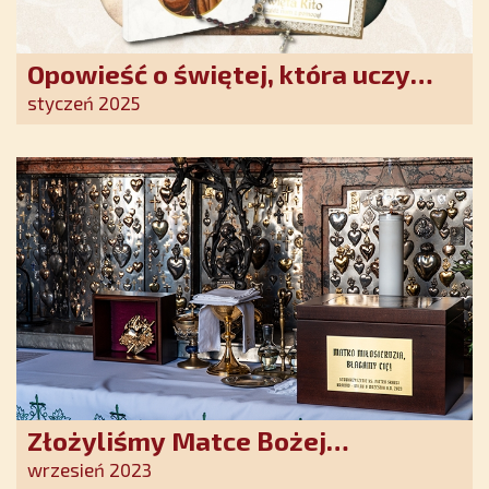
Opowieść o świętej, która uczy
szczerego oddania się Bogu.
styczeń 2025
Duchowe wzmocnienie i światło
nadziei w XXI wieku
Złożyliśmy Matce Bożej
Ostrobramskiej pozłacane wotum
wrzesień 2023