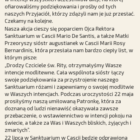
ofiarowaliśmy podziękowania i prośby od tych
naszych Przyjaciół, którzy zdążyli nam je już przesłać.
Czekamy na kolejne.
Nasza akcja cieszy się poparciem Ojca Rektora
Sanktuarium w Cascii Mario De Santis, a także Matki
Przeoryszy sióstr augustianek w Cascii Marii Rosy
Bernardinis, która przesłała nam bardzo ciepły list, w
którym pisze:
„Drodzy Czciciele św. Rity, otrzymałyśmy Wasze
intencje modlitewne. Cała wspólnota sióstr łączy
swoje podziękowania za przystrojenie naszego
Sanktuarium różami i zapewniamy o swojej modlitwie
w Waszych intencjach. Podczas uroczystości 22 maja
prosiłyśmy naszą umiłowaną Patronkę, która za
doznaną od ludzi nienawiść okazywała zawsze
przebaczenie, o wstawiennictwo w intencji pokoju na
świecie, a także za Was i Waszych bliskich, żyjących i
zmarłych”.
22 lipca w Sanktuarium w Cascii będzie odprawiona