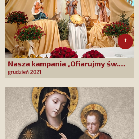
Nasza kampania „Ofiarujmy św.
Ricie 12 000 róż!” w
grudzień 2021
bożonarodzeniowym wydaniu