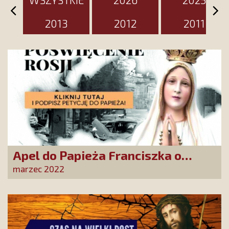
2013
2012
2011
Apel do Papieża Franciszka o
poświęcenie Rosji Matce Bożej.
marzec 2022
Posłuchajmy głosu z Fatimy