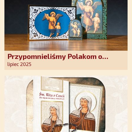
Przypomnieliśmy Polakom o
obecności Anioła Stróża!
lipiec 2025