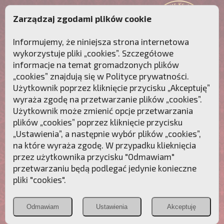
Zarządzaj zgodami plików cookie
Informujemy, że niniejsza strona internetowa
wykorzystuje pliki „cookies”. Szczegółowe
informacje na temat gromadzonych plików
„cookies” znajdują się w
Polityce prywatności
.
Użytkownik poprzez kliknięcie przycisku „Akceptuję”
wyraża zgodę na przetwarzanie plików „cookies”.
Użytkownik może zmienić opcje przetwarzania
plików „cookies” poprzez kliknięcie przycisku
„Ustawienia”, a następnie wybór plików „cookies”,
na które wyraża zgodę. W przypadku klieknięcia
Przebudźmy sumienia Polaków!
przez użytkownika przycisku "Odmawiam"
przetwarzaniu będą podlegać jedynie konieczne
Polonia
Przymierze
PCh24.pl
pliki "cookies".
Christiana
z Maryją
Odmawiam
Ustawienia
Akceptuję
POZNAJ APOSTOLAT FATIMY
WESPRZYJ
NAS