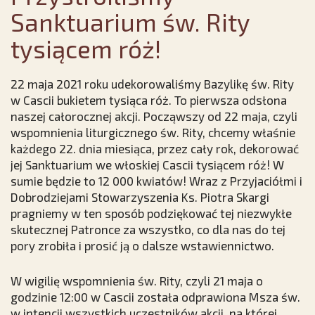
Sanktuarium św. Rity
tysiącem róż!
22 maja 2021 roku udekorowaliśmy Bazylikę św. Rity
w Cascii bukietem tysiąca róż. To pierwsza odsłona
naszej całorocznej akcji. Począwszy od 22 maja, czyli
wspomnienia liturgicznego św. Rity, chcemy właśnie
każdego 22. dnia miesiąca, przez cały rok, dekorować
jej Sanktuarium we włoskiej Cascii tysiącem róż! W
sumie będzie to 12 000 kwiatów! Wraz z Przyjaciółmi i
Dobrodziejami Stowarzyszenia Ks. Piotra Skargi
pragniemy w ten sposób podziękować tej niezwykłe
skutecznej Patronce za wszystko, co dla nas do tej
pory zrobiła i prosić ją o dalsze wstawiennictwo.
W wigilię wspomnienia św. Rity, czyli 21 maja o
godzinie 12:00 w Cascii została odprawiona Msza św.
w intencji wszystkich uczestników akcji, na której