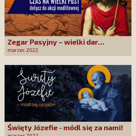
Zegar Pasyjny – wielki dar
przeżywania Męki Pańskiej
marzec 2022
Święty Józefie - módl się za nami!
marzec 2022