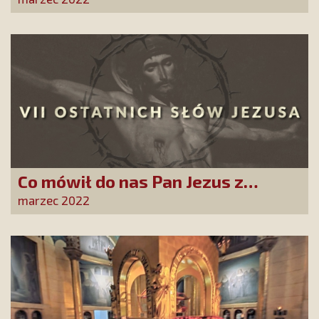
Co mówił do nas Pan Jezus z
Krzyża? Ta kampania poruszy
marzec 2022
każde serce!