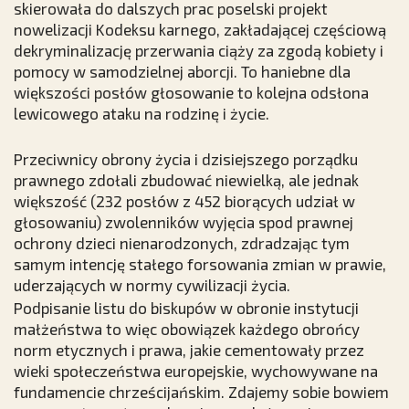
skierowała do dalszych prac poselski projekt
nowelizacji Kodeksu karnego, zakładającej częściową
dekryminalizację przerwania ciąży za zgodą kobiety i
pomocy w samodzielnej aborcji. To haniebne dla
większości posłów głosowanie to kolejna odsłona
lewicowego ataku na rodzinę i życie.
Przeciwnicy obrony życia i dzisiejszego porządku
prawnego zdołali zbudować niewielką, ale jednak
większość (232 posłów z 452 biorących udział w
głosowaniu) zwolenników wyjęcia spod prawnej
ochrony dzieci nienarodzonych, zdradzając tym
samym intencję stałego forsowania zmian w prawie,
uderzających w normy cywilizacji życia.
Podpisanie listu do biskupów w obronie instytucji
małżeństwa to więc obowiązek każdego obrońcy
norm etycznych i prawa, jakie cementowały przez
wieki społeczeństwa europejskie, wychowywane na
fundamencie chrześcijańskim. Zdajemy sobie bowiem