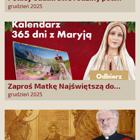
opiekę Najświętszej Rodziny!
grudzień 2025
Zaproś Matkę Najświętszą do
swojego domu! Odbierz kalendarz
grudzień 2025
„365 dni z Maryją”