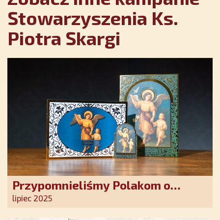
Stowarzyszenia Ks.
Piotra Skargi
Przypomnieliśmy Polakom o
obecności Anioła Stróża!
lipiec 2025