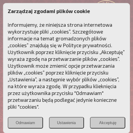
Zarządzaj zgodami plików cookie
Informujemy, że niniejsza strona internetowa
wykorzystuje pliki „cookies”. Szczegółowe
informacje na temat gromadzonych plików
„cookies” znajdują się w
Polityce prywatności
.
Użytkownik poprzez kliknięcie przycisku „Akceptuję”
wyraża zgodę na przetwarzanie plików „cookies”.
Użytkownik może zmienić opcje przetwarzania
plików „cookies” poprzez kliknięcie przycisku
„Ustawienia”, a następnie wybór plików „cookies”,
na które wyraża zgodę. W przypadku klieknięcia
Przebudźmy sumienia Polaków!
przez użytkownika przycisku "Odmawiam"
przetwarzaniu będą podlegać jedynie konieczne
Polonia
Przymierze
PCh24.pl
pliki "cookies".
Christiana
z Maryją
Odmawiam
Ustawienia
Akceptuję
POZNAJ APOSTOLAT FATIMY
WESPRZYJ
NAS