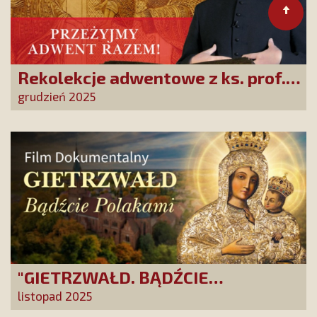
Rekolekcje adwentowe z ks. prof.
Robertem Skrzypczakiem na
grudzień 2025
PCh24TV!
"GIETRZWAŁD. BĄDŹCIE
POLAKAMI". Wesprzyj produkcję
listopad 2025
nowego filmu PCh24 TV