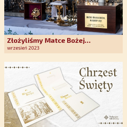
Złożyliśmy Matce Bożej
Ostrobramskiej pozłacane wotum
wrzesień 2023