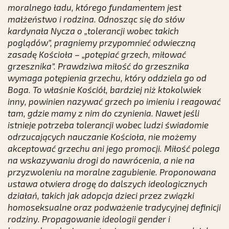
moralnego ładu, którego fundamentem jest
małżeństwo i rodzina. Odnosząc się do słów
kardynała Nycza o „tolerancji wobec takich
poglądów”, pragniemy przypomnieć odwieczną
zasadę Kościoła – „potępiać grzech, miłować
grzesznika”. Prawdziwa miłość do grzesznika
wymaga potępienia grzechu, który oddziela go od
Boga. To właśnie Kościół, bardziej niż ktokolwiek
inny, powinien nazywać grzech po imieniu i reagować
tam, gdzie mamy z nim do czynienia. Nawet jeśli
istnieje potrzeba tolerancji wobec ludzi świadomie
odrzucających nauczanie Kościoła, nie możemy
akceptować grzechu ani jego promocji. Miłość polega
na wskazywaniu drogi do nawrócenia, a nie na
przyzwoleniu na moralne zagubienie. Proponowana
ustawa otwiera drogę do dalszych ideologicznych
działań, takich jak adopcja dzieci przez związki
homoseksualne oraz podważenie tradycyjnej definicji
rodziny. Propagowanie ideologii gender i