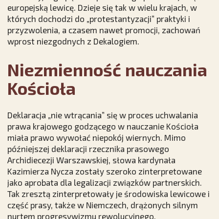
europejską lewicę. Dzieje się tak w wielu krajach, w
których dochodzi do „protestantyzacji” praktyki i
przyzwolenia, a czasem nawet promocji, zachowań
wprost niezgodnych z Dekalogiem.
Niezmienność nauczania
Kościoła
Deklaracja „nie wtrącania” się w proces uchwalania
prawa krajowego godzącego w nauczanie Kościoła
miała prawo wywołać niepokój wiernych. Mimo
późniejszej deklaracji rzecznika prasowego
Archidiecezji Warszawskiej, słowa kardynała
Kazimierza Nycza zostały szeroko zinterpretowane
jako aprobata dla legalizacji związków partnerskich.
Tak zresztą zinterpretowały je środowiska lewicowe i
część prasy, także w Niemczech, drążonych silnym
nurtem progresywizmu rewolucyjnego.