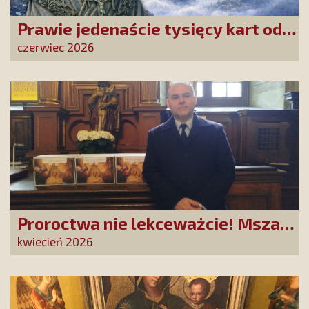
Prawie jedenaście tysięcy kart od
Przyjaciół Stowarzyszenia
czerwiec 2026
złożonych w La Salette!
Proroctwa nie lekceważcie! Msza
Święta na Jasnej Górze –
kwiecień 2026
dziękujemy za Waszą obecność!