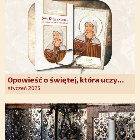
Opowieść o świętej, która uczy
szczerego oddania się Bogu.
styczeń 2025
Duchowe wzmocnienie i światło
nadziei w XXI wieku