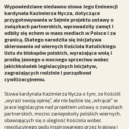
Wypowiedziane niedawno słowa Jego Eminencji
kardynała Kazimierza Nycza, dotyczące
przygotowywania w Sejmie projektu ustawy o
związkach partnerskich, wprowadziły zamęt i
odbiły się echem w mass mediach w Polsce i za
granicą. Dlatego narodziła się inicjatywa
skierowania od wiernych Kościoła Katolickiego
listu do biskupów polskich, wyrażająca wolę i
prośbę jasnego o mocnego sprzeciwu wobec
jakichkolwiek legislacyjnych inicjatyw,
zagrażających rodzinie i porządkowi
cywilizacyjnemu.
Słowa kardynała Kazimierza Nycza o tym, że Kościół
„wyrazi swoją opinię”, ale nie będzie się „wtrącał” w
prace legislacyjne nad projektem ustawy o związkach
partnerskich, mocno zaniepokoiły polskich wiernych,
obawiających się o uległość Kościoła wobec
rewolucyjnego pędu inspirowanego przez krajową i