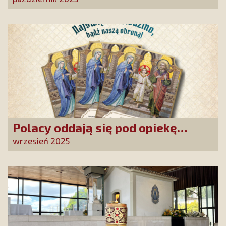
Stróżowi!
Polacy oddają się pod opiekę
Najświętszej Rodziny!
wrzesień 2025