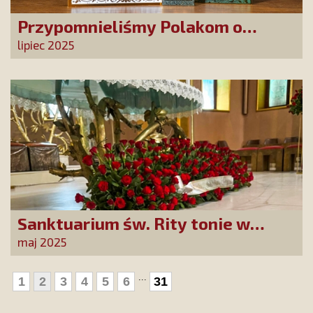
Przypomnieliśmy Polakom o
obecności Anioła Stróża!
lipiec 2025
Sanktuarium św. Rity tonie w
różach od polskich czcicieli!
maj 2025
...
1
2
3
4
5
6
31