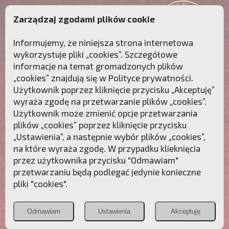
Zarządzaj zgodami plików cookie
Informujemy, że niniejsza strona internetowa
wykorzystuje pliki „cookies”. Szczegółowe
informacje na temat gromadzonych plików
„cookies” znajdują się w
Polityce prywatności
.
Użytkownik poprzez kliknięcie przycisku „Akceptuję”
wyraża zgodę na przetwarzanie plików „cookies”.
Użytkownik może zmienić opcje przetwarzania
plików „cookies” poprzez kliknięcie przycisku
„Ustawienia”, a następnie wybór plików „cookies”,
na które wyraża zgodę. W przypadku klieknięcia
Przebudźmy sumienia Polaków!
przez użytkownika przycisku "Odmawiam"
przetwarzaniu będą podlegać jedynie konieczne
Polonia
Przymierze
PCh24.pl
pliki "cookies".
Christiana
z Maryją
Odmawiam
Ustawienia
Akceptuję
POZNAJ APOSTOLAT FATIMY
WESPRZYJ
NAS