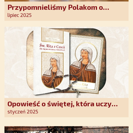
Przypomnieliśmy Polakom o
obecności Anioła Stróża!
lipiec 2025
Opowieść o świętej, która uczy
szczerego oddania się Bogu.
styczeń 2025
Duchowe wzmocnienie i światło
nadziei w XXI wieku