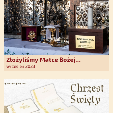
Złożyliśmy Matce Bożej
Ostrobramskiej pozłacane wotum
wrzesień 2023