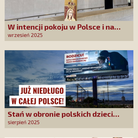
W intencji pokoju w Polsce i na
świecie
wrzesień 2025
Stań w obronie polskich dzieci
przed DEPRAWACJĄ! Wielka akcja
sierpień 2025
billboardowa SKCh