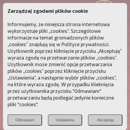
Zarządzaj zgodami plików cookie
Informujemy, że niniejsza strona internetowa
wykorzystuje pliki „cookies”. Szczegółowe
informacje na temat gromadzonych plików
„cookies” znajdują się w
Polityce prywatności
.
Użytkownik poprzez kliknięcie przycisku „Akceptuję”
wyraża zgodę na przetwarzanie plików „cookies”.
Użytkownik może zmienić opcje przetwarzania
plików „cookies” poprzez kliknięcie przycisku
„Ustawienia”, a następnie wybór plików „cookies”,
na które wyraża zgodę. W przypadku klieknięcia
Przebudźmy sumienia Polaków!
przez użytkownika przycisku "Odmawiam"
przetwarzaniu będą podlegać jedynie konieczne
Polonia
Przymierze
PCh24.pl
pliki "cookies".
Christiana
z Maryją
Odmawiam
Ustawienia
Akceptuję
POZNAJ APOSTOLAT FATIMY
WESPRZYJ
NAS