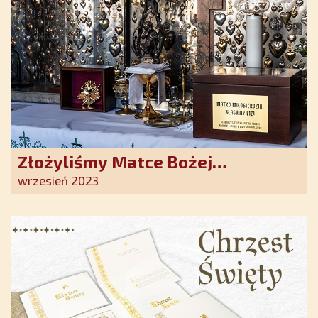
Złożyliśmy Matce Bożej
Ostrobramskiej pozłacane wotum
wrzesień 2023