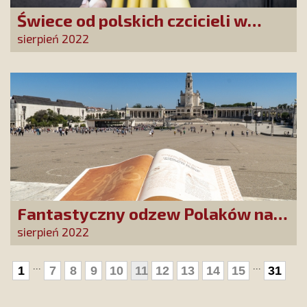
Świece od polskich czcicieli w
Fatimie
sierpień 2022
Fantastyczny odzew Polaków na
wezwanie do poświęcenia domu
sierpień 2022
Maryi
...
...
1
7
8
9
10
11
12
13
14
15
31