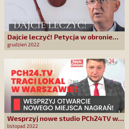
Dajcie leczyć! Petycja w obronie
doktora Martyki
grudzień 2022
Wesprzyj nowe studio PCh24TV w
Warszawie
listopad 2022