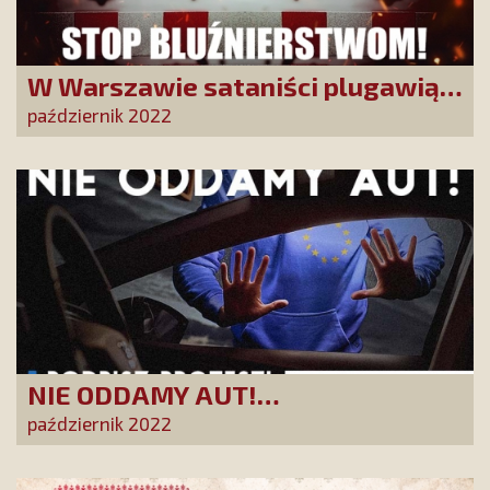
W Warszawie sataniści plugawią
znak krzyża. Dość znieważania
październik 2022
symboli chrześcijańskich!
NIE ODDAMY AUT!
Pseudoekologiczna agenda UE
październik 2022
uderzy w każdego