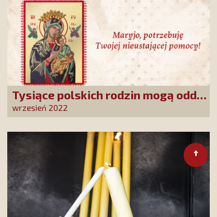
Tysiące polskich rodzin mogą oddać
się nieustającej pomocy Matki
wrzesień 2022
Bożej!