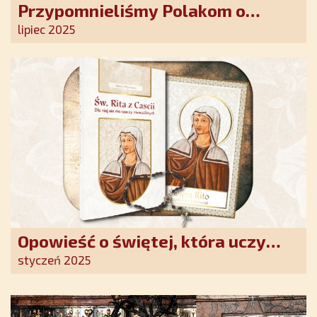
Przypomnieliśmy Polakom o
obecności Anioła Stróża!
lipiec 2025
Opowieść o świętej, która uczy
szczerego oddania się Bogu.
styczeń 2025
Duchowe wzmocnienie i światło
nadziei w XXI wieku