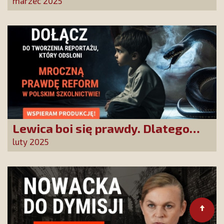
dzieci przed deprawacją!
marzec 2025
Lewica boi się prawdy. Dlatego
chcemy prawdziwych informacji
luty 2025