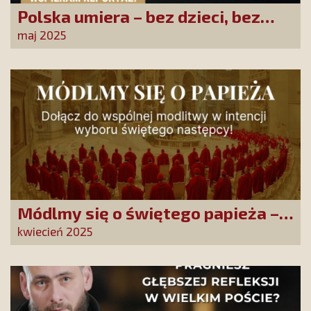
Polska umiera – bez dzieci, bez
jutra
maj 2025
Módlmy się o świętego papieża –
inicjatywa modlitewna SKCh im. Ks.
kwiecień 2025
Piotra Skargi