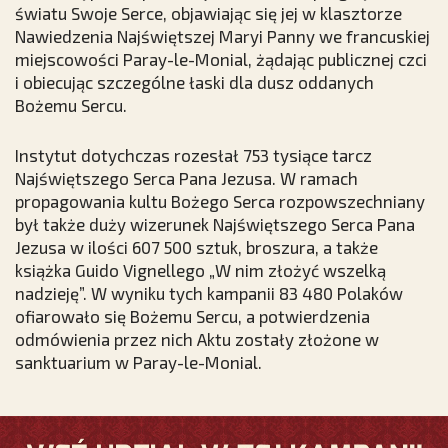
światu Swoje Serce, objawiając się jej w klasztorze
Nawiedzenia Najświętszej Maryi Panny we francuskiej
miejscowości Paray-le-Monial, żądając publicznej czci
i obiecując szczególne łaski dla dusz oddanych
Bożemu Sercu.
Instytut dotychczas rozesłał 753 tysiące tarcz
Najświętszego Serca Pana Jezusa. W ramach
propagowania kultu Bożego Serca rozpowszechniany
był także duży wizerunek Najświętszego Serca Pana
Jezusa w ilości 607 500 sztuk, broszura, a także
książka Guido Vignellego „W nim złożyć wszelką
nadzieję”. W wyniku tych kampanii 83 480 Polaków
ofiarowało się Bożemu Sercu, a potwierdzenia
odmówienia przez nich Aktu zostały złożone w
sanktuarium w Paray-le-Monial.