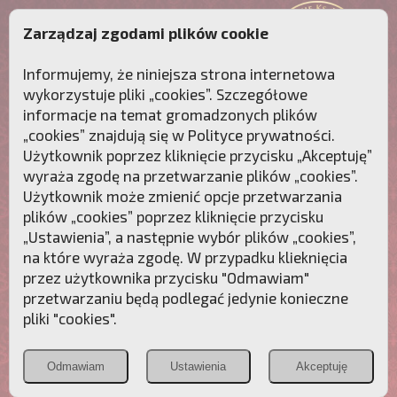
Zarządzaj zgodami plików cookie
Informujemy, że niniejsza strona internetowa
wykorzystuje pliki „cookies”. Szczegółowe
informacje na temat gromadzonych plików
„cookies” znajdują się w
Polityce prywatności
.
Użytkownik poprzez kliknięcie przycisku „Akceptuję”
wyraża zgodę na przetwarzanie plików „cookies”.
Użytkownik może zmienić opcje przetwarzania
plików „cookies” poprzez kliknięcie przycisku
„Ustawienia”, a następnie wybór plików „cookies”,
na które wyraża zgodę. W przypadku klieknięcia
Przebudźmy sumienia Polaków!
przez użytkownika przycisku "Odmawiam"
przetwarzaniu będą podlegać jedynie konieczne
Polonia
Przymierze
PCh24.pl
pliki "cookies".
Christiana
z Maryją
Odmawiam
Ustawienia
Akceptuję
POZNAJ APOSTOLAT FATIMY
WESPRZYJ
NAS