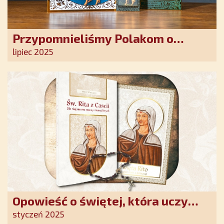
Przypomnieliśmy Polakom o
obecności Anioła Stróża!
lipiec 2025
Opowieść o świętej, która uczy
szczerego oddania się Bogu.
styczeń 2025