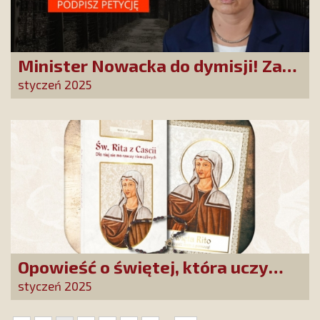
Minister Nowacka do dymisji! Za
słowa o „polskich nazistach” trzeba
styczeń 2025
ponieść konsekwencję
Opowieść o świętej, która uczy
szczerego oddania się Bogu.
styczeń 2025
Duchowe wzmocnienie i światło