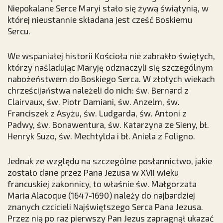
Niepokalane Serce Maryi stało się żywą świątynią, w
której nieustannie składana jest cześć Boskiemu
Sercu.
We wspaniałej historii Kościoła nie zabrakło świętych,
którzy naśladując Maryję odznaczyli się szczególnym
nabożeństwem do Boskiego Serca. W złotych wiekach
chrześcijaństwa należeli do nich: św. Bernard z
Clairvaux, św. Piotr Damiani, św. Anzelm, św.
Franciszek z Asyżu, św. Ludgarda, św. Antoni z
Padwy, św. Bonawentura, św. Katarzyna ze Sieny, bł.
Henryk Suzo, św. Mechtylda i bł. Aniela z Foligno.
Jednak ze względu na szczególne posłannictwo, jakie
zostało dane przez Pana Jezusa w XVII wieku
francuskiej zakonnicy, to właśnie św. Małgorzata
Maria Alacoque (1647-1690) należy do najbardziej
znanych czcicieli Najświętszego Serca Pana Jezusa.
Przez nią po raz pierwszy Pan Jezus zapragnął ukazać