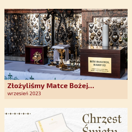
Duchowe wzmocnienie i światło
nadziei w XXI wieku
Złożyliśmy Matce Bożej
Ostrobramskiej pozłacane wotum
wrzesień 2023