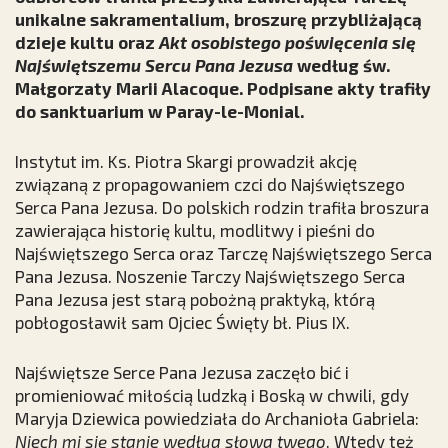
unikalne sakramentalium, broszurę przybliżającą
dzieje kultu oraz
Akt osobistego poświęcenia się
Najświętszemu Sercu Pana Jezusa
według św.
Małgorzaty Marii Alacoque. Podpisane akty trafiły
do sanktuarium w Paray-le-Monial.
Instytut im. Ks. Piotra Skargi prowadził akcję
związaną z propagowaniem czci do Najświętszego
Serca Pana Jezusa. Do polskich rodzin trafiła broszura
zawierająca historię kultu, modlitwy i pieśni do
Najświętszego Serca oraz Tarczę Najświętszego Serca
Pana Jezusa. Noszenie Tarczy Najświętszego Serca
Pana Jezusa jest starą pobożną praktyką, którą
pobłogosławił sam Ojciec Święty bł. Pius IX.
Najświętsze Serce Pana Jezusa zaczęło bić i
promieniować miłością ludzką i Boską w chwili, gdy
Maryja Dziewica powiedziała do Archanioła Gabriela:
Niech mi się stanie według słowa twego
. Wtedy też