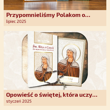
Przypomnieliśmy Polakom o
obecności Anioła Stróża!
lipiec 2025
Opowieść o świętej, która uczy
szczerego oddania się Bogu.
styczeń 2025
Duchowe wzmocnienie i światło