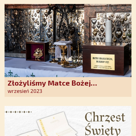
nadziei w XXI wieku
Złożyliśmy Matce Bożej
Ostrobramskiej pozłacane wotum
wrzesień 2023