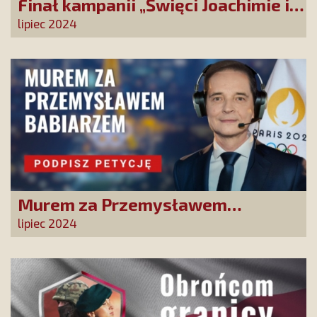
Finał kampanii „Święci Joachimie i
Anno, módlcie się za nami!”
lipiec 2024
Murem za Przemysławem
Babiarzem - akcja petycyjna do
lipiec 2024
władz TVP