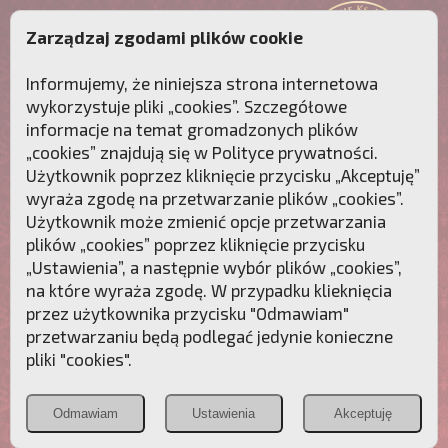
Zarządzaj zgodami plików cookie
Informujemy, że niniejsza strona internetowa
wykorzystuje pliki „cookies”. Szczegółowe
informacje na temat gromadzonych plików
„cookies” znajdują się w
Polityce prywatności
.
Użytkownik poprzez kliknięcie przycisku „Akceptuję”
wyraża zgodę na przetwarzanie plików „cookies”.
Użytkownik może zmienić opcje przetwarzania
plików „cookies” poprzez kliknięcie przycisku
„Ustawienia”, a następnie wybór plików „cookies”,
na które wyraża zgodę. W przypadku klieknięcia
Przebudźmy sumienia Polaków!
przez użytkownika przycisku "Odmawiam"
przetwarzaniu będą podlegać jedynie konieczne
Polonia
Przymierze
PCh24.pl
pliki "cookies".
Christiana
z Maryją
Odmawiam
Ustawienia
Akceptuję
POZNAJ APOSTOLAT FATIMY
WESPRZYJ
NAS