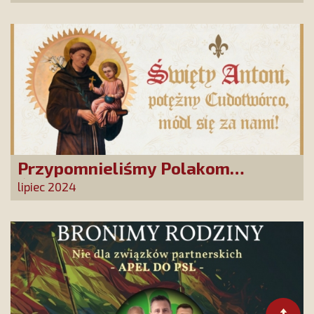
Przypomnieliśmy Polakom
Świętego Antoniego!
lipiec 2024