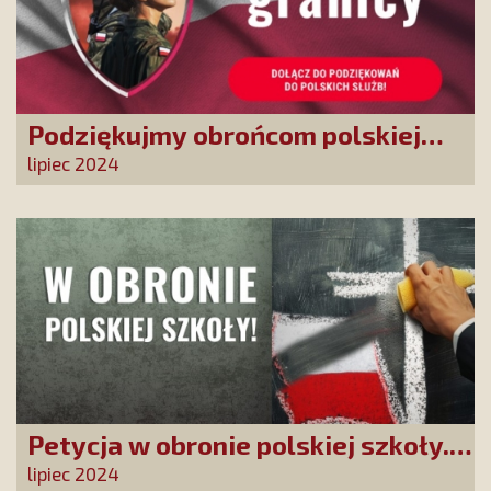
Podziękujmy obrońcom polskiej
granicy
lipiec 2024
Petycja w obronie polskiej szkoły.
Zatrzymajmy upadek edukacji!
lipiec 2024