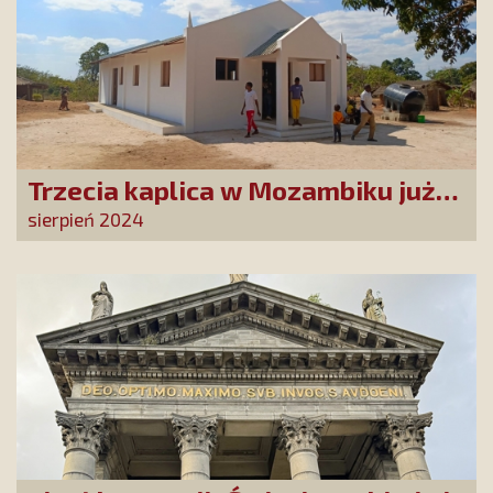
Trzecia kaplica w Mozambiku już
służy lokalnej społeczności
sierpień 2024