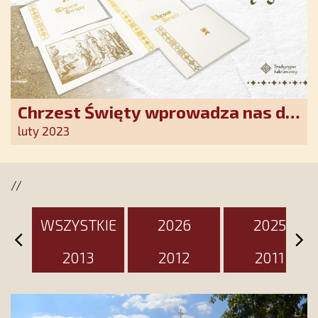
Chrzest Święty wprowadza nas do
wspólnoty Kościoła. Nasz pakiet
luty 2023
jest przygotowany na ten
wyjątkowy dzień
//
WSZYSTKIE
2026
2025
2013
2012
2011