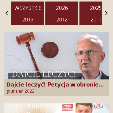
WSZYSTKIE
2026
2025
2013
2012
2011
Dajcie leczyć! Petycja w obronie
doktora Martyki
grudzień 2022