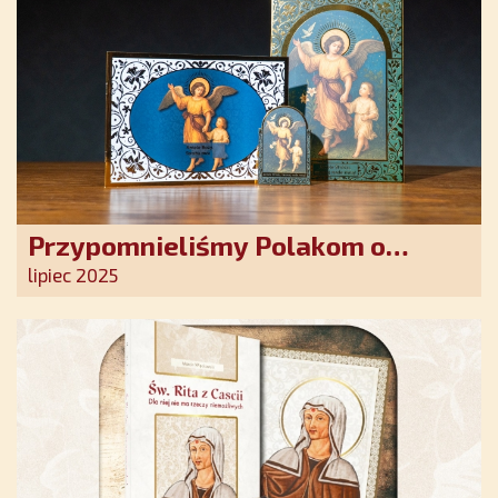
Przypomnieliśmy Polakom o
obecności Anioła Stróża!
lipiec 2025