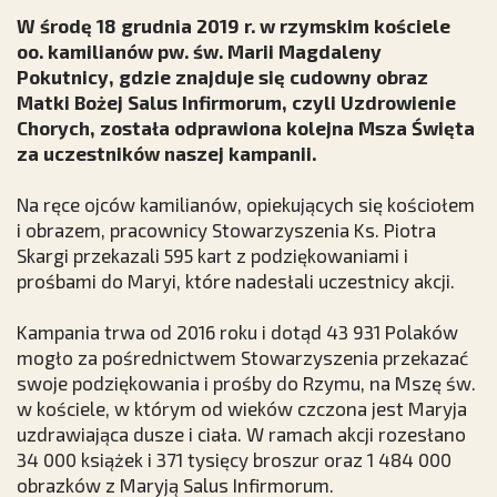
W środę 18 grudnia 2019 r. w rzymskim kościele
oo. kamilianów pw. św. Marii Magdaleny
Pokutnicy, gdzie znajduje się cudowny obraz
Matki Bożej Salus Infirmorum, czyli Uzdrowienie
Chorych, została odprawiona kolejna Msza Święta
za uczestników naszej kampanii.
Na ręce ojców kamilianów, opiekujących się kościołem
i obrazem, pracownicy Stowarzyszenia Ks. Piotra
Skargi przekazali 595 kart z podziękowaniami i
prośbami do Maryi, które nadesłali uczestnicy akcji.
Kampania trwa od 2016 roku i dotąd 43 931
Polaków
mogło za pośrednictwem Stowarzyszenia przekazać
swoje podziękowania i prośby do Rzymu, na Mszę św.
w kościele, w którym od wieków czczona jest Maryja
uzdrawiająca dusze i ciała. W ramach akcji rozesłano
34 000 książek i 371 tysięcy broszur oraz 1 484 000
obrazków z Maryją Salus Infirmorum.