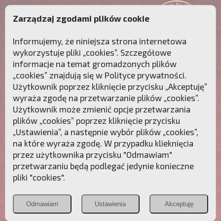
Zarządzaj zgodami plików cookie
Informujemy, że niniejsza strona internetowa
wykorzystuje pliki „cookies”. Szczegółowe
informacje na temat gromadzonych plików
„cookies” znajdują się w
Polityce prywatności
.
Użytkownik poprzez kliknięcie przycisku „Akceptuję”
wyraża zgodę na przetwarzanie plików „cookies”.
Użytkownik może zmienić opcje przetwarzania
plików „cookies” poprzez kliknięcie przycisku
„Ustawienia”, a następnie wybór plików „cookies”,
na które wyraża zgodę. W przypadku klieknięcia
Przebudźmy sumienia Polaków!
przez użytkownika przycisku "Odmawiam"
przetwarzaniu będą podlegać jedynie konieczne
Polonia
Przymierze
PCh24.pl
pliki "cookies".
Christiana
z Maryją
Odmawiam
Ustawienia
Akceptuję
POZNAJ APOSTOLAT FATIMY
WESPRZYJ
NAS