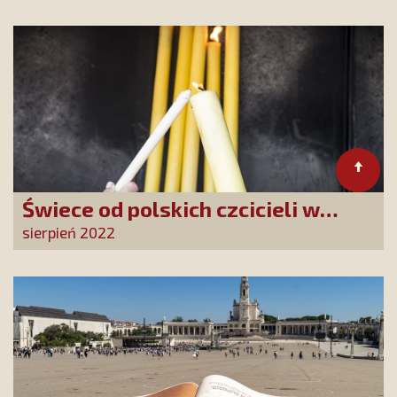
Bożej!
Świece od polskich czcicieli w
Fatimie
sierpień 2022