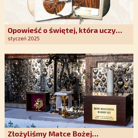
Opowieść o świętej, która uczy
szczerego oddania się Bogu.
styczeń 2025
Duchowe wzmocnienie i światło
nadziei w XXI wieku
Złożyliśmy Matce Bożej