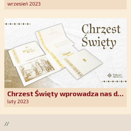
Ostrobramskiej pozłacane wotum
wrzesień 2023
Chrzest Święty wprowadza nas do
wspólnoty Kościoła. Nasz pakiet
luty 2023
jest przygotowany na ten
wyjątkowy dzień
//