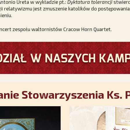
ntonio Ureta w wykładzie pt.:
Dyktatura tolerancji
stwierd
ii relatywizmu jest zmuszenie katolików do postępowania
eniu.
ncert zespołu waltornistów Cracow Horn Quartet.
nie Stowarzyszenia Ks. P