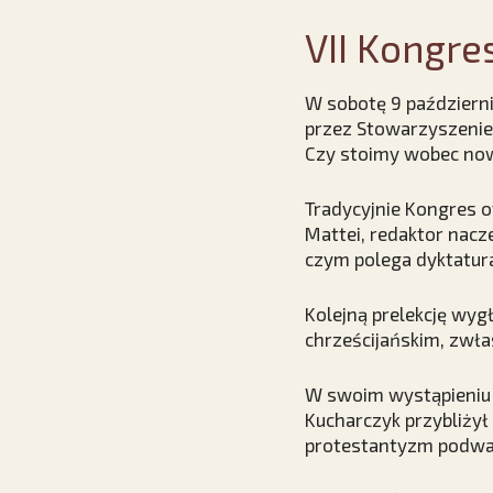
VII Kongr
W sobotę 9 październ
przez Stowarzyszenie 
Czy stoimy wobec now
Tradycyjnie Kongres o
Mattei, redaktor nacz
czym polega dyktatura 
Kolejną prelekcję wyg
chrześcijańskim, zwła
W swoim wystąpieniu p
Kucharczyk przybliżył 
protestantyzm podważ