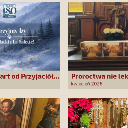
art od Przyjaciół
Proroctwa nie le
w La Salette!
Jasnej Górze – d
kwiecień 2026
obecność!