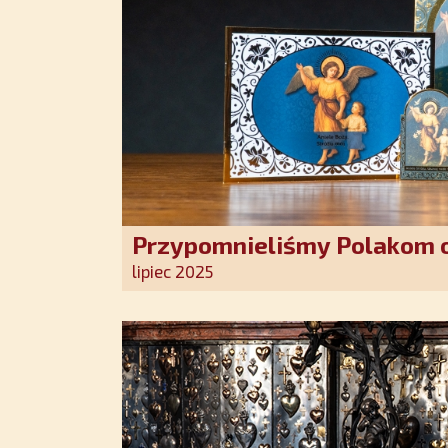
Przypomnieliśmy Polakom o
Stróża!
lipiec 2025