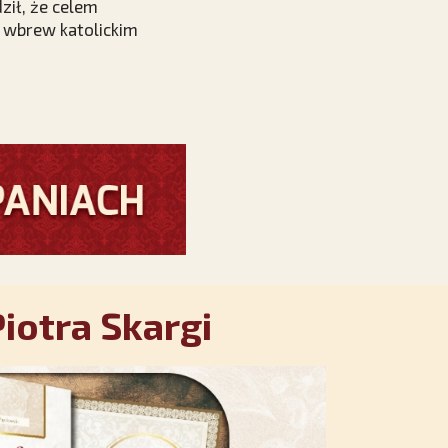
ził, że celem
 wbrew katolickim
iotra Skargi