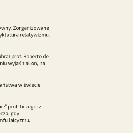
tywny. Zorganizowane
Dyktatura relatywizmu.
brał prof. Roberto de
niu wyjaśniał on, na
ogaństwa w świecie
ie” prof. Grzegorz
ecza, gdy
mfu laicyzmu.