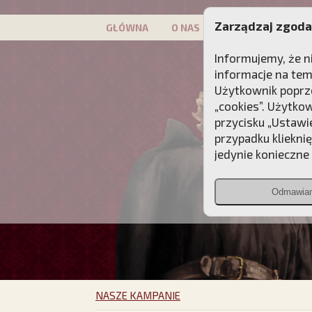
Zarządzaj zgoda
GŁÓWNA
O NAS
PATRON
KAMP
Informujemy, że n
informacje na tem
Użytkownik poprze
„cookies”. Użytko
przycisku „Ustawi
przypadku kliekni
jedynie konieczne p
Odmawia
NASZE KAMPANIE