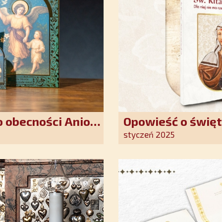
 obecności Anioła
Opowieść o święt
oddania się Bogu
styczeń 2025
światło nadziei 