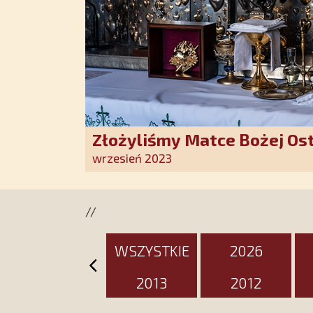
Złożyliśmy Matce Bożej Os
pozłacane wotum
wrzesień 2023
//
WSZYSTKIE
2026
2013
2012