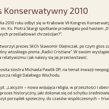
es Konserwatywny 2010
ika 2010 roku odbył się w Krakowie VII Kongres Konserwa
im. Ks. Piotra Skargi spotkanie przebiegało pod hasłem „
ych prześladowań chrześcijan?”.
tworzył prezes SKCh Sławomir Olejniczak, po czym głos za
elny włoskiego pisma „Radici Cristiane”. W swoim wystąpie
relatywizmu i jak należy się jej przeciwstawić.
łosiła siostra Michaela Pawlik OP, na temat inwazji neop
szcza religii Dalekiego Wschodu.
t. „Laicyzm – nowa wojująca religia, w przeszłości i obecn
proces historyczny, jaki dokonał się od schyłku średniowi
ył porządek społeczny, do czasów współczesnych – triu