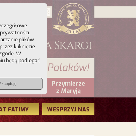
 Szczegółowe
 prywatności
.
warzanie plików
rzez kliknięcie
 zgodę. W
niu będą podlegać
 sumienia Polaków!
Przymierze
Akceptuję
PCh24.pl
z Maryją
AT FATIMY
WESPRZYJ NAS