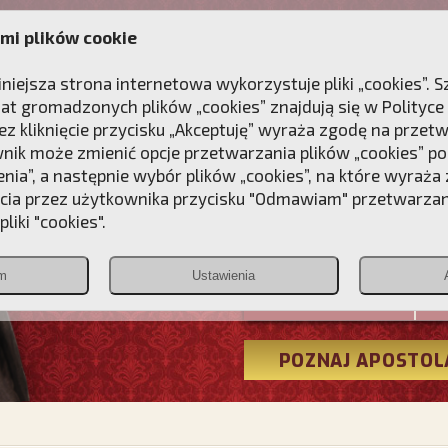
mi plików cookie
ANIE
DLA DUSZY
NAGRODA
KONTAKT
iniejsza strona internetowa wykorzystuje pliki „cookies”.
at gromadzonych plików „cookies” znajdują się w
Polityce
z kliknięcie przycisku „Akceptuję” wyraża zgodę na przet
wnik może zmienić opcje przetwarzania plików „cookies” pop
enia”, a następnie wybór plików „cookies”, na które wyraża
ęcia przez użytkownika przycisku "Odmawiam" przetwarza
Przebudźmy
liki "cookies".
Polonia
m
Ustawienia
Christiana
POZNAJ APOSTOL