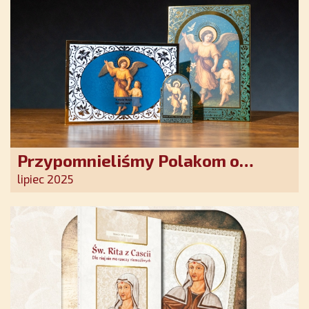
Przypomnieliśmy Polakom o
obecności Anioła Stróża!
lipiec 2025