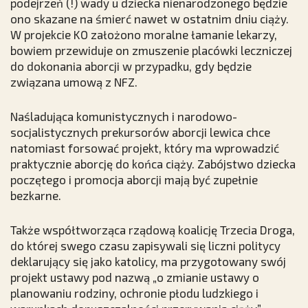
podejrzeń (!) wady u dziecka nienarodzonego będzie
ono skazane na śmierć nawet w ostatnim dniu ciąży.
W projekcie KO założono moralne łamanie lekarzy,
bowiem przewiduje on zmuszenie placówki leczniczej
do dokonania aborcji w przypadku, gdy będzie
związana umową z NFZ.
Naśladująca komunistycznych i narodowo-
socjalistycznych prekursorów aborcji lewica chce
natomiast forsować projekt, który ma wprowadzić
praktycznie aborcję do końca ciąży. Zabójstwo dziecka
poczętego i promocja aborcji mają być zupełnie
bezkarne.
Także współtworząca rządową koalicję Trzecia Droga,
do której swego czasu zapisywali się liczni politycy
deklarujący się jako katolicy, ma przygotowany swój
projekt ustawy pod nazwą „o zmianie ustawy o
planowaniu rodziny, ochronie płodu ludzkiego i