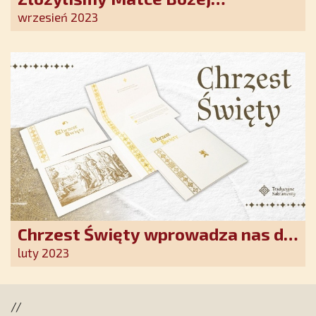
Ostrobramskiej pozłacane wotum
wrzesień 2023
Chrzest Święty wprowadza nas do
wspólnoty Kościoła. Nasz pakiet
luty 2023
jest przygotowany na ten
wyjątkowy dzień
//