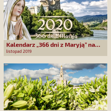
Kalendarz „366 dni z Maryją” na
2020 rok
listopad 2019