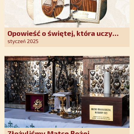
Opowieść o świętej, która uczy
szczerego oddania się Bogu.
styczeń 2025
Duchowe wzmocnienie i światło
nadziei w XXI wieku
Złożyliśmy Matce Bożej