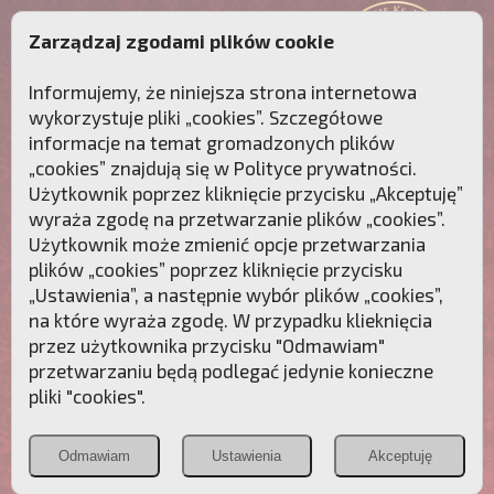
Zarządzaj zgodami plików cookie
Informujemy, że niniejsza strona internetowa
wykorzystuje pliki „cookies”. Szczegółowe
informacje na temat gromadzonych plików
„cookies” znajdują się w
Polityce prywatności
.
Użytkownik poprzez kliknięcie przycisku „Akceptuję”
wyraża zgodę na przetwarzanie plików „cookies”.
Użytkownik może zmienić opcje przetwarzania
plików „cookies” poprzez kliknięcie przycisku
„Ustawienia”, a następnie wybór plików „cookies”,
na które wyraża zgodę. W przypadku klieknięcia
Przebudźmy sumienia Polaków!
przez użytkownika przycisku "Odmawiam"
przetwarzaniu będą podlegać jedynie konieczne
Polonia
Przymierze
PCh24.pl
pliki "cookies".
Christiana
z Maryją
Odmawiam
Ustawienia
Akceptuję
POZNAJ APOSTOLAT FATIMY
WESPRZYJ
NAS