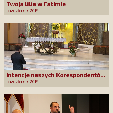
Twoja lilia w Fatimie
październik 2019
Intencje naszych Korespondentów
u św. Rity w Cascii
październik 2019