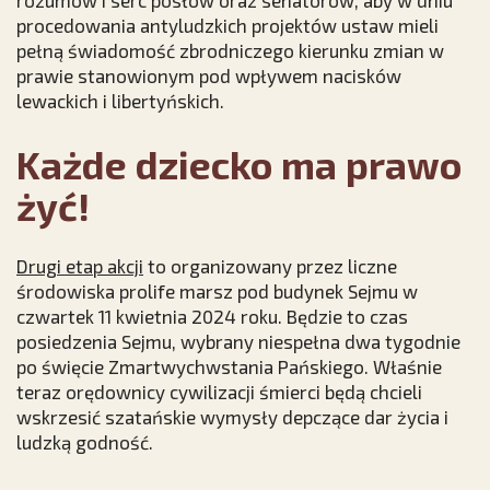
rozumów i serc posłów oraz senatorów, aby w dniu
procedowania antyludzkich projektów ustaw mieli
pełną świadomość zbrodniczego kierunku zmian w
prawie stanowionym pod wpływem nacisków
lewackich i libertyńskich.
Każde dziecko ma prawo
żyć!
Drugi etap akcji
to organizowany przez liczne
środowiska prolife marsz pod budynek Sejmu w
czwartek 11 kwietnia 2024 roku. Będzie to czas
posiedzenia Sejmu, wybrany niespełna dwa tygodnie
po święcie Zmartwychwstania Pańskiego. Właśnie
teraz orędownicy cywilizacji śmierci będą chcieli
wskrzesić szatańskie wymysły depczące dar życia i
ludzką godność.