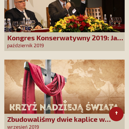
Kongres Konserwatywny 2019: Jak
obronić cywilizację chrześcijańską?
październik 2019
Zbudowaliśmy dwie kaplice w
Sudanie Południowym
wrzesień 2019