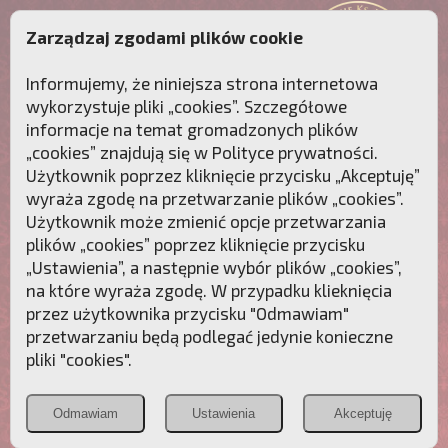
Zarządzaj zgodami plików cookie
Informujemy, że niniejsza strona internetowa
wykorzystuje pliki „cookies”. Szczegółowe
informacje na temat gromadzonych plików
„cookies” znajdują się w
Polityce prywatności
.
Użytkownik poprzez kliknięcie przycisku „Akceptuję”
wyraża zgodę na przetwarzanie plików „cookies”.
Użytkownik może zmienić opcje przetwarzania
plików „cookies” poprzez kliknięcie przycisku
„Ustawienia”, a następnie wybór plików „cookies”,
na które wyraża zgodę. W przypadku klieknięcia
Przebudźmy sumienia Polaków!
przez użytkownika przycisku "Odmawiam"
przetwarzaniu będą podlegać jedynie konieczne
Polonia
Przymierze
PCh24.pl
pliki "cookies".
Christiana
z Maryją
Odmawiam
Ustawienia
Akceptuję
POZNAJ APOSTOLAT FATIMY
WESPRZYJ
NAS