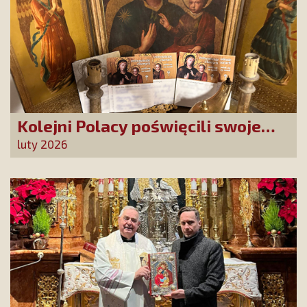
Kolejni Polacy poświęcili swoje
sprawy Matce Bożej Uzdrowienie
luty 2026
Chorych!