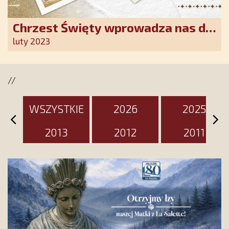
Chrzest Święty wprowadza nas do
wspólnoty Kościoła. Nasz pakiet
luty 2023
jest przygotowany na ten
wyjątkowy dzień
//
WSZYSTKIE
2026
2025
2013
2012
2011