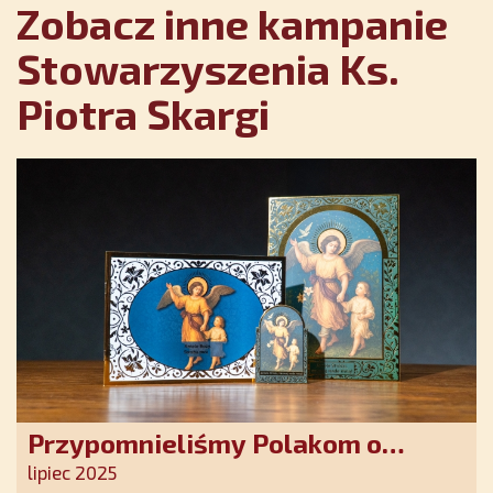
Zobacz inne kampanie
Stowarzyszenia Ks.
Piotra Skargi
Przypomnieliśmy Polakom o
obecności Anioła Stróża!
lipiec 2025