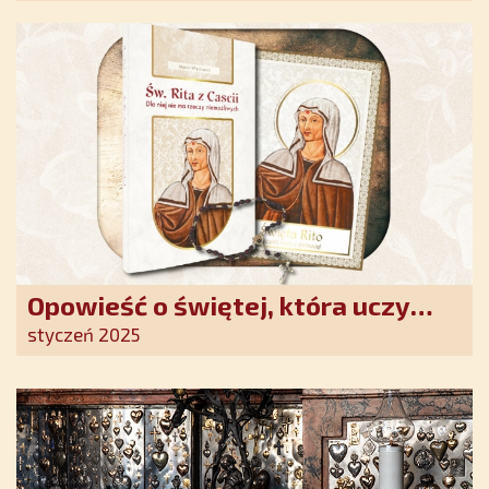
Opowieść o świętej, która uczy
szczerego oddania się Bogu.
styczeń 2025
Duchowe wzmocnienie i światło
nadziei w XXI wieku