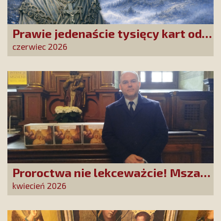
Prawie jedenaście tysięcy kart od
Przyjaciół Stowarzyszenia
czerwiec 2026
złożonych w La Salette!
Proroctwa nie lekceważcie! Msza
Święta na Jasnej Górze –
kwiecień 2026
dziękujemy za Waszą obecność!