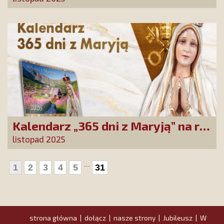
nowego filmu PCh24 TV
Kalendarz „365 dni z Maryją” na rok
2026 już dostępny! Nowa edycja
listopad 2025
zawiera wyjątkowy temat
przewodni
...
1
2
3
4
5
31
strona główna
dołącz
nasze strony
Jubileusz
W
|
|
|
|