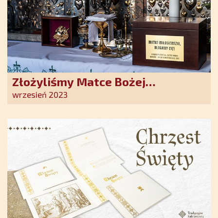
Złożyliśmy Matce Bożej
Ostrobramskiej pozłacane wotum
wrzesień 2023