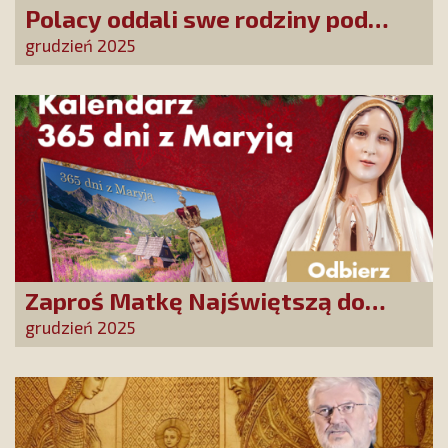
Polacy oddali swe rodziny pod
opiekę Najświętszej Rodziny!
grudzień 2025
Zaproś Matkę Najświętszą do
swojego domu! Odbierz kalendarz
grudzień 2025
„365 dni z Maryją”