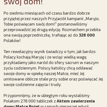
swój dom!”
Po siedmiu miesiącach od czasu bardzo dobrze
przyjętej przez naszych Przyjaciół kampanii „Maryjo,
Tobie poświęcam swój dom!” postanowiliśmy
przeprowadzić jej drugą edycję. Rozmachem przebiła
ona swoją poprzedniczkę, trafiając aż do
328 000
Polaków!
Ten rewelacyjny wynik świadczy o tym, jak bardzo
Polacy kochają Maryję i że wciąż wielką wagę
przykładamy jako naród do sfery sacrum w naszym
życiu codziennym. Polscy katolicy chcą oddawać
swoje domy w opiekę naszej Matce, mieć Jej
umiłowane oblicze stale przy sobie oraz poświęcać Jej
swoje codzienne zajęcia i trudy.
Przypomnijmy, że w ubiegłym roku wysłaliśmy
Polakom 278 000 tabliczek z
Aktem zawierzenia
domu Matce Bożej
w ramach pierwszej edycji