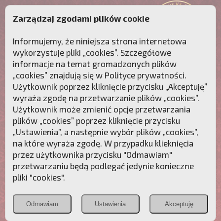
Zarządzaj zgodami plików cookie
Informujemy, że niniejsza strona internetowa
wykorzystuje pliki „cookies”. Szczegółowe
informacje na temat gromadzonych plików
„cookies” znajdują się w
Polityce prywatności
.
Użytkownik poprzez kliknięcie przycisku „Akceptuję”
wyraża zgodę na przetwarzanie plików „cookies”.
Użytkownik może zmienić opcje przetwarzania
plików „cookies” poprzez kliknięcie przycisku
„Ustawienia”, a następnie wybór plików „cookies”,
na które wyraża zgodę. W przypadku klieknięcia
Przebudźmy sumienia Polaków!
przez użytkownika przycisku "Odmawiam"
przetwarzaniu będą podlegać jedynie konieczne
Polonia
Przymierze
PCh24.pl
pliki "cookies".
Christiana
z Maryją
Odmawiam
Ustawienia
Akceptuję
POZNAJ APOSTOLAT FATIMY
WESPRZYJ
NAS