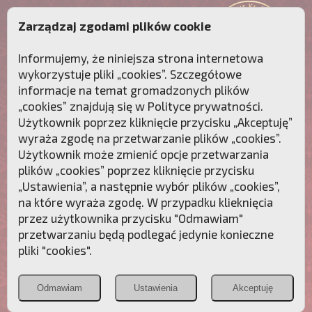
Zarządzaj zgodami plików cookie
Informujemy, że niniejsza strona internetowa
wykorzystuje pliki „cookies”. Szczegółowe
informacje na temat gromadzonych plików
„cookies” znajdują się w
Polityce prywatności
.
Użytkownik poprzez kliknięcie przycisku „Akceptuję”
wyraża zgodę na przetwarzanie plików „cookies”.
Użytkownik może zmienić opcje przetwarzania
plików „cookies” poprzez kliknięcie przycisku
„Ustawienia”, a następnie wybór plików „cookies”,
na które wyraża zgodę. W przypadku klieknięcia
Przebudźmy sumienia Polaków!
przez użytkownika przycisku "Odmawiam"
przetwarzaniu będą podlegać jedynie konieczne
Polonia
Przymierze
PCh24.pl
pliki "cookies".
Christiana
z Maryją
Odmawiam
Ustawienia
Akceptuję
POZNAJ APOSTOLAT FATIMY
WESPRZYJ
NAS