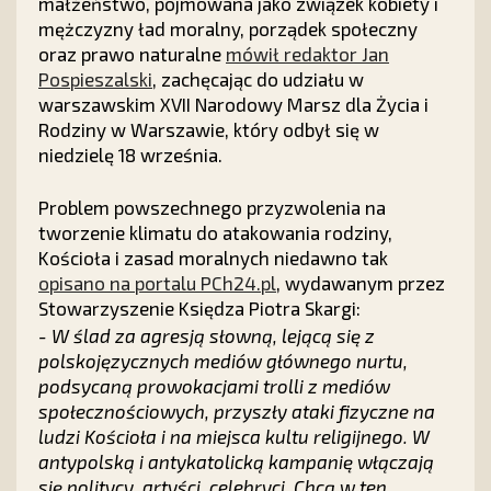
małżeństwo, pojmowana jako związek kobiety i
mężczyzny ład moralny, porządek społeczny
oraz prawo naturalne
mówił redaktor Jan
Pospieszalski
, zachęcając do udziału w
warszawskim XVII Narodowy Marsz dla Życia i
Rodziny w Warszawie, który odbył się w
niedzielę 18 września.
Problem powszechnego przyzwolenia na
tworzenie klimatu do atakowania rodziny,
Kościoła i zasad moralnych niedawno tak
opisano na portalu PCh24.pl
, wydawanym przez
Stowarzyszenie Księdza Piotra Skargi:
- W ślad za agresją słowną, lejącą się z
polskojęzycznych mediów głównego nurtu,
podsycaną prowokacjami trolli z mediów
społecznościowych, przyszły ataki fizyczne na
ludzi Kościoła i na miejsca kultu religijnego. W
antypolską i antykatolicką kampanię włączają
się politycy, artyści, celebryci. Chcą w ten