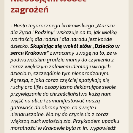
zagrożeń
-
Hasło tegorocznego krakowskiego „Marszu
dla Życia i Rodziny” wskazuje na to, jak wielką
wartością dla rodzin i dla narodu jest każde
dziecko.
Skupiając się wokół
słów „Dziecko w
sercu Krakowa”
zwracamy uwagę na to, że w
podwawelskim grodzie mamy do czynienia z
coraz większym zalewem ideologii wrogich
dzieciom, szczególnie tym nienarodzonym.
Agresja, z jaką coraz częściej spotykają się
ruchy pro life i osoby jasno deklarujące swoje
przywiązanie do chrześcijaństwa każą nam
wyjść na ulice i zamanifestować naszą
gotowość do obrony tego, co święte i
nienaruszalne. Mamy do czynienia z coraz
większą zuchwałością zła. Przykładem upadku
moralności w Krakowie była m.in. wypowiedź