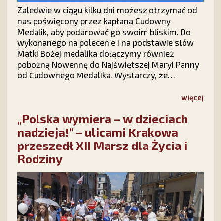
Zaledwie w ciągu kilku dni możesz otrzymać od
nas poświęcony przez kapłana Cudowny
Medalik, aby podarować go swoim bliskim. Do
wykonanego na polecenie i na podstawie słów
Matki Bożej medalika dołączymy również
pobożną Nowennę do Najświętszej Maryi Panny
od Cudownego Medalika. Wystarczy, że
wypełnisz krótki formularz na stronie kampanii
Stowarzyszenia Ks. Piotra Skargi „Dar Maryi”
więcej
https://darmaryi.pl/ lub zadzwonisz do nas pod
„Polska wymiera – w dzieciach
numer 12 423 44 23, a Medalik i Nowenna będą
Twoje!
nadzieja!” – ulicami Krakowa
przeszedł XII Marsz dla Życia i
Rodziny