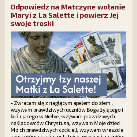
Odpowiedz na Matczyne wołanie
miesięcy 2026 roku.
Maryi z La Salette i powierz Jej
swoje troski
- Zwracam się z naglącym apelem do ziemi,
wzywam prawdziwych uczniów Boga żyjącego i
królującego w Niebie, wzywam prawdziwych
naśladowców Chrystusa, wzywam Moje dzieci,
Moich prawdziwych czcicieli, wzywam wreszcie
apostołów czasów ostatnich, wiernych uczniów