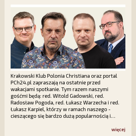
Krakowski Klub Polonia Christiana oraz portal
PCh24.pl zapraszają na ostatnie przed
wakacjami spotkanie. Tym razem naszymi
gośćmi będą: red. Witold Gadowski, red.
Radosław Pogoda, red. Łukasz Warzecha i red.
Łukasz Karpiel, którzy w ramach naszego -
cieszącego się bardzo dużą popularnością i
zainteresowaniem w całej Polsce - cyklu "Prawy
Prosty PLUS" z udziałem publiczności dokonają
więcej
politycznego podsumowania pierwszych sześciu