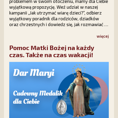
problemem w swoim otoczeniu, mamy dla Ciebie
wyjątkową propozycję. Weź udział w naszej
kampanii „Jak utrzymać wiarę dzieci?”, odbierz
wyjątkowy poradnik dla rodziców, dziadków
oraz chrzestnych i dowiedz się, jak rozmawiać z
dziećmi o wierze, modlić się o ich nawrócenie i
nie tracić nadziei na ich powrót do Chrystusa.
więcej
Pomoc Matki Bożej na każdy
czas. Także na czas wakacji!