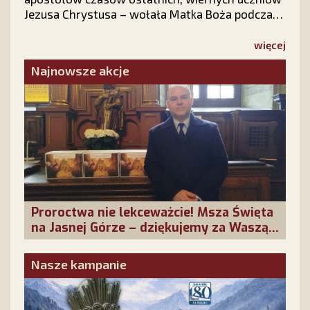
Jezusa Chrystusa – wołała Matka Boża podczas
objawień we francuskim La Salette.
Odpowiedzmy na Jej słowa. Nie pozostańmy
więcej
obojętni!
Najnowsze akcje
Proroctwa nie lekceważcie! Msza Święta
na Jasnej Górze – dziękujemy za Waszą
obecność!
Nasze kampanie