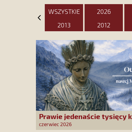
WSZYSTKIE
2026
2013
2012
Prawie jedenaście tysięcy k
Stowarzyszenia złożonych 
czerwiec 2026