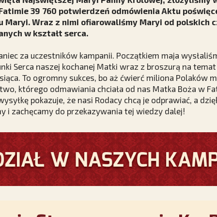
Fatimie 39 760 potwierdzeń odmówienia Aktu poświęce
Maryi. Wraz z nimi ofiarowaliśmy Maryi od polskich cz
anych w kształt serca.
niec za uczestników kampanii. Początkiem maja wysłaliś
unki Serca naszej kochanej Matki wraz z broszurą na tem
siąca. To ogromny sukces, bo aż ćwierć miliona Polaków 
wo, którego odmawiania chciała od nas Matka Boża w Fati
ysyłkę pokazuje, że nasi Rodacy chcą je odprawiać, a dzię
y i zachęcamy do przekazywania tej wiedzy dalej!