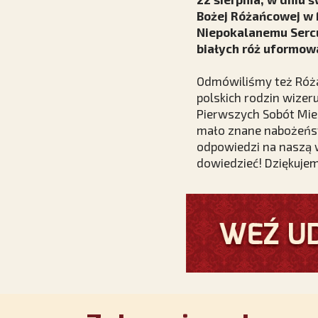
Bożej Różańcowej w 
Niepokalanemu Sercu 
białych róż uformow
Odmówiliśmy też Róża
polskich rodzin wizer
Pierwszych Sobót Mie
mało znane nabożeńst
odpowiedzi na naszą w
dowiedzieć! Dziękujem