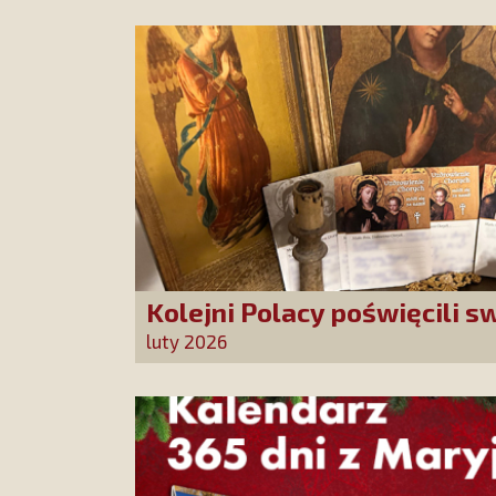
Kolejni Polacy poświęcili 
Bożej Uzdrowienie Chorych
luty 2026