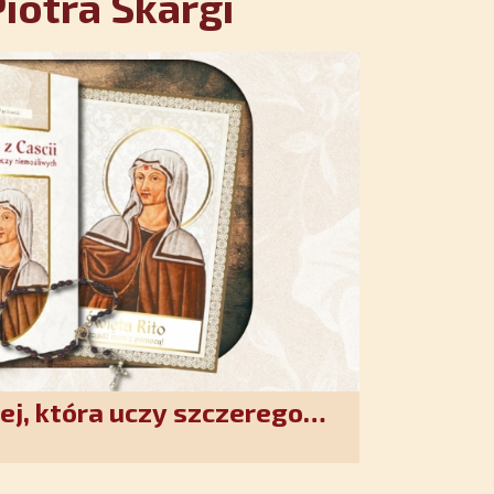
iotra Skargi
ej, która uczy szczerego
. Duchowe wzmocnienie i
w XXI wieku