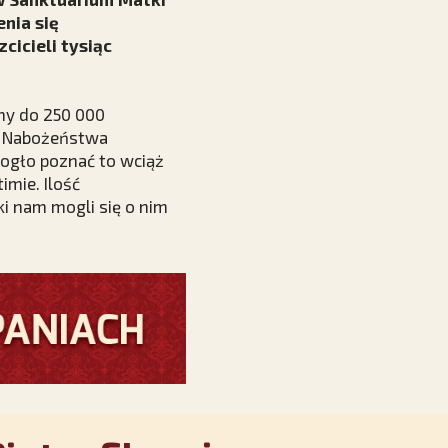
nia się
cicieli tysiąc
my do 250 000
at Nabożeństwa
mogło poznać to wciąż
mie. Ilość
ki nam mogli się o nim