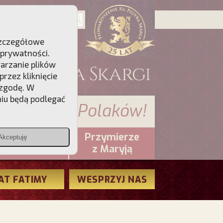
 Szczegółowe
 prywatności
.
warzanie plików
rzez kliknięcie
 zgodę. W
niu będą podlegać
 sumienia Polaków!
Przymierze
Akceptuję
PCh24.pl
z Maryją
AT FATIMY
WESPRZYJ NAS