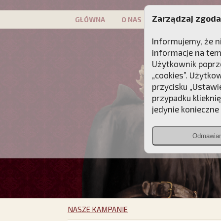
Zarządzaj zgoda
GŁÓWNA
O NAS
PATRON
KAMP
Informujemy, że n
informacje na tem
Użytkownik poprze
„cookies”. Użytko
przycisku „Ustawi
przypadku kliekni
jedynie konieczne p
Odmawia
NASZE KAMPANIE