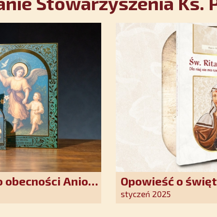
nie Stowarzyszenia Ks. P
 obecności Anioła
Opowieść o święt
oddania się Bogu
styczeń 2025
światło nadziei 