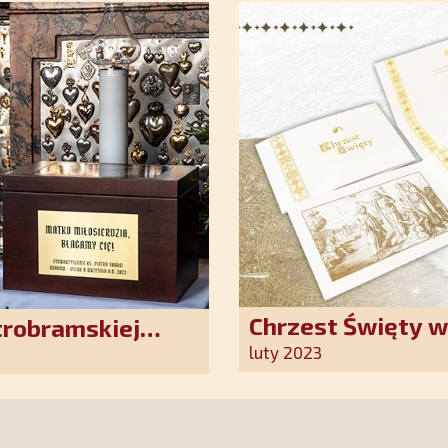
Chrzest Święty 
trobramskiej
Kościoła. Nasz p
luty 2023
ten wyjątkowy d