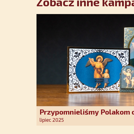
Zobacz inne kampa
Przypomnieliśmy Polakom o
Stróża!
lipiec 2025