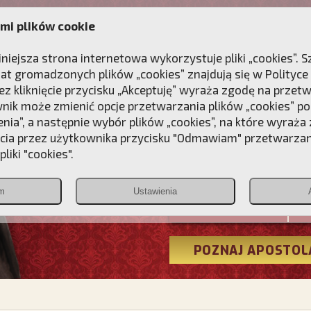
mi plików cookie
ANIE
DLA DUSZY
NAGRODA
KONTAKT
iniejsza strona internetowa wykorzystuje pliki „cookies”.
at gromadzonych plików „cookies” znajdują się w
Polityce
z kliknięcie przycisku „Akceptuję” wyraża zgodę na przet
wnik może zmienić opcje przetwarzania plików „cookies” pop
enia”, a następnie wybór plików „cookies”, na które wyraża
ęcia przez użytkownika przycisku "Odmawiam" przetwarza
Przebudźmy
liki "cookies".
Polonia
m
Ustawienia
Christiana
POZNAJ APOSTOL