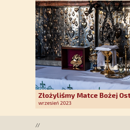
Złożyliśmy Matce Bożej Os
pozłacane wotum
wrzesień 2023
//