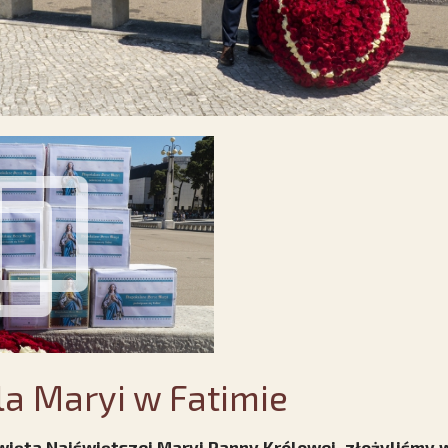
la Maryi w Fatimie
święta Najświętszej Maryi Panny Królowej, złożyliśmy