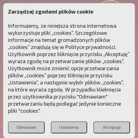
Zarządzaj zgodami plików cookie
Informujemy, że niniejsza strona internetowa
wykorzystuje pliki „cookies”. Szczegółowe
informacje na temat gromadzonych plików
„cookies” znajdują się w
Polityce prywatności
.
Użytkownik poprzez kliknięcie przycisku „Akceptuję”
wyraża zgodę na przetwarzanie plików „cookies”.
Użytkownik może zmienić opcje przetwarzania
plików „cookies” poprzez kliknięcie przycisku
„Ustawienia”, a następnie wybór plików „cookies”,
na które wyraża zgodę. W przypadku klieknięcia
Przebudźmy sumienia Polaków!
przez użytkownika przycisku "Odmawiam"
przetwarzaniu będą podlegać jedynie konieczne
Polonia
Przymierze
PCh24.pl
pliki "cookies".
Christiana
z Maryją
Odmawiam
Ustawienia
Akceptuję
POZNAJ APOSTOLAT FATIMY
WESPRZYJ
NAS