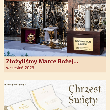
Złożyliśmy Matce Bożej
Ostrobramskiej pozłacane wotum
wrzesień 2023