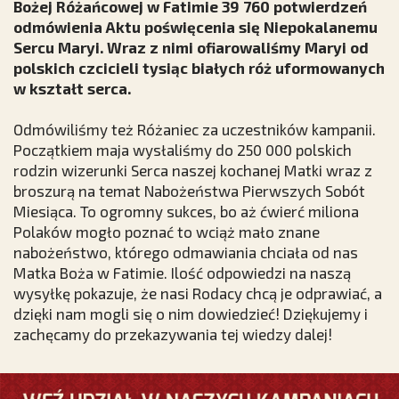
Bożej Różańcowej w Fatimie 39 760 potwierdzeń
odmówienia Aktu poświęcenia się Niepokalanemu
Sercu Maryi. Wraz z nimi ofiarowaliśmy Maryi od
polskich czcicieli tysiąc białych róż uformowanych
w kształt serca.
Odmówiliśmy też Różaniec za uczestników kampanii.
Początkiem maja wysłaliśmy do 250 000 polskich
rodzin wizerunki Serca naszej kochanej Matki wraz z
broszurą na temat Nabożeństwa Pierwszych Sobót
Miesiąca. To ogromny sukces, bo aż ćwierć miliona
Polaków mogło poznać to wciąż mało znane
nabożeństwo, którego odmawiania chciała od nas
Matka Boża w Fatimie. Ilość odpowiedzi na naszą
wysyłkę pokazuje, że nasi Rodacy chcą je odprawiać, a
dzięki nam mogli się o nim dowiedzieć! Dziękujemy i
zachęcamy do przekazywania tej wiedzy dalej!