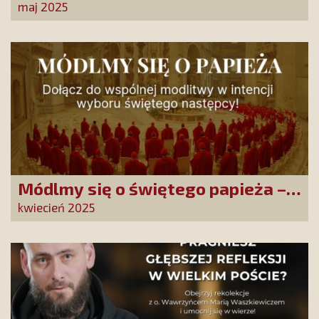
jutra
maj 2025
Módlmy się o świętego papieża –
inicjatywa modlitewna SKCh im. Ks.
kwiecień 2025
Piotra Skargi