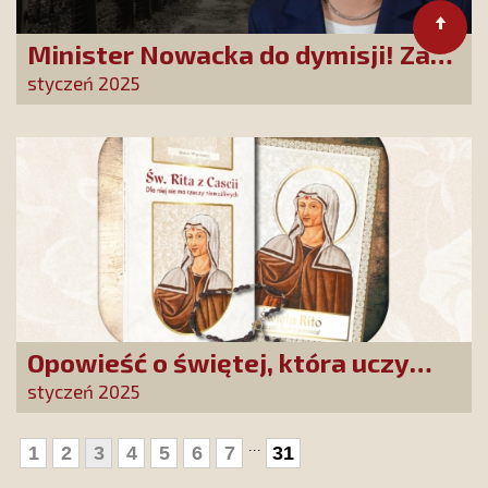
Minister Nowacka do dymisji! Za
słowa o „polskich nazistach” trzeba
styczeń 2025
ponieść konsekwencję
Opowieść o świętej, która uczy
szczerego oddania się Bogu.
styczeń 2025
Duchowe wzmocnienie i światło
nadziei w XXI wieku
...
1
2
3
4
5
6
7
31