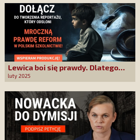
Lewica boi się prawdy. Dlatego
chcemy prawdziwych informacji
luty 2025