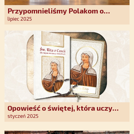
Przypomnieliśmy Polakom o
obecności Anioła Stróża!
lipiec 2025
Opowieść o świętej, która uczy
szczerego oddania się Bogu.
styczeń 2025
Duchowe wzmocnienie i światło
nadziei w XXI wieku