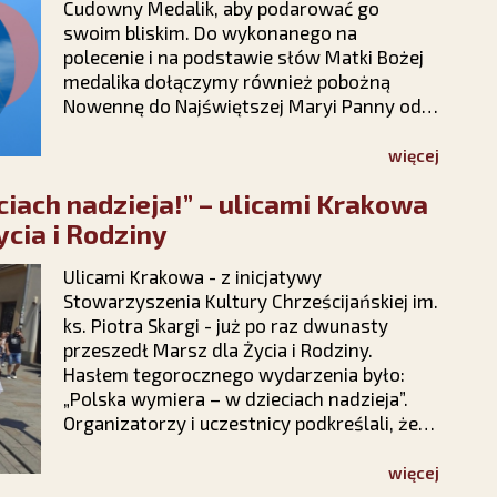
Cudowny Medalik, aby podarować go
swoim bliskim. Do wykonanego na
polecenie i na podstawie słów Matki Bożej
medalika dołączymy również pobożną
Nowennę do Najświętszej Maryi Panny od
Cudownego Medalika. Wystarczy, że
wypełnisz krótki formularz na stronie
więcej
kampanii Stowarzyszenia Ks. Piotra Skargi
ciach nadzieja!” – ulicami Krakowa
„Dar Maryi” https://darmaryi.pl/ lub
zadzwonisz do nas pod numer 12 423 44
ycia i Rodziny
23, a Medalik i Nowenna będą Twoje!
Ulicami Krakowa - z inicjatywy
Stowarzyszenia Kultury Chrześcijańskiej im.
ks. Piotra Skargi - już po raz dwunasty
przeszedł Marsz dla Życia i Rodziny.
Hasłem tegorocznego wydarzenia było:
„Polska wymiera – w dzieciach nadzieja”.
Organizatorzy i uczestnicy podkreślali, że
spotykają się w okolicznościach
intensywnego ataku politycznego na
więcej
instytucję rodziny, ale radosna atmosfera