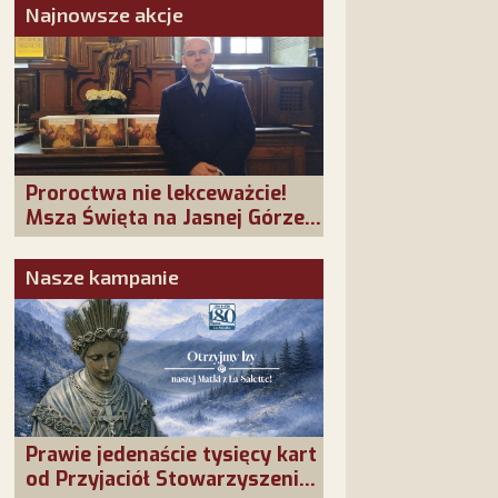
Najnowsze akcje
Proroctwa nie lekceważcie!
Msza Święta na Jasnej Górze –
dziękujemy za Waszą
obecność!
Nasze kampanie
Prawie jedenaście tysięcy kart
od Przyjaciół Stowarzyszenia