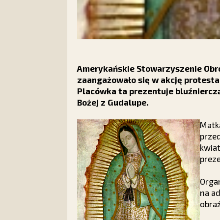
Amerykańskie Stowarzyszenie Obron
zaangażowało się w akcję protesta
Placówka ta prezentuje bluźnierc
Bożej z Gudalupe.
Matka
przed
kwiat
prez
Orga
na ad
obraź