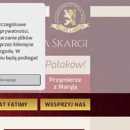
 Szczegółowe
 prywatności
.
warzanie plików
rzez kliknięcie
 zgodę. W
niu będą podlegać
 sumienia Polaków!
Przymierze
Akceptuję
PCh24.pl
z Maryją
AT FATIMY
WESPRZYJ NAS