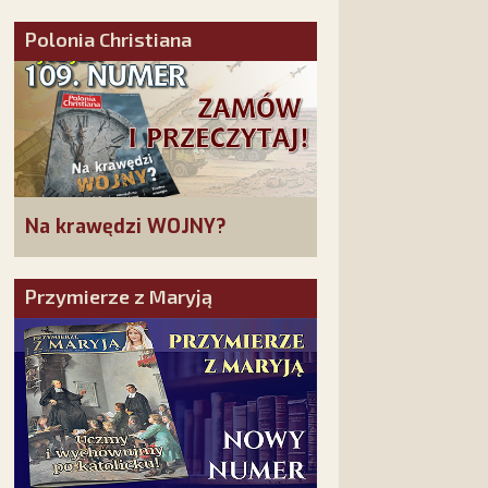
złożonych w La Salette!
Polonia Christiana
Na krawędzi WOJNY?
Przymierze z Maryją