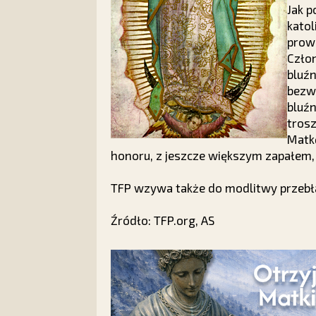
Jak p
katol
prow
Człon
bluźn
bezw
bluź
trosz
Matkę
honoru, z jeszcze większym zapałem, 
TFP wzywa także do modlitwy przebła
Źródło: TFP.org, AS