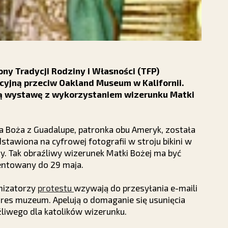
y Tradycji Rodziny i Własności (TFP)
cyjną przeciw Oakland Museum w Kalifornii.
zą wystawę z wykorzystaniem wizerunku Matki
 Boża z Guadalupe, patronka obu Ameryk, została
stawiona na cyfrowej fotografii w stroju bikini w
y. Tak obraźliwy wizerunek Matki Bożej ma być
entowany do 29 maja.
nizatorzy
protestu
wzywają do przesyłania e-maili
res muzeum. Apelują o domaganie się usunięcia
liwego dla katolików wizerunku.