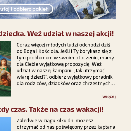
ziecka. Weź udział w naszej akcji!
Coraz więcej młodych ludzi odchodzi dziś
od Boga i Kościoła. Jeśli i Ty borykasz się z
tym problemem w swoim otoczeniu, mamy
dla Ciebie wyjątkową propozycję. Weź
udział w naszej kampanii „Jak utrzymać
wiarę dzieci?”, odbierz wyjątkowy poradnik
dla rodziców, dziadków oraz chrzestnych i
dowiedz się, jak rozmawiać z dziećmi o
wierze, modlić się o ich nawrócenie i nie
więcej
tracić nadziei na ich powrót do Chrystusa.
dy czas. Także na czas wakacji!
Zaledwie w ciągu kilku dni możesz
otrzymać od nas poświęcony przez kapłana