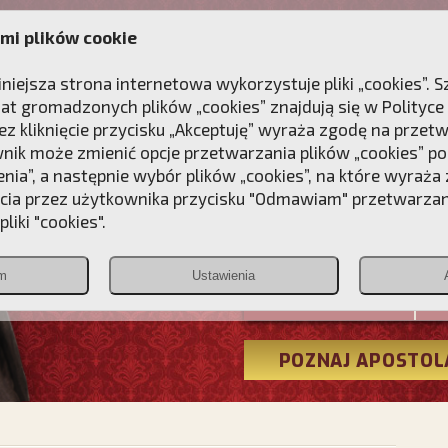
mi plików cookie
ANIE
DLA DUSZY
NAGRODA
KONTAKT
iniejsza strona internetowa wykorzystuje pliki „cookies”.
at gromadzonych plików „cookies” znajdują się w
Polityce
z kliknięcie przycisku „Akceptuję” wyraża zgodę na przet
wnik może zmienić opcje przetwarzania plików „cookies” pop
enia”, a następnie wybór plików „cookies”, na które wyraża
ęcia przez użytkownika przycisku "Odmawiam" przetwarza
Przebudźmy
liki "cookies".
Polonia
m
Ustawienia
Christiana
POZNAJ APOSTOL