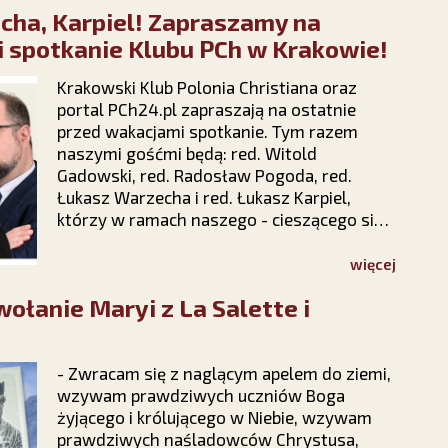
cha, Karpiel! Zapraszamy na
marszu podtrzymuje nadzieję, że polska
rodzina – Bogiem silna – pokona wszelkie
 spotkanie Klubu PCh w Krakowie!
przeciwności.
Krakowski Klub Polonia Christiana oraz
portal PCh24.pl zapraszają na ostatnie
przed wakacjami spotkanie. Tym razem
naszymi gośćmi będą: red. Witold
Gadowski, red. Radosław Pogoda, red.
Łukasz Warzecha i red. Łukasz Karpiel,
którzy w ramach naszego - cieszącego się
bardzo dużą popularnością i
zainteresowaniem w całej Polsce - cyklu
więcej
"Prawy Prosty PLUS" z udziałem
łanie Maryi z La Salette i
publiczności dokonają politycznego
podsumowania pierwszych sześciu
miesięcy 2026 roku.
- Zwracam się z naglącym apelem do ziemi,
wzywam prawdziwych uczniów Boga
żyjącego i królującego w Niebie, wzywam
prawdziwych naśladowców Chrystusa,