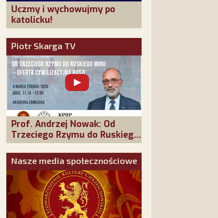
Uczmy i wychowujmy po
katolicku!
Piotr Skarga TV
Prof. Andrzej Nowak: Od
Trzeciego Rzymu do Ruskiego
Miru - oferta cywilizacyjna
Rosji
Nasze media społecznościowe