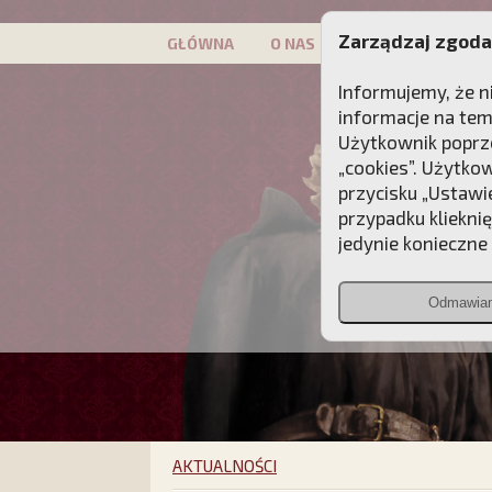
Zarządzaj zgoda
GŁÓWNA
O NAS
PATRON
KAMP
Informujemy, że n
informacje na tem
Użytkownik poprze
„cookies”. Użytko
przycisku „Ustawi
przypadku kliekni
jedynie konieczne p
Odmawia
AKTUALNOŚCI