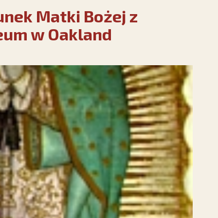
unek Matki Bożej z
eum w Oakland