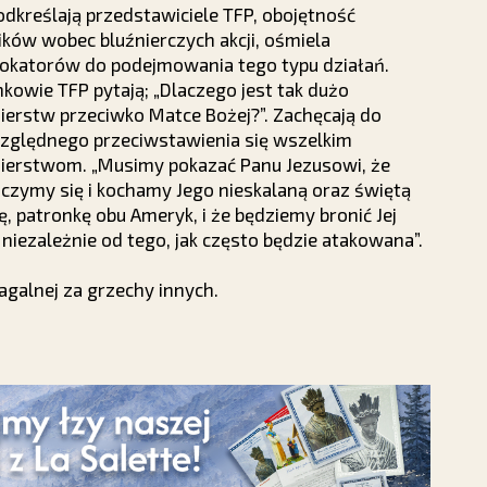
odkreślają przedstawiciele TFP, obojętność
ików wobec bluźnierczych akcji, ośmiela
okatorów do podejmowania tego typu działań.
kowie TFP pytają; „Dlaczego jest tak dużo
ierstw przeciwko Matce Bożej?”. Zachęcają do
zględnego przeciwstawienia się wszelkim
nierstwom. „Musimy pokazać Panu Jezusowi, że
czymy się i kochamy Jego nieskalaną oraz świętą
, patronkę obu Ameryk, i że będziemy bronić Jej
niezależnie od tego, jak często będzie atakowana”.
galnej za grzechy innych.