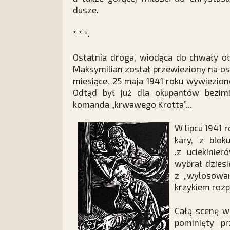
dusze.
* * *.
Ostatnia droga, wiodąca do chwały ołt
Maksymilian został przewieziony na os
miesiące. 25 maja 1941 roku wywiezio
Odtąd był już dla okupantów bezi
komanda „krwawego Krotta”...
W lipcu 1941 
kary, z blok
.z uciekinie
wybrał dziesi
z „wylosowan
krzykiem rozp
Całą scenę wi
pominięty pr