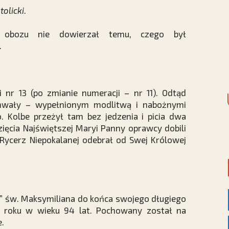
tolicki
.
k obozu nie dowierzał temu, czego był
.
i nr 13 (po zmianie numeracji – nr 11). Odtąd
 chwały – wypełnionym modlitwą i nabożnymi
. Kolbe przeżył tam bez jedzenia i picia dwa
ięcia Najświętszej Maryi Panny oprawcy dobili
 Rycerz Niepokalanej odebrał od Swej Królowej
m” św. Maksymiliana do końca swojego długiego
5 roku w wieku 94 lat. Pochowany został na
.