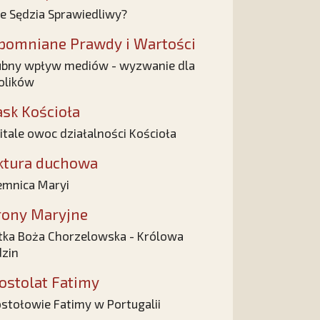
ie Sędzia Sprawiedliwy?
pomniane Prawdy i Wartości
bny wpływ mediów - wyzwanie dla
olików
ask Kościoła
itale owoc działalności Kościoła
ktura duchowa
emnica Maryi
rony Maryjne
ka Boża Chorzelowska - Królowa
zin
ostolat Fatimy
stołowie Fatimy w Portugalii