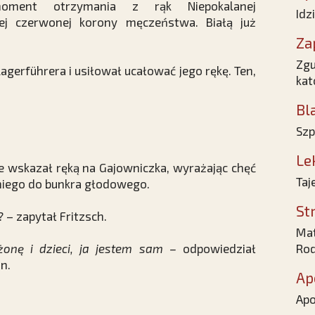
oment otrzymania z rąk Niepokalanej
Idz
ej czerwonej korony męczeństwa. Białą już
Za
Zgu
lagerführera i usiłował ucałować jego rękę. Ten,
kat
Bl
Szp
Le
be wskazał ręką na Gajowniczka, wyrażając chęć
Taj
 niego do bunkra głodowego.
St
? – zapytał Fritzsch.
Mat
onę i dzieci, ja jestem sam –
odpowiedział
Rod
n.
Ap
Apo