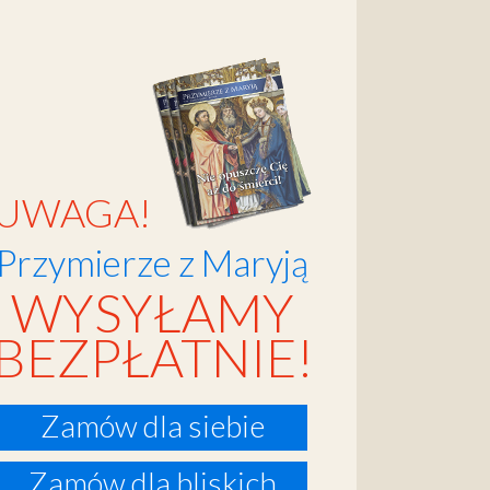
UWAGA!
Przymierze z Maryją
WYSYŁAMY
BEZPŁATNIE!
Zamów dla siebie
Zamów dla bliskich