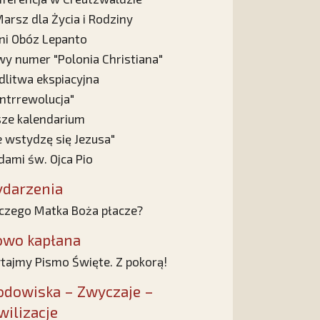
Marsz dla Życia i Rodziny
ni Obóz Lepanto
y numer "Polonia Christiana"
litwa ekspiacyjna
ntrrewolucja"
ze kalendarium
e wstydzę się Jezusa"
dami św. Ojca Pio
darzenia
czego Matka Boża płacze?
owo kapłana
tajmy Pismo Święte. Z pokorą!
odowiska – Zwyczaje –
wilizacje