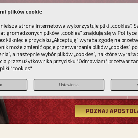
mi plików cookie
ANIE
DLA DUSZY
NAGRODA
KONTAKT
iniejsza strona internetowa wykorzystuje pliki „cookies”.
at gromadzonych plików „cookies” znajdują się w
Polityce
z kliknięcie przycisku „Akceptuję” wyraża zgodę na przet
wnik może zmienić opcje przetwarzania plików „cookies” pop
enia”, a następnie wybór plików „cookies”, na które wyraża
ęcia przez użytkownika przycisku "Odmawiam" przetwarza
Przebudźmy
liki "cookies".
Polonia
m
Ustawienia
Christiana
POZNAJ APOSTOL