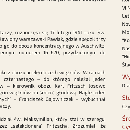
VI 
Let
Now
Mod
arzy, rozpoczęła się 17 lutego 1941 roku. Św.
ławiony warszawski Pawiak, gdzie spędził trzy
"Ko
no go do obozu koncentracyjnego w Auschwitz.
Nas
miennym numerem 16 670, przydzielonym do
"Ni
Śla
roku z obozu uciekło trzech więźniów. W ramach
Wy
u czternastego – do którego należał jeden
Dla
rów – kierownik obozu Karl Fritzsch losowo
ęciu więźniów na śmierć głodową. Nagle jeden
Sł
ych” – Franciszek Gajowniczek – wybuchnął
aczy.
Czy
Śr
dział św. Maksymilian, który stał w szeregu,
zez „selekcjonera” Fritzscha. Zrozumiał, że
Cy