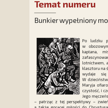
Temat numeru
Bunkier wypełniony mo
Po ludzku p
w obozowym
kapłana, mi
zafascynowan
lotnictwem, 
klasztoru na 
wydaje się
W dzieciństw
Maryja ofiar
czystość, i c
Jego męczeńs
– patrząc z tej perspektywy – zwie
a także gorącej miłości do Chrystusa