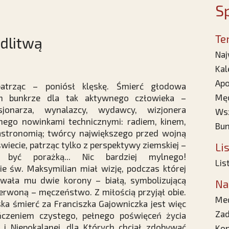
Sp
Te
dlitwą
Naj
Kal
Apo
atrząc – poniósł klęskę. Śmierć głodowa
Męc
 bunkrze dla tak aktywnego człowieka –
sjonarza, wynalazcy, wydawcy, wizjonera
Wsz
ego nowinkami technicznymi: radiem, kinem,
Bun
astronomią; twórcy największego przed wojną
świecie, patrząc tylko z perspektywy ziemskiej –
Li
 być porażką... Nic bardziej mylnego!
Lis
ie św. Maksymilian miał wizję, podczas której
owała mu dwie korony – białą, symbolizującą
Na
zerwoną – męczeństwo. Z miłością przyjął obie.
Med
ka śmierć za Franciszka Gajowniczka jest więc
Zad
ńczeniem czystego, pełnego poświęceń życia
 i Niepokalanej, dla Których chciał zdobywać
Kon