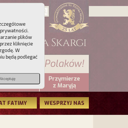
 Szczegółowe
 prywatności
.
warzanie plików
rzez kliknięcie
 zgodę. W
niu będą podlegać
 sumienia Polaków!
Przymierze
Akceptuję
PCh24.pl
z Maryją
AT FATIMY
WESPRZYJ NAS