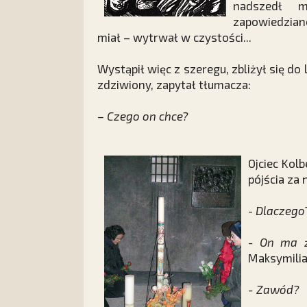
nadszedł m
zapowiedzian
miał – wytrwał w czystości...
Wystąpił więc z szeregu, zbliżył się do 
zdziwiony, zapytał tłumacza:
– Czego on chce?
Ojciec Kol
pójścia za
-
Dlaczego
- On ma ż
Maksymilia
- Zawód?