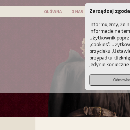
Zarządzaj zgoda
GŁÓWNA
O NAS
PATRON
KAMP
Informujemy, że n
informacje na tem
Użytkownik poprze
„cookies”. Użytko
przycisku „Ustawi
przypadku kliekni
jedynie konieczne p
Odmawia