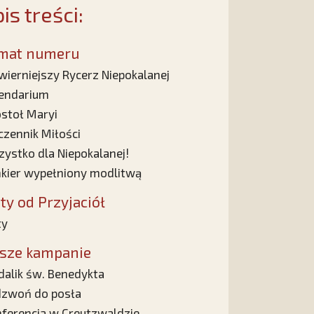
is treści:
mat numeru
wierniejszy Rycerz Niepokalanej
endarium
stoł Maryi
zennik Miłości
ystko dla Niepokalanej!
kier wypełniony modlitwą
sty od Przyjaciół
ty
sze kampanie
alik św. Benedykta
zwoń do posła
ferencja w Creutzwaldzie