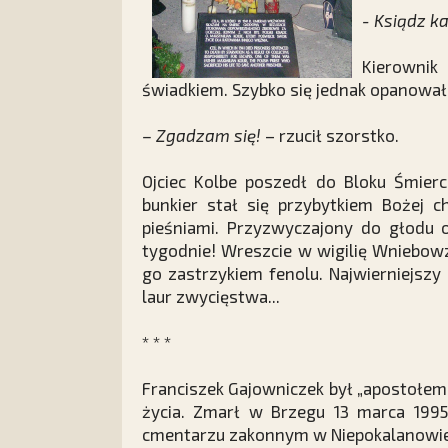
- Ksiądz ka
Kierowni
świadkiem. Szybko się jednak opanował
– Zgadzam się!
– rzucił szorstko.
Ojciec Kolbe poszedł do Bloku Śmierc
bunkier stał się przybytkiem Bożej
pieśniami. Przyzwyczajony do głodu o
tygodnie! Wreszcie w wigilię Wniebowz
go zastrzykiem fenolu. Najwierniejszy
laur zwycięstwa...
* * *
Franciszek Gajowniczek był „apostołe
życia. Zmarł w Brzegu 13 marca 199
cmentarzu zakonnym w Niepokalanowie