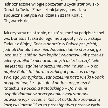
jednoznacznie wrogie poczętemu życiu stanowisko
Donalda Tuska. Z naszej inicjatywy powstała
społeczna petycja ws. działań szefa Koalicji
Obywatelskiej.
Jak czytamy na stronie, na której można podpisać apel
ws. Donalda Tuska do jego metropolity - Arcybiskupa
Tadeusz Wojdy:
Spór o aborcję w Polsce przycichł,
jednak Donald Tusk nieodpowiedzialnie stara się go
wzbudzić i zbić na tym kapitał wyborczy. Jak przecież
wiemy zabijanie nienarodzonych dzieci szczęśliwie
nie jest już legalne w ojczyźnie Jana Pawła II – o co
papież Polak tak bardzo zabiegał podczas całego
swojego pontyfikatu. Jednocześnie nasz wielki Rodak
przypominał, że – jak głosi podpisany przezeń
Katechizm Kościoła Katolickiego – „formalne
współdziałanie w przerywaniu ciąży stanowi
poważne wykroczenie. Kościół nakłada kanoniczną
karę ekskomuniki za to przestępstwo przeciw życiu