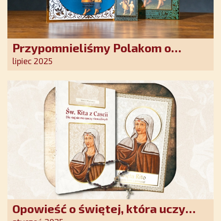
Przypomnieliśmy Polakom o
obecności Anioła Stróża!
lipiec 2025
Opowieść o świętej, która uczy