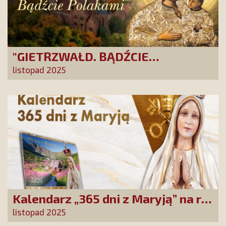
"GIETRZWAŁD. BĄDŹCIE
POLAKAMI". Wesprzyj produkcję
listopad 2025
nowego filmu PCh24 TV
Kalendarz „365 dni z Maryją” na rok
2026 już dostępny! Nowa edycja
listopad 2025