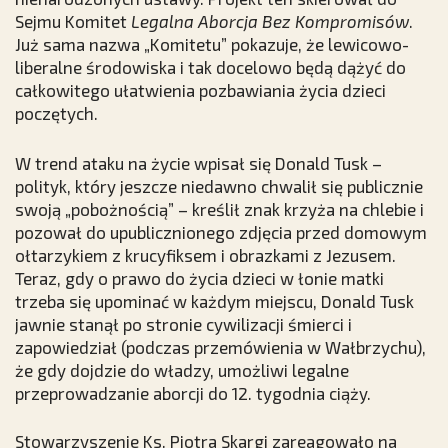
Sejmu Komitet
Legalna Aborcja Bez Kompromisów
.
Już sama nazwa „Komitetu” pokazuje, że lewicowo-
liberalne środowiska i tak docelowo będą dążyć do
całkowitego ułatwienia pozbawiania życia dzieci
poczętych.
W trend ataku na życie wpisał się Donald Tusk –
polityk, który jeszcze niedawno chwalił się publicznie
swoją „pobożnością” – kreślił znak krzyża na chlebie i
pozował do upublicznionego zdjęcia przed domowym
ołtarzykiem z krucyfiksem i obrazkami z Jezusem.
Teraz, gdy o prawo do życia dzieci w łonie matki
trzeba się upominać w każdym miejscu, Donald Tusk
jawnie stanął po stronie cywilizacji śmierci i
zapowiedział (podczas przemówienia w Wałbrzychu),
że gdy dojdzie do władzy, umożliwi legalne
przeprowadzanie aborcji do 12. tygodnia ciąży.
Stowarzyszenie Ks. Piotra Skargi zareagowało na