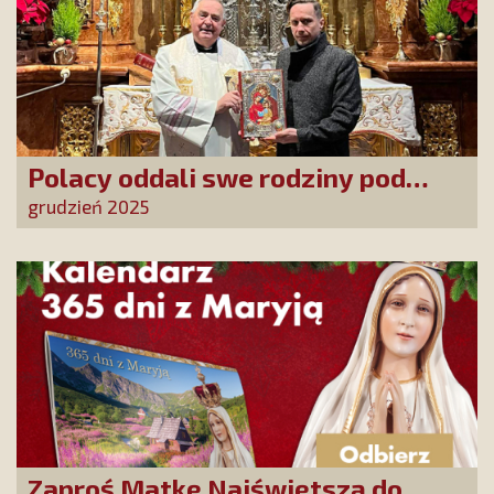
Polacy oddali swe rodziny pod
opiekę Najświętszej Rodziny!
grudzień 2025
Zaproś Matkę Najświętszą do