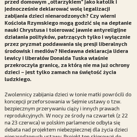
przed domowym „ołtarzykiem” jako katolik i
jednocześnie deklarować wolę legalizacji
zabijania dzieci nienarodzonych? Czy wierni
Kościoła Rzymskiego mogą godzić się na deptanie
nauki Chrystusa i tolerować jawnie antyreligijne
działania polityków, patrzących tylko i wyłącznie
przez pryzmat poddawania się presji liberalnych
środowisk i mediów? Niedawna deklaracja lidera
lewicy i liberałów Donalda Tuska właśnie
przekroczyła granicę, za którą nie ma już ochrony
dzieci – jest tylko zamach na świętość życia
ludzkiego.
Zwolennicy zabijania dzieci w łonie matki powrócili do
koncepcji przeforsowania w Sejmie ustawy o tzw.
bezpiecznym przerywaniu ciąży i innych prawach
reprodukcyjnych. W nocy ze środy na czwartek (z 22
na 23 czerwca) w polskim parlamencie odbyła się
debata nad projektem niebezpiecznej dla życia dzieci
nienarodzonych ustawy. Projekt ten skierował do