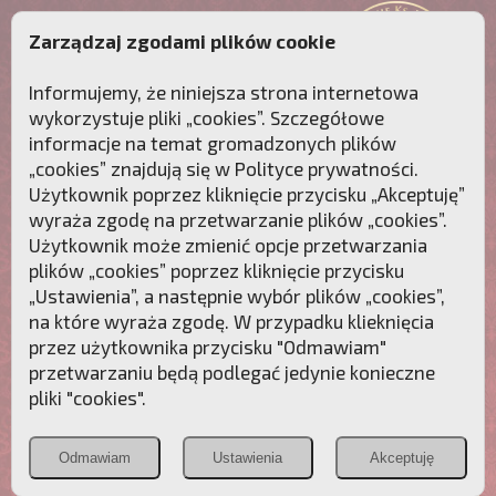
Zarządzaj zgodami plików cookie
Informujemy, że niniejsza strona internetowa
wykorzystuje pliki „cookies”. Szczegółowe
informacje na temat gromadzonych plików
„cookies” znajdują się w
Polityce prywatności
.
Użytkownik poprzez kliknięcie przycisku „Akceptuję”
wyraża zgodę na przetwarzanie plików „cookies”.
Użytkownik może zmienić opcje przetwarzania
plików „cookies” poprzez kliknięcie przycisku
„Ustawienia”, a następnie wybór plików „cookies”,
na które wyraża zgodę. W przypadku klieknięcia
Przebudźmy sumienia Polaków!
przez użytkownika przycisku "Odmawiam"
przetwarzaniu będą podlegać jedynie konieczne
Polonia
Przymierze
PCh24.pl
pliki "cookies".
Christiana
z Maryją
Odmawiam
Ustawienia
Akceptuję
POZNAJ APOSTOLAT FATIMY
WESPRZYJ
NAS