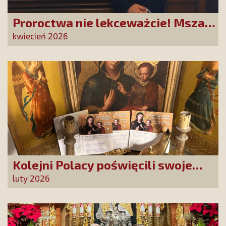
Proroctwa nie lekceważcie! Msza
Święta na Jasnej Górze –
kwiecień 2026
dziękujemy za Waszą obecność!
Kolejni Polacy poświęcili swoje
sprawy Matce Bożej Uzdrowienie
luty 2026
Chorych!