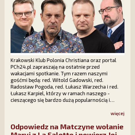
Krakowski Klub Polonia Christiana oraz portal
PCh24.pl zapraszają na ostatnie przed
wakacjami spotkanie. Tym razem naszymi
gośćmi będą: red. Witold Gadowski, red.
Radosław Pogoda, red. Łukasz Warzecha i red.
Łukasz Karpiel, którzy w ramach naszego -
cieszącego się bardzo dużą popularnością i
zainteresowaniem w całej Polsce - cyklu "Prawy
Prosty PLUS" z udziałem publiczności dokonają
więcej
politycznego podsumowania pierwszych sześciu
Odpowiedz na Matczyne wołanie
miesięcy 2026 roku.
Maryi z La Salette i powierz Jej