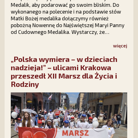
Medalik, aby podarować go swoim bliskim. Do
wykonanego na polecenie i na podstawie słów
Matki Bożej medalika dołączymy również
pobożną Nowennę do Najświętszej Maryi Panny
od Cudownego Medalika. Wystarczy, że
wypełnisz krótki formularz na stronie kampanii
Stowarzyszenia Ks. Piotra Skargi „Dar Maryi”
więcej
https://darmaryi.pl/ lub zadzwonisz do nas pod
„Polska wymiera – w dzieciach
numer 12 423 44 23, a Medalik i Nowenna będą
Twoje!
nadzieja!” – ulicami Krakowa
przeszedł XII Marsz dla Życia i
Rodziny