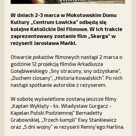
W dniach 2-3 marca w Mokotowskim Domu
Kultury „Centrum Łowicka” odbędą się
kolejne Katolickie Dni Filmowe. W ich trakcie
zaprezentowany zostanie film „Skarga” w
reżyserii Jarosława Mańki.
Otwarcie pokazów filmowych nastąpi 2 marca o
godzinie 12 projekcją filmów Arkadiusza
Gołębiweskiego „Sny stracony, sny odzyskane”,
„Duchem ciosany”, „Historia Kowalskich”. Po nich
nastąpi spotkanie autorskie z reżyserem.
W sobotę wyświetlone zostaną jeszcze filmy
„Kapłan Wyklęty - ks. Władysław Gurgacz -
Kapelan Polski Podziemnej” Bernadetty
Grabowskiej, „Trzech kumpli” Ewy Stankiewicz
oraz „5 dni wojny” w reżyserii Renny’ego Harlina.