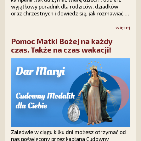
wyjątkowy poradnik dla rodziców, dziadków
oraz chrzestnych i dowiedz się, jak rozmawiać z
dziećmi o wierze, modlić się o ich nawrócenie i
nie tracić nadziei na ich powrót do Chrystusa.
więcej
Pomoc Matki Bożej na każdy
czas. Także na czas wakacji!
Zaledwie w ciągu kilku dni możesz otrzymać od
nas poświęcony przez kapłana Cudowny