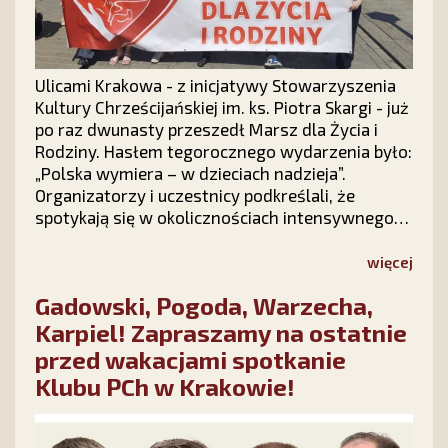
Ulicami Krakowa - z inicjatywy Stowarzyszenia
Kultury Chrześcijańskiej im. ks. Piotra Skargi - już
po raz dwunasty przeszedł Marsz dla Życia i
Rodziny. Hasłem tegorocznego wydarzenia było:
„Polska wymiera – w dzieciach nadzieja”.
Organizatorzy i uczestnicy podkreślali, że
spotykają się w okolicznościach intensywnego
ataku politycznego na instytucję rodziny, ale
radosna atmosfera marszu podtrzymuje
więcej
nadzieję, że polska rodzina – Bogiem silna –
Gadowski, Pogoda, Warzecha,
pokona wszelkie przeciwności.
Karpiel! Zapraszamy na ostatnie
przed wakacjami spotkanie
Klubu PCh w Krakowie!