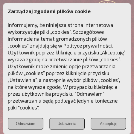
Zarządzaj zgodami plików cookie
Informujemy, że niniejsza strona internetowa
wykorzystuje pliki „cookies”. Szczegółowe
informacje na temat gromadzonych plików
„cookies” znajdują się w
Polityce prywatności
.
Użytkownik poprzez kliknięcie przycisku „Akceptuję”
wyraża zgodę na przetwarzanie plików „cookies”.
Użytkownik może zmienić opcje przetwarzania
plików „cookies” poprzez kliknięcie przycisku
„Ustawienia”, a następnie wybór plików „cookies”,
na które wyraża zgodę. W przypadku klieknięcia
Przebudźmy sumienia Polaków!
przez użytkownika przycisku "Odmawiam"
przetwarzaniu będą podlegać jedynie konieczne
Polonia
Przymierze
PCh24.pl
pliki "cookies".
Christiana
z Maryją
Odmawiam
Ustawienia
Akceptuję
POZNAJ APOSTOLAT FATIMY
WESPRZYJ
NAS