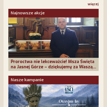
Odpowiedzmy na Jej słowa. Nie pozostańmy
więcej
obojętni!
Najnowsze akcje
Proroctwa nie lekceważcie! Msza Święta
na Jasnej Górze – dziękujemy za Waszą
obecność!
Nasze kampanie