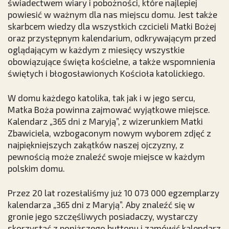
świadectwem wiary i pobożności, które najlepiej
powiesić w ważnym dla nas miejscu domu. Jest także
skarbcem wiedzy dla wszystkich czcicieli Matki Bożej
oraz przystępnym kalendarium, odkrywającym przed
oglądającym w każdym z miesięcy wszystkie
obowiązujące święta kościelne, a także wspomnienia
świętych i błogosławionych Kościoła katolickiego.
W domu każdego katolika, tak jak i w jego sercu,
Matka Boża powinna zajmować wyjątkowe miejsce.
Kalendarz „365 dni z Maryją”, z wizerunkiem Matki
Zbawiciela, wzbogaconym nowym wyborem zdjęć z
najpiękniejszych zakątków naszej ojczyzny, z
pewnością może znaleźć swoje miejsce w każdym
polskim domu.
Przez 20 lat rozesłaliśmy już 10 073 000 egzemplarzy
kalendarza „365 dni z Maryją”. Aby znaleźć się w
gronie jego szczęśliwych posiadaczy, wystarczy
skorzystać z poniższego buttonu i zamówić kalendarz