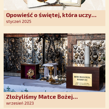
Opowieść o świętej, która uczy
szczerego oddania się Bogu.
styczeń 2025
Duchowe wzmocnienie i światło
nadziei w XXI wieku
Złożyliśmy Matce Bożej
Ostrobramskiej pozłacane wotum
wrzesień 2023