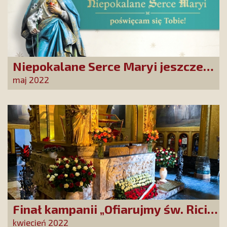
Niepokalane Serce Maryi jeszcze
bardziej obecne w polskich,
maj 2022
katolickich domach
Finał kampanii „Ofiarujmy św. Ricie
12 000 róż!”
kwiecień 2022