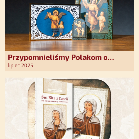
Przypomnieliśmy Polakom o
obecności Anioła Stróża!
lipiec 2025