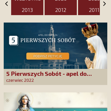
2013
2012
2011
5 Pierwszych Sobót - apel do
papieża
czerwiec 2022