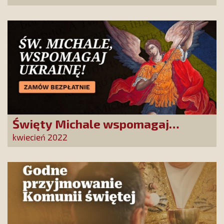
Święty Michale wspomagaj
Ukrainę!
kwiecień 2022