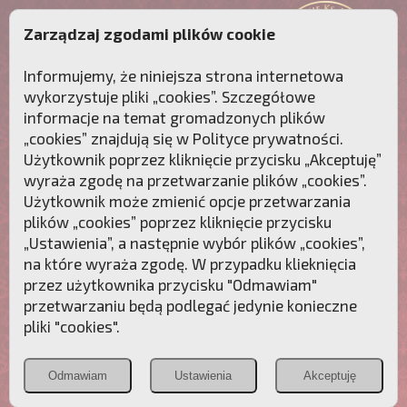
Zarządzaj zgodami plików cookie
Informujemy, że niniejsza strona internetowa
wykorzystuje pliki „cookies”. Szczegółowe
informacje na temat gromadzonych plików
„cookies” znajdują się w
Polityce prywatności
.
Użytkownik poprzez kliknięcie przycisku „Akceptuję”
wyraża zgodę na przetwarzanie plików „cookies”.
Użytkownik może zmienić opcje przetwarzania
plików „cookies” poprzez kliknięcie przycisku
„Ustawienia”, a następnie wybór plików „cookies”,
na które wyraża zgodę. W przypadku klieknięcia
Przebudźmy sumienia Polaków!
przez użytkownika przycisku "Odmawiam"
przetwarzaniu będą podlegać jedynie konieczne
Polonia
Przymierze
PCh24.pl
pliki "cookies".
Christiana
z Maryją
Odmawiam
Ustawienia
Akceptuję
POZNAJ APOSTOLAT FATIMY
WESPRZYJ
NAS