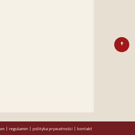
um
regulamin
polityka prywatności
kontakt
|
|
|