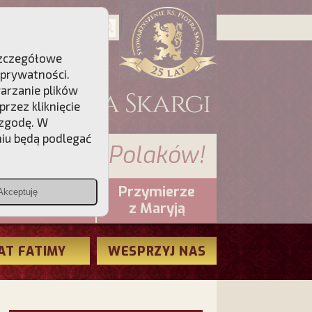
 Szczegółowe
 prywatności
.
warzanie plików
rzez kliknięcie
 zgodę. W
niu będą podlegać
 sumienia Polaków!
Przymierze
Akceptuję
PCh24.pl
z Maryją
AT FATIMY
WESPRZYJ NAS