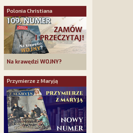
złożonych w La Salette!
Polonia Christiana
Na krawędzi WOJNY?
Przymierze z Maryją