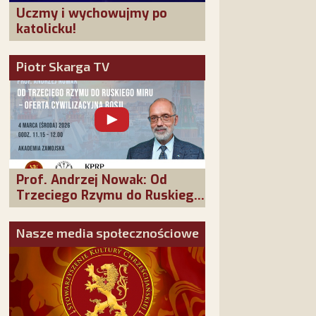
Uczmy i wychowujmy po
katolicku!
Piotr Skarga TV
Prof. Andrzej Nowak: Od
Trzeciego Rzymu do Ruskiego
Miru - oferta cywilizacyjna
Rosji
Nasze media społecznościowe