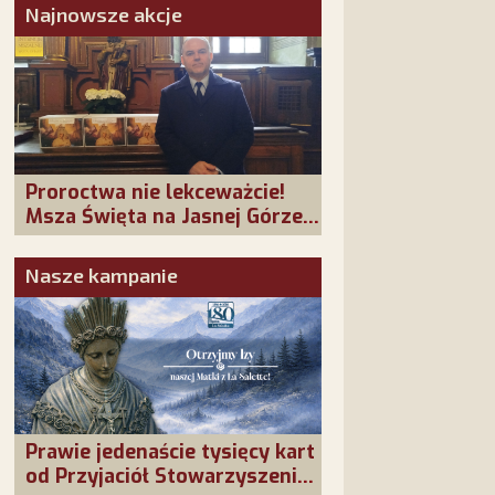
Najnowsze akcje
Proroctwa nie lekceważcie!
Msza Święta na Jasnej Górze –
dziękujemy za Waszą
obecność!
Nasze kampanie
Prawie jedenaście tysięcy kart
od Przyjaciół Stowarzyszenia