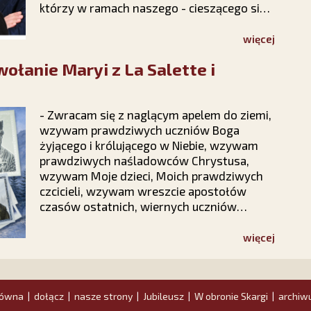
którzy w ramach naszego - cieszącego się
bardzo dużą popularnością i
zainteresowaniem w całej Polsce - cyklu
więcej
"Prawy Prosty PLUS" z udziałem
łanie Maryi z La Salette i
publiczności dokonają politycznego
podsumowania pierwszych sześciu
miesięcy 2026 roku.
- Zwracam się z naglącym apelem do ziemi,
wzywam prawdziwych uczniów Boga
żyjącego i królującego w Niebie, wzywam
prawdziwych naśladowców Chrystusa,
wzywam Moje dzieci, Moich prawdziwych
czcicieli, wzywam wreszcie apostołów
czasów ostatnich, wiernych uczniów
Jezusa Chrystusa – wołała Matka Boża
podczas objawień we francuskim La
więcej
Salette. Odpowiedzmy na Jej słowa. Nie
pozostańmy obojętni!
łówna
dołącz
nasze strony
Jubileusz
W obronie Skargi
archiw
|
|
|
|
|