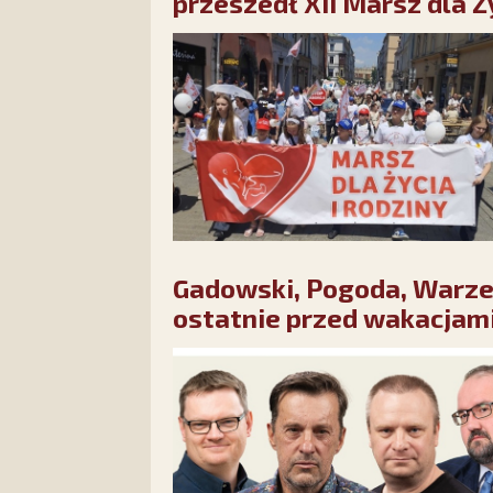
przeszedł XII Marsz dla Ż
Gadowski, Pogoda, Warze
ostatnie przed wakacjami