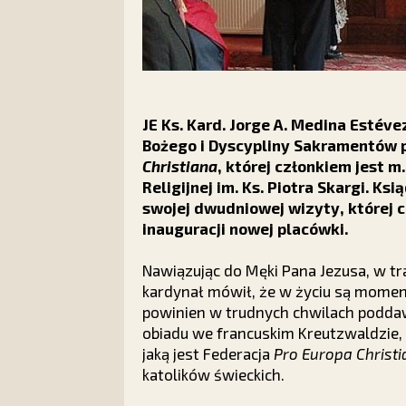
JE Ks. Kard. Jorge A. Medina Estév
Bożego i Dyscypliny Sakramentów 
Christiana
, której członkiem jest m
Religijnej im. Ks. Piotra Skargi. K
swojej dwudniowej wizyty, której 
inauguracji nowej placówki.
Nawiązując do Męki Pana Jezusa, w t
kardynał mówił, że w życiu są momenty 
powinien w trudnych chwilach poddaw
obiadu we francuskim Kreutzwaldzie, 
jaką jest Federacja
Pro Europa Christ
katolików świeckich.