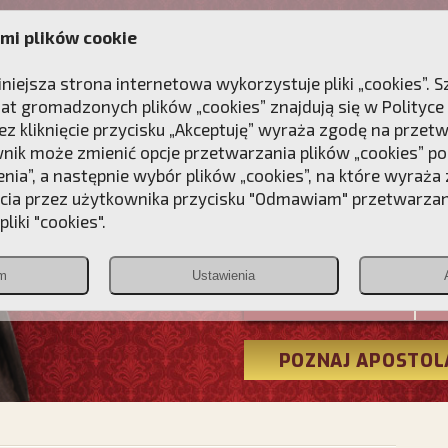
mi plików cookie
ANIE
DLA DUSZY
NAGRODA
KONTAKT
iniejsza strona internetowa wykorzystuje pliki „cookies”.
at gromadzonych plików „cookies” znajdują się w
Polityce
z kliknięcie przycisku „Akceptuję” wyraża zgodę na przet
wnik może zmienić opcje przetwarzania plików „cookies” pop
enia”, a następnie wybór plików „cookies”, na które wyraża
ęcia przez użytkownika przycisku "Odmawiam" przetwarza
Przebudźmy
liki "cookies".
Polonia
m
Ustawienia
Christiana
POZNAJ APOSTOL