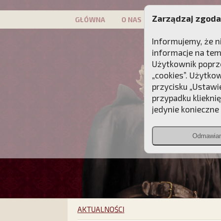
Zarządzaj zgoda
GŁÓWNA
O NAS
PATRON
KAMP
Informujemy, że n
informacje na tem
Użytkownik poprze
„cookies”. Użytko
przycisku „Ustawi
przypadku kliekni
jedynie konieczne p
Odmawia
AKTUALNOŚCI