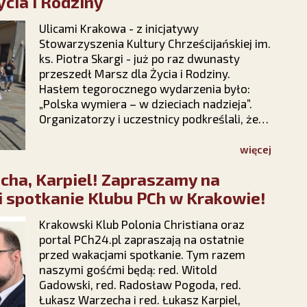
ycia i Rodziny
23, a Medalik i Nowenna będą Twoje!
Ulicami Krakowa - z inicjatywy
Stowarzyszenia Kultury Chrześcijańskiej im.
ks. Piotra Skargi - już po raz dwunasty
przeszedł Marsz dla Życia i Rodziny.
Hasłem tegorocznego wydarzenia było:
„Polska wymiera – w dzieciach nadzieja”.
Organizatorzy i uczestnicy podkreślali, że
spotykają się w okolicznościach
intensywnego ataku politycznego na
więcej
instytucję rodziny, ale radosna atmosfera
cha, Karpiel! Zapraszamy na
marszu podtrzymuje nadzieję, że polska
rodzina – Bogiem silna – pokona wszelkie
 spotkanie Klubu PCh w Krakowie!
przeciwności.
Krakowski Klub Polonia Christiana oraz
portal PCh24.pl zapraszają na ostatnie
przed wakacjami spotkanie. Tym razem
naszymi gośćmi będą: red. Witold
Gadowski, red. Radosław Pogoda, red.
Łukasz Warzecha i red. Łukasz Karpiel,