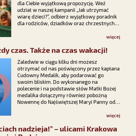
dla Ciebie wyjątkową propozycję. Weź
udział w naszej kampanii „Jak utrzymać
wiarę dzieci?”, odbierz wyjątkowy poradnik
dla rodziców, dziadków oraz chrzestnych i
dowiedz się, jak rozmawiać z dziećmi o
wierze, modlić się o ich nawrócenie i nie
więcej
tracić nadziei na ich powrót do Chrystusa.
dy czas. Także na czas wakacji!
Zaledwie w ciągu kilku dni możesz
otrzymać od nas poświęcony przez kapłana
Cudowny Medalik, aby podarować go
swoim bliskim. Do wykonanego na
polecenie i na podstawie słów Matki Bożej
medalika dołączymy również pobożną
Nowennę do Najświętszej Maryi Panny od
Cudownego Medalika. Wystarczy, że
wypełnisz krótki formularz na stronie
więcej
kampanii Stowarzyszenia Ks. Piotra Skargi
ciach nadzieja!” – ulicami Krakowa
„Dar Maryi” https://darmaryi.pl/ lub
zadzwonisz do nas pod numer 12 423 44