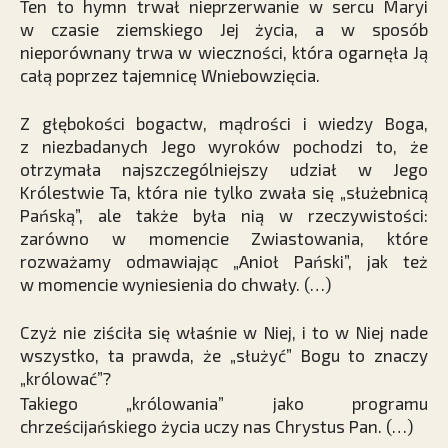
Ten to hymn trwał nieprzerwanie w sercu Maryi
w czasie ziemskiego Jej życia, a w sposób
nieporównany trwa w wieczności, która ogarnęła Ją
całą poprzez tajemnicę Wniebowzięcia.
Z głębokości bogactw, mądrości i wiedzy Boga,
z niezbadanych Jego wyroków pochodzi to, że
otrzymała najszczególniejszy udział w Jego
Królestwie Ta, która nie tylko zwała się „służebnicą
Pańską”, ale także była nią w rzeczywistości:
zarówno w momencie Zwiastowania, które
rozważamy odmawiając „Anioł Pański”, jak też
w momencie wyniesienia do chwały. (…)
Czyż nie ziściła się właśnie w Niej, i to w Niej nade
wszystko, ta prawda, że „służyć” Bogu to znaczy
„królować”?
Takiego „królowania” jako programu
chrześcijańskiego życia uczy nas Chrystus Pan. (…)