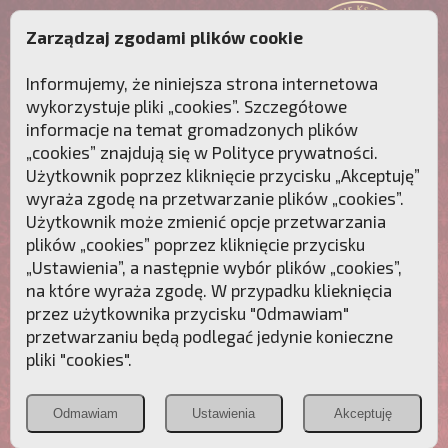
Zarządzaj zgodami plików cookie
Informujemy, że niniejsza strona internetowa
wykorzystuje pliki „cookies”. Szczegółowe
informacje na temat gromadzonych plików
„cookies” znajdują się w
Polityce prywatności
.
Użytkownik poprzez kliknięcie przycisku „Akceptuję”
wyraża zgodę na przetwarzanie plików „cookies”.
Użytkownik może zmienić opcje przetwarzania
plików „cookies” poprzez kliknięcie przycisku
„Ustawienia”, a następnie wybór plików „cookies”,
na które wyraża zgodę. W przypadku klieknięcia
Przebudźmy sumienia Polaków!
przez użytkownika przycisku "Odmawiam"
przetwarzaniu będą podlegać jedynie konieczne
Polonia
Przymierze
PCh24.pl
pliki "cookies".
Christiana
z Maryją
Odmawiam
Ustawienia
Akceptuję
POZNAJ APOSTOLAT FATIMY
WESPRZYJ
NAS