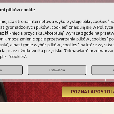
mi plików cookie
ANIE
DLA DUSZY
NAGRODA
KONTAKT
iniejsza strona internetowa wykorzystuje pliki „cookies”.
at gromadzonych plików „cookies” znajdują się w
Polityce
z kliknięcie przycisku „Akceptuję” wyraża zgodę na przet
wnik może zmienić opcje przetwarzania plików „cookies” pop
enia”, a następnie wybór plików „cookies”, na które wyraża
ęcia przez użytkownika przycisku "Odmawiam" przetwarza
Przebudźmy
liki "cookies".
Polonia
m
Ustawienia
Christiana
POZNAJ APOSTOL