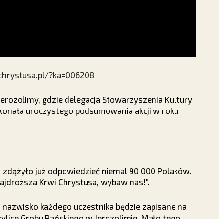
chrystusa.pl/?ka=006208
erozolimy, gdzie delegacja Stowarzyszenia Kultury
 dokonała uroczystego podsumowania akcji w roku
 zdążyło już odpowiedzieć niemal 90 000 Polaków.
Najdroższa Krwi Chrystusa, wybaw nas!".
ż nazwisko każdego uczestnika będzie zapisane na
lice Grobu Pańskiego w Jerozolimie. Mało tego,