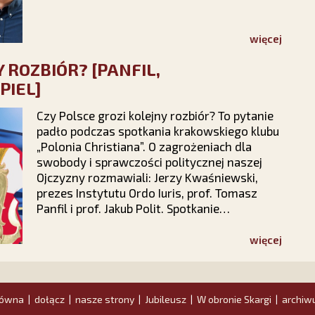
więcej
 ROZBIÓR? [PANFIL,
PIEL]
Czy Polsce grozi kolejny rozbiór? To pytanie
padło podczas spotkania krakowskiego klubu
„Polonia Christiana”. O zagrożeniach dla
swobody i sprawczości politycznej naszej
Ojczyzny rozmawiali: Jerzy Kwaśniewski,
prezes Instytutu Ordo Iuris, prof. Tomasz
Panfil i prof. Jakub Polit. Spotkanie
poprowadził Łukasz Karpiel, zastępca
redaktora naczelnego PCh24.pl.
więcej
łówna
dołącz
nasze strony
Jubileusz
W obronie Skargi
archiw
|
|
|
|
|