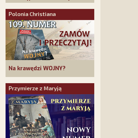
złożonych w La Salette!
Polonia Christiana
Na krawędzi WOJNY?
Przymierze z Maryją