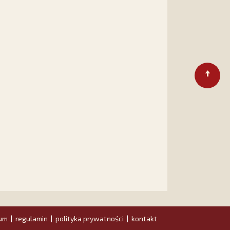
um
regulamin
polityka prywatności
kontakt
|
|
|