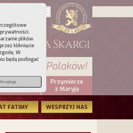
 Szczegółowe
 prywatności
.
warzanie plików
rzez kliknięcie
 zgodę. W
niu będą podlegać
 sumienia Polaków!
Przymierze
Akceptuję
PCh24.pl
z Maryją
AT FATIMY
WESPRZYJ NAS