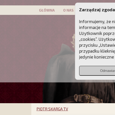
Zarządzaj zgoda
GŁÓWNA
O NAS
PATRON
KAMP
Informujemy, że n
informacje na tem
Użytkownik poprze
„cookies”. Użytko
przycisku „Ustawi
przypadku kliekni
jedynie konieczne p
Odmawia
PIOTR SKARGA TV