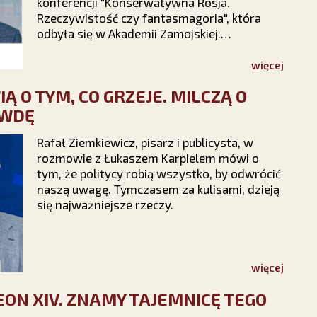
konferencji "Konserwatywna Rosja.
Rzeczywistość czy fantasmagoria", która
odbyła się w Akademii Zamojskiej.
Współorganizatorem konferencji było
Stowarzyszenie Kultury Chrześcijańskiej im.
więcej
ks. Piotra Skargi.
Ą O TYM, CO GRZEJE. MILCZĄ O
AWDĘ
Rafał Ziemkiewicz, pisarz i publicysta, w
rozmowie z Łukaszem Karpielem mówi o
tym, że politycy robią wszystko, by odwrócić
naszą uwagę. Tymczasem za kulisami, dzieją
się najważniejsze rzeczy.
więcej
LEON XIV. ZNAMY TAJEMNICĘ TEGO