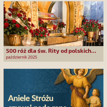
500 róż dla św. Rity od polskich
czcicieli!
październik 2025