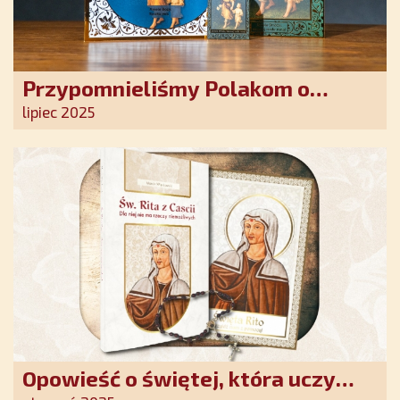
Przypomnieliśmy Polakom o
obecności Anioła Stróża!
lipiec 2025
Opowieść o świętej, która uczy