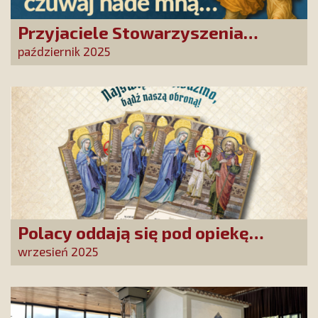
Przyjaciele Stowarzyszenia
powierzyli swoje sprawy Aniołowi
październik 2025
Stróżowi!
Polacy oddają się pod opiekę
Najświętszej Rodziny!
wrzesień 2025