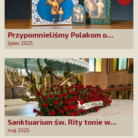
Przypomnieliśmy Polakom o
obecności Anioła Stróża!
lipiec 2025
Sanktuarium św. Rity tonie w
różach od polskich czcicieli!
maj 2025