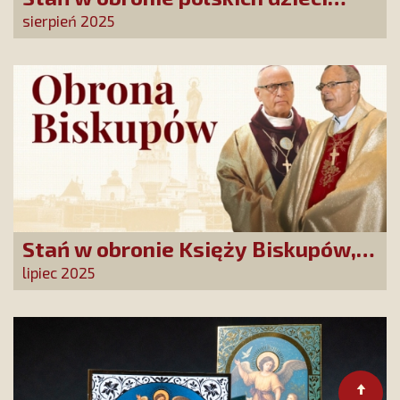
przed DEPRAWACJĄ! Wielka akcja
sierpień 2025
billboardowa SKCh
Stań w obronie Księży Biskupów,
którzy mówią prawdę!
lipiec 2025