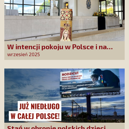
W intencji pokoju w Polsce i na
świecie
wrzesień 2025
Stań w obronie polskich dzieci