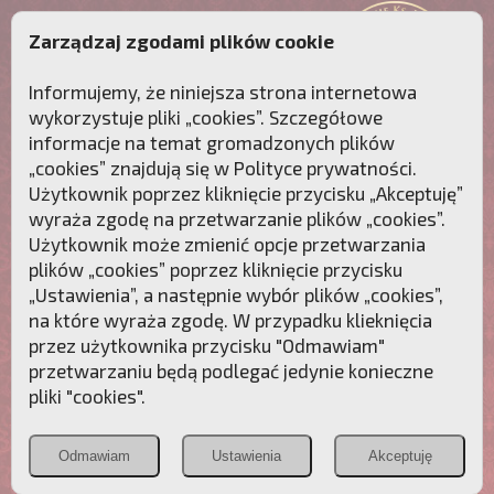
Zarządzaj zgodami plików cookie
Informujemy, że niniejsza strona internetowa
wykorzystuje pliki „cookies”. Szczegółowe
informacje na temat gromadzonych plików
„cookies” znajdują się w
Polityce prywatności
.
Użytkownik poprzez kliknięcie przycisku „Akceptuję”
wyraża zgodę na przetwarzanie plików „cookies”.
Użytkownik może zmienić opcje przetwarzania
plików „cookies” poprzez kliknięcie przycisku
„Ustawienia”, a następnie wybór plików „cookies”,
na które wyraża zgodę. W przypadku klieknięcia
Przebudźmy sumienia Polaków!
przez użytkownika przycisku "Odmawiam"
przetwarzaniu będą podlegać jedynie konieczne
Polonia
Przymierze
PCh24.pl
pliki "cookies".
Christiana
z Maryją
Odmawiam
Ustawienia
Akceptuję
POZNAJ APOSTOLAT FATIMY
WESPRZYJ
NAS