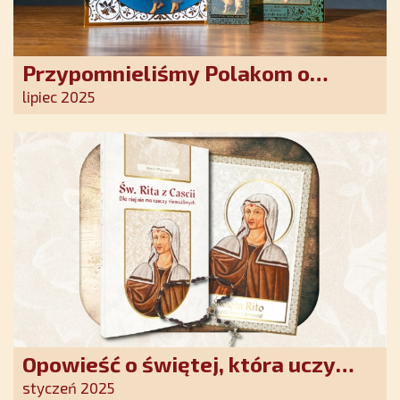
Przypomnieliśmy Polakom o
obecności Anioła Stróża!
lipiec 2025
Opowieść o świętej, która uczy
szczerego oddania się Bogu.
styczeń 2025