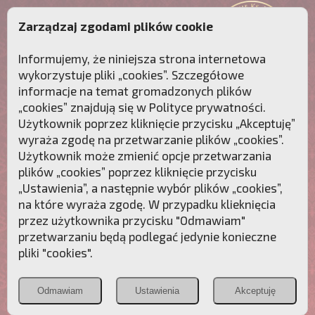
Zarządzaj zgodami plików cookie
Informujemy, że niniejsza strona internetowa
wykorzystuje pliki „cookies”. Szczegółowe
informacje na temat gromadzonych plików
„cookies” znajdują się w
Polityce prywatności
.
Użytkownik poprzez kliknięcie przycisku „Akceptuję”
wyraża zgodę na przetwarzanie plików „cookies”.
Użytkownik może zmienić opcje przetwarzania
plików „cookies” poprzez kliknięcie przycisku
„Ustawienia”, a następnie wybór plików „cookies”,
na które wyraża zgodę. W przypadku klieknięcia
Przebudźmy sumienia Polaków!
przez użytkownika przycisku "Odmawiam"
przetwarzaniu będą podlegać jedynie konieczne
Polonia
Przymierze
PCh24.pl
pliki "cookies".
Christiana
z Maryją
Odmawiam
Ustawienia
Akceptuję
POZNAJ APOSTOLAT FATIMY
WESPRZYJ
NAS