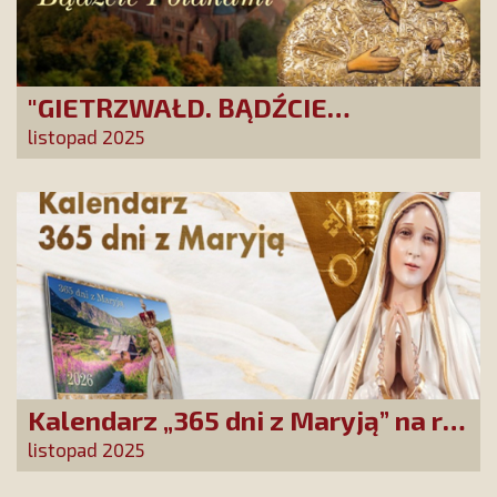
"GIETRZWAŁD. BĄDŹCIE
POLAKAMI". Wesprzyj produkcję
listopad 2025
nowego filmu PCh24 TV
Kalendarz „365 dni z Maryją” na rok
2026 już dostępny! Nowa edycja
listopad 2025
zawiera wyjątkowy temat