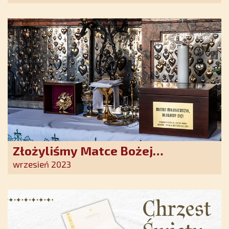
Duchowe wzmocnienie i światło
nadziei w XXI wieku
Złożyliśmy Matce Bożej
Ostrobramskiej pozłacane wotum
wrzesień 2023