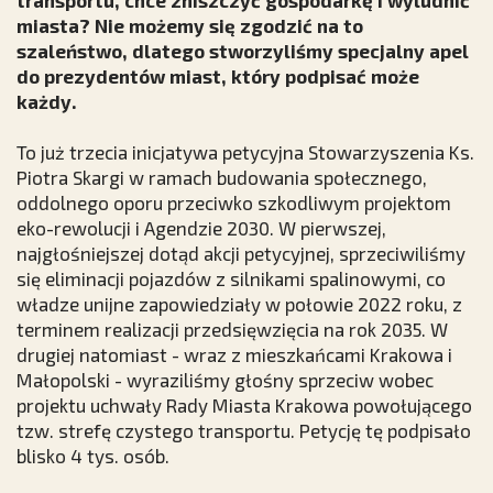
transportu, chce zniszczyć gospodarkę i wyludnić
miasta? Nie możemy się zgodzić na to
szaleństwo, dlatego stworzyliśmy specjalny apel
do prezydentów miast, który podpisać może
każdy.
To już trzecia inicjatywa petycyjna Stowarzyszenia Ks.
Piotra Skargi w ramach budowania społecznego,
oddolnego oporu przeciwko szkodliwym projektom
eko-rewolucji i Agendzie 2030. W pierwszej,
najgłośniejszej dotąd akcji petycyjnej, sprzeciwiliśmy
się eliminacji pojazdów z silnikami spalinowymi, co
władze unijne zapowiedziały w połowie 2022 roku, z
terminem realizacji przedsięwzięcia na rok 2035. W
drugiej natomiast - wraz z mieszkańcami Krakowa i
Małopolski - wyraziliśmy głośny sprzeciw wobec
projektu uchwały Rady Miasta Krakowa powołującego
tzw. strefę czystego transportu. Petycję tę podpisało
blisko 4 tys. osób.