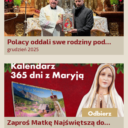
Polacy oddali swe rodziny pod
opiekę Najświętszej Rodziny!
grudzień 2025
Zaproś Matkę Najświętszą do