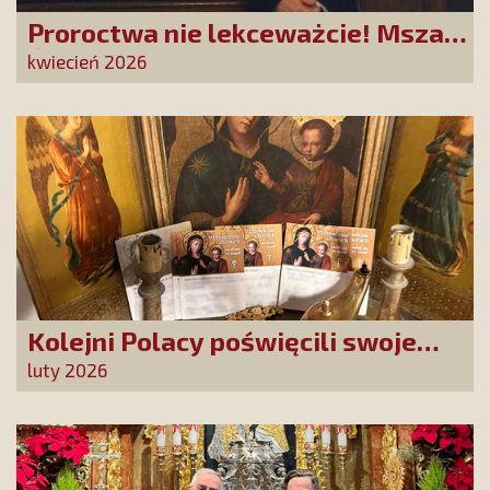
Proroctwa nie lekceważcie! Msza
Święta na Jasnej Górze –
kwiecień 2026
dziękujemy za Waszą obecność!
Kolejni Polacy poświęcili swoje
sprawy Matce Bożej Uzdrowienie
luty 2026
Chorych!