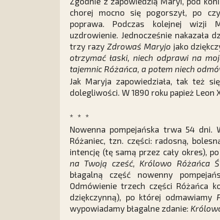
Zgodnie z zapowiedzią Maryi, pod kon
chorej mocno się pogorszył, po cz
poprawa. Podczas kolejnej wizji M
uzdrowienie. Jednocześnie nakazała dz
trzy razy
Zdrowaś Maryjo
jako dziękcz
otrzymać łaski, niech odprawi na mo
tajemnic Różańca, a potem niech odmó
Jak Maryja zapowiedziała, tak też si
dolegliwości. W 1890 roku papież Leon XI
* * *
Nowenna pompejańska trwa 54 dni. W
Różaniec, tzn. części: radosną, bole
intencję (tę samą przez cały okres),
na Twoją cześć, Królowo Różańca Ś
błagalną część nowenny pompejańsk
Odmówienie trzech części Różańca k
dziękczynną), po której odmawiamy
wypowiadamy błagalne zdanie:
Królowo