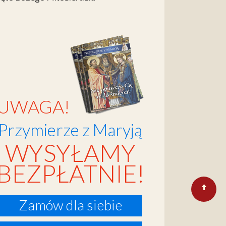
UWAGA!
Przymierze z Maryją
WYSYŁAMY
BEZPŁATNIE!
Zamów dla siebie