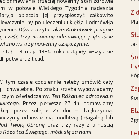
iec odmawiania trzeciej nowenny stan zdrowia
ym w połowie Wielkiego Tygodnia nadeszła
Z d
aryja obiecała jej przyspieszyć całkowite
Mat
iewczynie, by po uleczeniu uklękła i odmówiła
ynienie. Oświadczyła także:
Ktokolwiek pragnie
Sł
ją cześć trzy nowenny odmawiając piętnaście
wi znowu trzy nowenny dziękczynne.
Jak
ę stało. 8 maja 1884 roku ustąpiły wszystkie
Śr
II potwierdził cud.
Cy
Bóg
 tym czasie codziennie należy zmówić cały
Za
sną i chwalebną. Po znaku krzyża wypowiadamy
 po czym oświadczamy:
Ten Różaniec odmawiam
Kom
więtego
. Przez pierwsze 27 dni odmawiamy
Bl
iej, przez kolejne 27 dni – dziękczynną.
ończymy odpowiednią modlitwą (błagalną lub
Zgr
Pod Twoją Obronę
oraz trzy razy z ufnością
 Różańca Świętego, módl się za nami!
Le