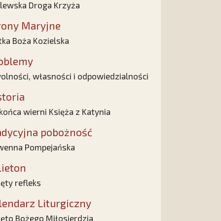
lewska Droga Krzyża
rony Maryjne
ka Boża Kozielska
oblemy
olności, własności i odpowiedzialności
storia
końca wierni Księża z Katynia
adycyjna pobożność
wenna Pompejańska
lieton
ęty refleks
lendarz Liturgiczny
ęto Bożego Miłosierdzia