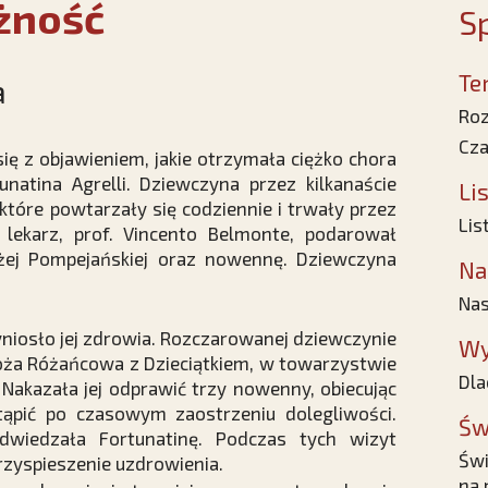
żność
Sp
Te
a
Roz
Cza
ę z objawieniem, jakie otrzymała ciężko chora
unatina Agrelli. Dziewczyna przez kilkanaście
Li
które powtarzały się codziennie i trwały przez
Lis
 lekarz, prof. Vincento Belmonte, podarował
ożej Pompejańskiej oraz nowennę. Dziewczyna
Na
Nas
yniosło jej zdrowia. Rozczarowanej dziewczynie
Wy
Boża Różańcowa z Dzieciątkiem, w towarzystwie
Dla
 Nakazała jej odprawić trzy nowenny, obiecując
tąpić po czasowym zaostrzeniu dolegliwości.
Św
odwiedzała Fortunatinę. Podczas tych wizyt
Świ
rzyspieszenie uzdrowienia.
na 