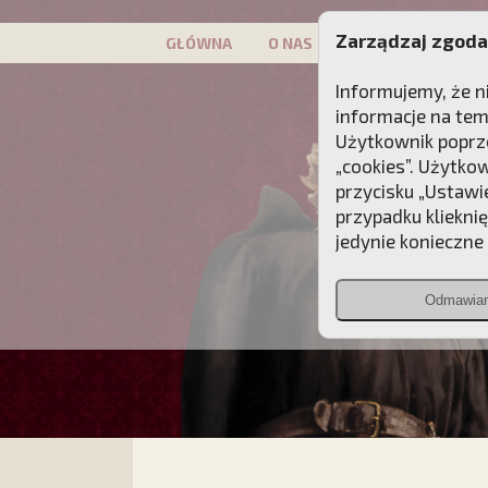
Zarządzaj zgoda
GŁÓWNA
O NAS
PATRON
KAMP
Informujemy, że n
informacje na tem
Użytkownik poprze
„cookies”. Użytko
przycisku „Ustawi
przypadku kliekni
jedynie konieczne p
Odmawia