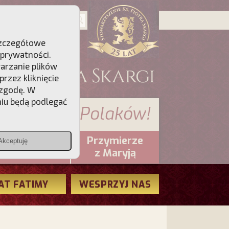
 Szczegółowe
 prywatności
.
warzanie plików
rzez kliknięcie
 zgodę. W
niu będą podlegać
 sumienia Polaków!
Przymierze
Akceptuję
PCh24.pl
z Maryją
AT FATIMY
WESPRZYJ NAS