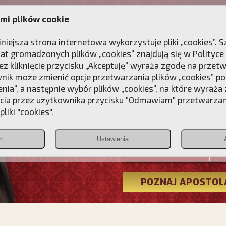
mi plików cookie
ANIE
DLA DUSZY
NAGRODA
KONTAKT
iniejsza strona internetowa wykorzystuje pliki „cookies”.
at gromadzonych plików „cookies” znajdują się w
Polityce
z kliknięcie przycisku „Akceptuję” wyraża zgodę na przet
wnik może zmienić opcje przetwarzania plików „cookies” pop
enia”, a następnie wybór plików „cookies”, na które wyraża
ęcia przez użytkownika przycisku "Odmawiam" przetwarza
Przebudźmy
liki "cookies".
Polonia
m
Ustawienia
Christiana
POZNAJ APOSTOL