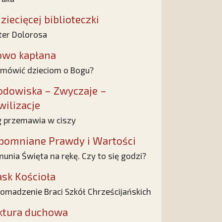
ziecięcej biblioteczki
er Dolorosa
owo kapłana
 mówić dzieciom o Bogu?
odowiska – Zwyczaje –
wilizacje
 przemawia w ciszy
pomniane Prawdy i Wartości
unia Święta na rękę. Czy to się godzi?
ask Kościoła
omadzenie Braci Szkół Chrześcijańskich
ktura duchowa