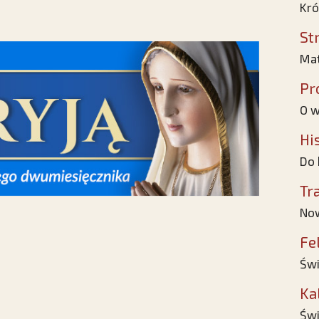
Kró
St
Mat
Pr
O w
Hi
Do 
Tr
No
Fe
Świ
Ka
Świ