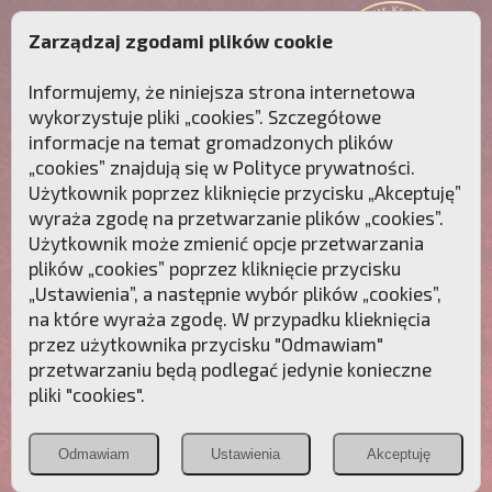
Zarządzaj zgodami plików cookie
Informujemy, że niniejsza strona internetowa
wykorzystuje pliki „cookies”. Szczegółowe
informacje na temat gromadzonych plików
„cookies” znajdują się w
Polityce prywatności
.
Użytkownik poprzez kliknięcie przycisku „Akceptuję”
wyraża zgodę na przetwarzanie plików „cookies”.
Użytkownik może zmienić opcje przetwarzania
plików „cookies” poprzez kliknięcie przycisku
„Ustawienia”, a następnie wybór plików „cookies”,
na które wyraża zgodę. W przypadku klieknięcia
Przebudźmy sumienia Polaków!
przez użytkownika przycisku "Odmawiam"
przetwarzaniu będą podlegać jedynie konieczne
Polonia
Przymierze
PCh24.pl
pliki "cookies".
Christiana
z Maryją
Odmawiam
Ustawienia
Akceptuję
POZNAJ APOSTOLAT FATIMY
WESPRZYJ
NAS