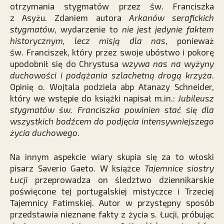
otrzymania stygmatów przez św. Franciszka
z Asyżu. Zdaniem autora
Arkanów serafickich
stygmatów
, wydarzenie to
nie jest jedynie faktem
historycznym, lecz misją dla nas
, ponieważ
św. Franciszek, który przez swoje ubóstwo i pokorę
upodobnił się do Chrystusa
wzywa nas na wyżyny
duchowości i podążania szlachetną drogą krzyża
.
Opinię o. Wojtala podziela abp Atanazy Schneider,
który we wstępie do książki napisał m.in.:
Jubileusz
stygmatów św. Franciszka powinien stać się dla
wszystkich bodźcem do podjęcia intensywniejszego
życia duchowego
.
Na innym aspekcie wiary skupia się za to włoski
pisarz Saverio Gaeto. W książce
Tajemnice siostry
Łucji
przeprowadza on śledztwo dziennikarskie
poświęcone tej portugalskiej mistyczce i Trzeciej
Tajemnicy Fatimskiej. Autor w przystępny sposób
przedstawia nieznane fakty z życia s. Łucji, próbując