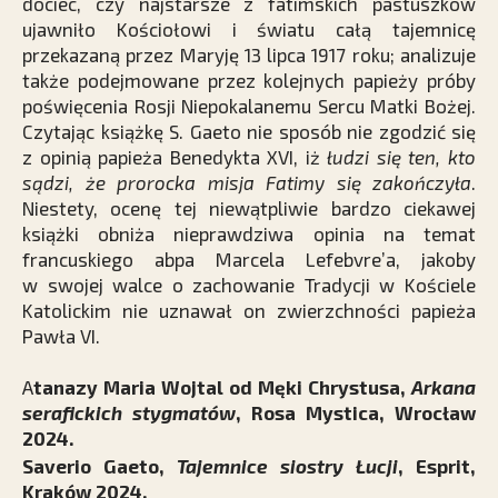
dociec, czy najstarsze z fatimskich pastuszków
ujawniło Kościołowi i światu całą tajemnicę
przekazaną przez Maryję 13 lipca 1917 roku; analizuje
także podejmowane przez kolejnych papieży próby
poświęcenia Rosji Niepokalanemu Sercu Matki Bożej.
Czytając książkę S. Gaeto nie sposób nie zgodzić się
z opinią papieża Benedykta XVI, iż
łudzi się ten, kto
sądzi, że prorocka misja Fatimy się zakończyła
.
Niestety, ocenę tej niewątpliwie bardzo ciekawej
książki obniża nieprawdziwa opinia na temat
francuskiego abpa Marcela ­Lefebvre’a, jakoby
w swojej walce o zachowanie Tradycji w Kościele
Katolickim nie uznawał on zwierzchności papieża
Pawła VI.
A
tanazy Maria Wojtal od Męki Chrystusa,
Arkana
serafickich stygmatów
, Rosa Mystica, Wrocław
2024.
Saverio Gaeto,
Tajemnice siostry Łucji
, Esprit,
Kraków 2024.