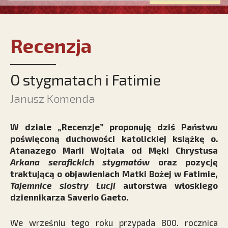
Recenzja
O stygmatach i Fatimie
Janusz Komenda
W dziale „Recenzje” proponuję dziś Państwu
poświęconą duchowości katolickiej książkę o.
Atanazego Marii Wojtala od Męki Chrystusa
Arkana serafickich stygmatów
oraz pozycję
traktującą o objawieniach Matki Bożej w Fatimie,
Tajemnice siostry Łucji
autorstwa włoskiego
dziennikarza Saverio Gaeto.
We wrześniu tego roku przypada 800. rocznica