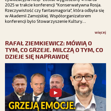
2025 w trakcie konferencji "Konserwatywna Rosja.
Rzeczywistość czy fantasmagoria", która odbyła się
w Akademii Zamojskiej. Współorganizatorem
konferencji było Stowarzyszenie Kultury
Chrześcijańskiej im. ks. Piotra Skargi.
więcej
RAFAŁ ZIEMKIEWICZ: MÓWIĄ O
TYM, CO GRZEJE. MILCZĄ O TYM, CO
DZIEJE SIĘ NAPRAWDĘ