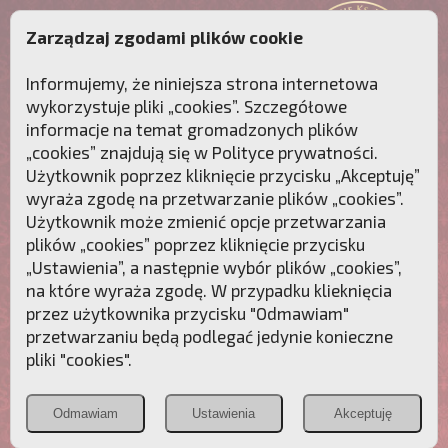
Zarządzaj zgodami plików cookie
Informujemy, że niniejsza strona internetowa
wykorzystuje pliki „cookies”. Szczegółowe
informacje na temat gromadzonych plików
„cookies” znajdują się w
Polityce prywatności
.
Użytkownik poprzez kliknięcie przycisku „Akceptuję”
wyraża zgodę na przetwarzanie plików „cookies”.
Użytkownik może zmienić opcje przetwarzania
plików „cookies” poprzez kliknięcie przycisku
„Ustawienia”, a następnie wybór plików „cookies”,
na które wyraża zgodę. W przypadku klieknięcia
Przebudźmy sumienia Polaków!
przez użytkownika przycisku "Odmawiam"
przetwarzaniu będą podlegać jedynie konieczne
Polonia
Przymierze
PCh24.pl
pliki "cookies".
Christiana
z Maryją
Odmawiam
Ustawienia
Akceptuję
POZNAJ APOSTOLAT FATIMY
WESPRZYJ
NAS