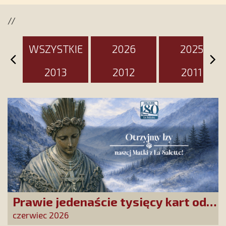
wyjątkowy dzień
//
WSZYSTKIE
2026
2025
2013
2012
2011
Prawie jedenaście tysięcy kart od
Przyjaciół Stowarzyszenia
czerwiec 2026