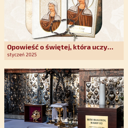
Opowieść o świętej, która uczy
szczerego oddania się Bogu.
styczeń 2025
Duchowe wzmocnienie i światło
nadziei w XXI wieku