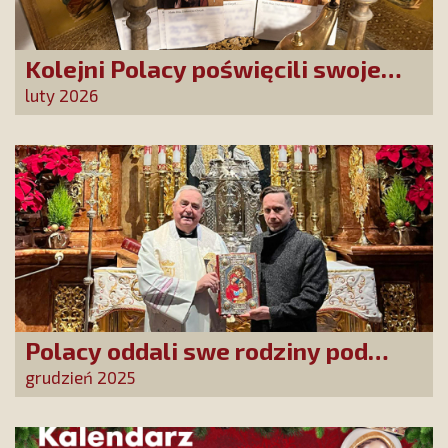
Kolejni Polacy poświęcili swoje
sprawy Matce Bożej Uzdrowienie
luty 2026
Chorych!
Polacy oddali swe rodziny pod
opiekę Najświętszej Rodziny!
grudzień 2025