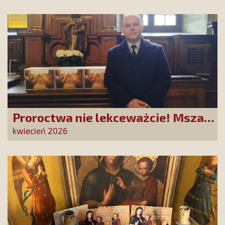
złożonych w La Salette!
Proroctwa nie lekceważcie! Msza
Święta na Jasnej Górze –
kwiecień 2026
dziękujemy za Waszą obecność!