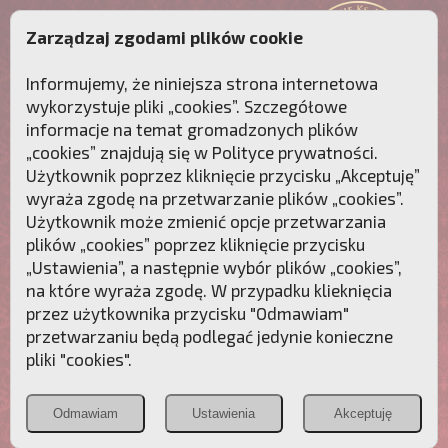
Zarządzaj zgodami plików cookie
Informujemy, że niniejsza strona internetowa
wykorzystuje pliki „cookies”. Szczegółowe
informacje na temat gromadzonych plików
„cookies” znajdują się w
Polityce prywatności
.
Użytkownik poprzez kliknięcie przycisku „Akceptuję”
wyraża zgodę na przetwarzanie plików „cookies”.
Użytkownik może zmienić opcje przetwarzania
plików „cookies” poprzez kliknięcie przycisku
„Ustawienia”, a następnie wybór plików „cookies”,
na które wyraża zgodę. W przypadku klieknięcia
Przebudźmy sumienia Polaków!
przez użytkownika przycisku "Odmawiam"
przetwarzaniu będą podlegać jedynie konieczne
Polonia
Przymierze
PCh24.pl
pliki "cookies".
Christiana
z Maryją
Odmawiam
Ustawienia
Akceptuję
POZNAJ APOSTOLAT FATIMY
WESPRZYJ
NAS