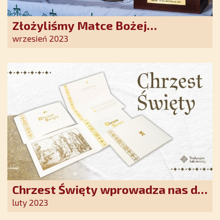
Złożyliśmy Matce Bożej
Ostrobramskiej pozłacane wotum
wrzesień 2023
Chrzest Święty wprowadza nas do
wspólnoty Kościoła. Nasz pakiet
luty 2023
jest przygotowany na ten