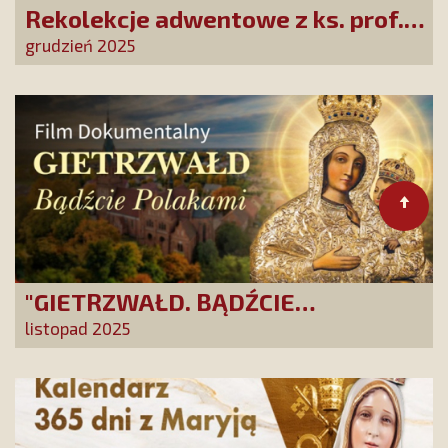
Rekolekcje adwentowe z ks. prof.
Robertem Skrzypczakiem na
grudzień 2025
PCh24TV!
"GIETRZWAŁD. BĄDŹCIE
POLAKAMI". Wesprzyj produkcję
listopad 2025
nowego filmu PCh24 TV