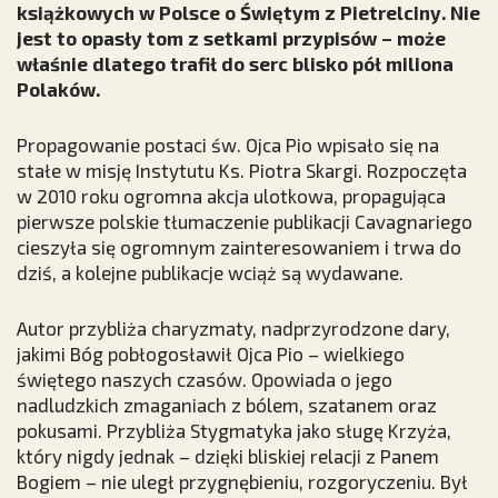
książkowych w Polsce o Świętym z Pietrelciny. Nie
jest to opasły tom z setkami przypisów – może
właśnie dlatego trafił do serc blisko pół miliona
Polaków.
Propagowanie postaci św. Ojca Pio wpisało się na
stałe w misję Instytutu Ks. Piotra Skargi. Rozpoczęta
w 2010 roku ogromna akcja ulotkowa, propagująca
pierwsze polskie tłumaczenie publikacji Cavagnariego
cieszyła się ogromnym zainteresowaniem i trwa do
dziś, a kolejne publikacje wciąż są wydawane.
Autor przybliża charyzmaty, nadprzyrodzone dary,
jakimi Bóg pobłogosławił Ojca Pio – wielkiego
świętego naszych czasów. Opowiada o jego
nadludzkich zmaganiach z bólem, szatanem oraz
pokusami. Przybliża Stygmatyka jako sługę Krzyża,
który nigdy jednak – dzięki bliskiej relacji z Panem
Bogiem – nie uległ przygnębieniu, rozgoryczeniu. Był