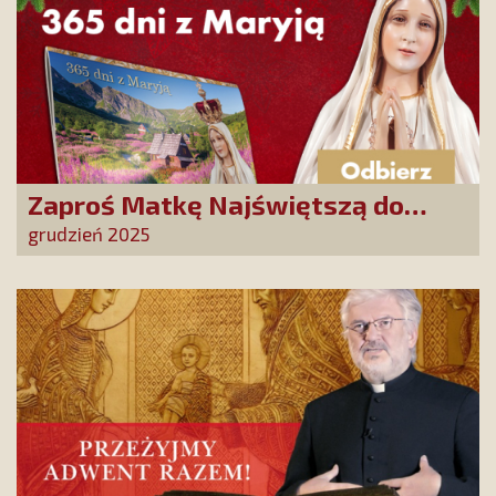
Zaproś Matkę Najświętszą do
swojego domu! Odbierz kalendarz
grudzień 2025
„365 dni z Maryją”