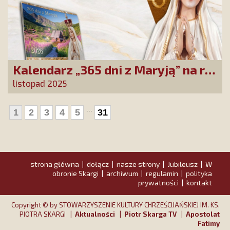
Kalendarz „365 dni z Maryją” na rok
2026 już dostępny! Nowa edycja
listopad 2025
zawiera wyjątkowy temat
przewodni
...
1
2
3
4
5
31
strona główna
dołącz
nasze strony
Jubileusz
W
|
|
|
|
obronie Skargi
archiwum
regulamin
polityka
|
|
|
prywatności
kontakt
|
Copyright © by STOWARZYSZENIE KULTURY CHRZEŚCIJAŃSKIEJ IM. KS.
PIOTRA SKARGI |
Aktualności
|
Piotr Skarga TV
|
Apostolat
Fatimy