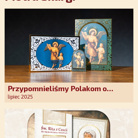
Przypomnieliśmy Polakom o
obecności Anioła Stróża!
lipiec 2025