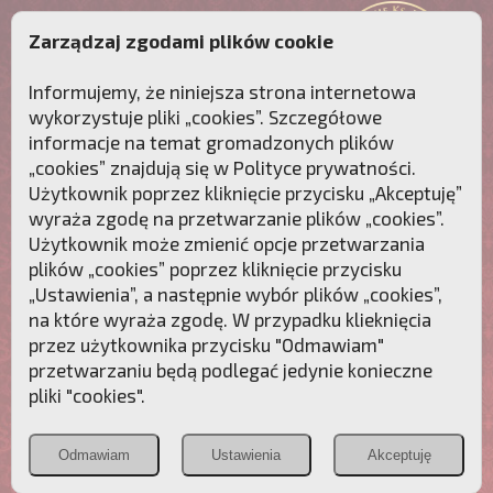
Zarządzaj zgodami plików cookie
Informujemy, że niniejsza strona internetowa
wykorzystuje pliki „cookies”. Szczegółowe
informacje na temat gromadzonych plików
„cookies” znajdują się w
Polityce prywatności
.
Użytkownik poprzez kliknięcie przycisku „Akceptuję”
wyraża zgodę na przetwarzanie plików „cookies”.
Użytkownik może zmienić opcje przetwarzania
plików „cookies” poprzez kliknięcie przycisku
„Ustawienia”, a następnie wybór plików „cookies”,
na które wyraża zgodę. W przypadku klieknięcia
Przebudźmy sumienia Polaków!
przez użytkownika przycisku "Odmawiam"
przetwarzaniu będą podlegać jedynie konieczne
Polonia
Przymierze
PCh24.pl
pliki "cookies".
Christiana
z Maryją
Odmawiam
Ustawienia
Akceptuję
POZNAJ APOSTOLAT FATIMY
WESPRZYJ
NAS