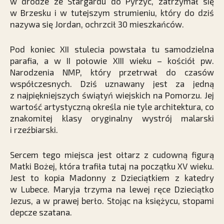
w drodze ze Stargardu do Pyrzyc, zatrzymał się
w Brzesku i w tutejszym strumieniu, który do dziś
nazywa się Jordan, ochrzcił 30 mieszkańców.
Pod koniec XII stulecia powstała tu samodzielna
parafia, a w II połowie XIII wieku – kościół pw.
Narodzenia NMP, który przetrwał do czasów
współczesnych. Dziś uznawany jest za jedną
z najpiękniejszych świątyń wiejskich na Pomorzu. Jej
wartość artystyczną określa nie tyle architektura, co
znakomitej klasy oryginalny wystrój malarski
i rzeźbiarski.
Sercem tego miejsca jest ołtarz z cudowną figurą
Matki Bożej, która trafiła tutaj na początku XV wieku.
Jest to kopia Madonny z Dzieciątkiem z katedry
w Lubece. Maryja trzyma na lewej ręce Dzieciątko
Jezus, a w prawej berło. Stojąc na księżycu, stopami
depcze szatana.