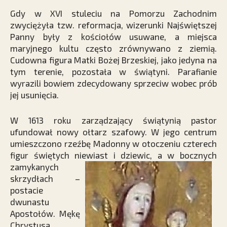
Gdy w XVI stuleciu na Pomorzu Zachodnim
zwyciężyła tzw. reformacja, wizerunki Najświętszej
Panny były z kościołów usuwane, a miejsca
maryjnego kultu często zrównywano z ziemią.
Cudowna figura Matki Bożej Brzeskiej, jako jedyna na
tym terenie, pozostała w świątyni. Parafianie
wyrazili bowiem zdecydowany sprzeciw wobec prób
jej usunięcia.
W 1613 roku zarządzający świątynią pastor
ufundował nowy ołtarz szafowy. W jego centrum
umieszczono rzeźbę Madonny w otoczeniu czterech
figur świętych niewiast i dziewic, a w bocznych
zamykanych
skrzydłach –
postacie
dwunastu
Apostołów. Mękę
Chrystusa