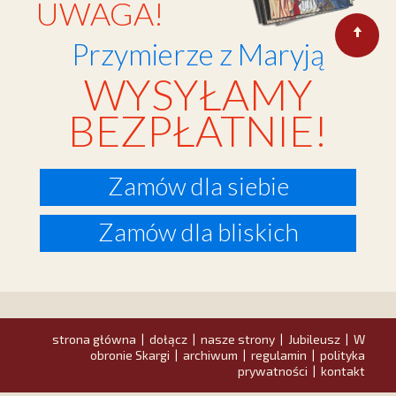
UWAGA!
Przymierze z Maryją
WYSYŁAMY
BEZPŁATNIE!
Zamów dla siebie
Zamów dla bliskich
strona główna
dołącz
nasze strony
Jubileusz
W
|
|
|
|
obronie Skargi
archiwum
regulamin
polityka
|
|
|
prywatności
kontakt
|