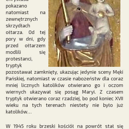
pokazano
natomiast na
zewnętrznych
skrzydłach
ołtarza. Od tej
pory w dni, gdy
przed ołtarzem
modlili się
protestanci,
tryptyk
pozostawał zamknięty, ukazując jedynie sceny Męki
Pańskiej, natomiast w czasie nabożeństw dla coraz
mniej licznych katolików otwierano go i oczom
wiernych ukazywał się posąg Maryi. Z czasem
tryptyk otwierano coraz rzadziej, bo pod koniec XVII
wieku na tych terenach niestety nie było już
katolików…
W 1945 roku brzeski kościół na powrót stał się