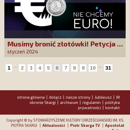
Musimy bronić złotówki! Petycja do
premiera i ministra finansów
styczeń 2024
przeciwko przyjmowaniu przez
Polskę euro
...
...
1
2
3
4
5
6
7
8
9
10
31
strona główna
dołącz
nasze strony
Jubileusz
W
|
|
|
|
obronie Skargi
archiwum
regulamin
polityka
|
|
|
prywatności
kontakt
|
Copyright © by STOWARZYSZENIE KULTURY CHRZEŚCIJAŃSKIEJ IM. KS.
PIOTRA SKARGI |
Aktualności
|
Piotr Skarga TV
|
Apostolat