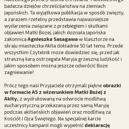
badacza dziejów chrześcijaństwa na ziemiach
japońskich. Ta wyjątkowa publikacja w sposób zwięzły,
a zarazem rzetelny przedstawia najważniejsze
wydarzenia związane z przebiegiem i skutkami
objawień Matki Bożej, jakich doznała japońska
zakonnica
Agnieszka Sasagawa
w klasztorze na
skraju miasteczka Akita dokładnie 50 lat temu. Przede
wszystkim Czytelnik może dowiedzieć się, przed jak
straszną karą ostrzegała Maryja grzeszną ludzkość i
jakim sposobem można jeszcze odwrócić Boże
zagniewanie!
Prócz tego nasi Przyjaciele otrzymali piękne
obrazki
w formacie A5 z wizerunkiem Matki Bożej z
Akity,
z wydrukowaną na odwrocie modlitwą
eucharystyczną przekazaną przez samą Maryję
podczas akitiańskich objawień oraz modlitwą za
Kościół i Ojca Świętego. Na specjalnej karcie
uczestnicy kampanii mogli wypełnić
deklarację