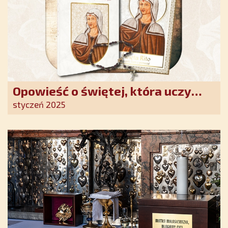
Opowieść o świętej, która uczy
szczerego oddania się Bogu.
styczeń 2025
Duchowe wzmocnienie i światło
nadziei w XXI wieku