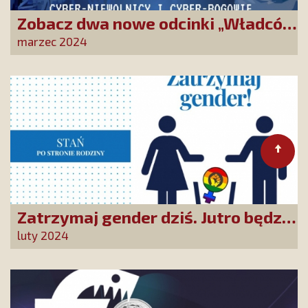
Zobacz dwa nowe odcinki „Władców
świata”. Poznaj sieć powiązań
marzec 2024
miliarderów i polityków
Zatrzymaj gender dziś. Jutro będzie
za późno!
luty 2024