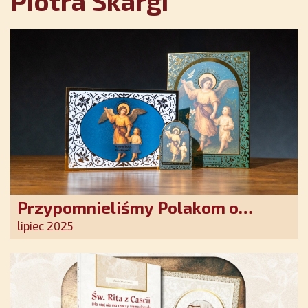
Piotra Skargi
Przypomnieliśmy Polakom o
obecności Anioła Stróża!
lipiec 2025