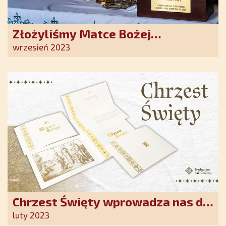
Złożyliśmy Matce Bożej
Ostrobramskiej pozłacane wotum
wrzesień 2023
Chrzest Święty wprowadza nas do
wspólnoty Kościoła. Nasz pakiet
luty 2023