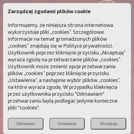
Zarządzaj zgodami plików cookie
Informujemy, że niniejsza strona internetowa
wykorzystuje pliki „cookies”. Szczegółowe
informacje na temat gromadzonych plików
„cookies” znajdują się w
Polityce prywatności
.
Użytkownik poprzez kliknięcie przycisku „Akceptuję”
wyraża zgodę na przetwarzanie plików „cookies”.
Użytkownik może zmienić opcje przetwarzania
plików „cookies” poprzez kliknięcie przycisku
„Ustawienia”, a następnie wybór plików „cookies”,
na które wyraża zgodę. W przypadku klieknięcia
Przebudźmy sumienia Polaków!
przez użytkownika przycisku "Odmawiam"
przetwarzaniu będą podlegać jedynie konieczne
Polonia
Przymierze
PCh24.pl
pliki "cookies".
Christiana
z Maryją
Odmawiam
Ustawienia
Akceptuję
POZNAJ APOSTOLAT FATIMY
WESPRZYJ
NAS