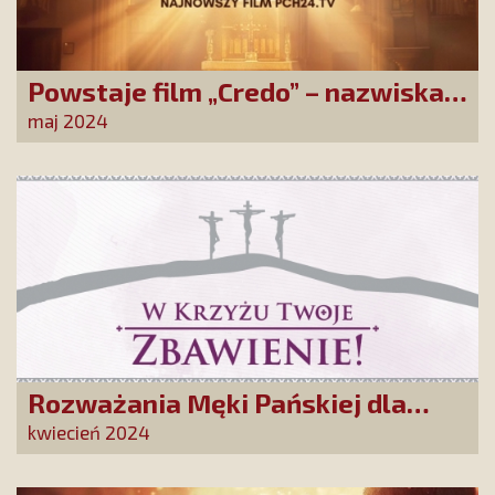
Powstaje film „Credo” – nazwiska
występujących robią wrażenie!
maj 2024
Rozważania Męki Pańskiej dla
naszych Przyjaciół
kwiecień 2024