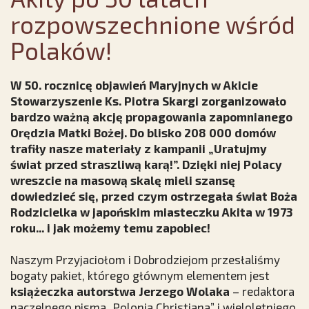
rozpowszechnione wśród
Polaków!
W 50. rocznicę objawień Maryjnych w Akicie
Stowarzyszenie Ks. Piotra Skargi zorganizowało
bardzo ważną akcję propagowania zapomnianego
Orędzia Matki Bożej. Do blisko 208 000 domów
trafiły nasze materiały z kampanii „Uratujmy
świat przed straszliwą karą!”. Dzięki niej Polacy
wreszcie na masową skalę mieli szansę
dowiedzieć się, przed czym ostrzegała świat Boża
Rodzicielka w japońskim miasteczku Akita w 1973
roku... i jak możemy temu zapobiec!
Naszym Przyjaciołom i Dobrodziejom przesłaliśmy
bogaty pakiet, którego głównym elementem jest
książeczka autorstwa Jerzego Wolaka
– redaktora
naczelnego pisma „Polonia Christiana” i wieloletniego