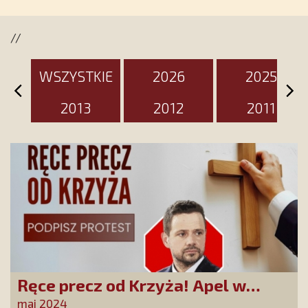
jest przygotowany na ten
wyjątkowy dzień
//
WSZYSTKIE
2026
2025
2013
2012
2011
Ręce precz od Krzyża! Apel w
reakcji na skandaliczne
maj 2024