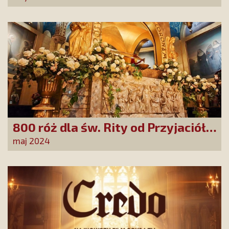
zarządzenie Rafała
Trzaskowskiego
800 róż dla św. Rity od Przyjaciół
Stowarzyszenia!
maj 2024