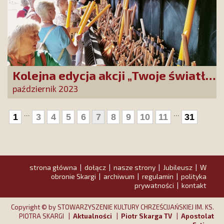
Kolejna edycja akcji „Twoje światło
w Fatimie”
październik 2023
...
...
1
3
4
5
6
7
8
9
10
11
31
strona główna
dołącz
nasze strony
Jubileusz
W
|
|
|
|
obronie Skargi
archiwum
regulamin
polityka
|
|
|
prywatności
kontakt
|
Copyright © by STOWARZYSZENIE KULTURY CHRZEŚCIJAŃSKIEJ IM. KS.
PIOTRA SKARGI |
Aktualności
|
Piotr Skarga TV
|
Apostolat