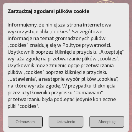
Zarządzaj zgodami plików cookie
Informujemy, że niniejsza strona internetowa
wykorzystuje pliki „cookies”. Szczegółowe
informacje na temat gromadzonych plików
„cookies” znajdują się w
Polityce prywatności
.
Użytkownik poprzez kliknięcie przycisku „Akceptuję”
wyraża zgodę na przetwarzanie plików „cookies”.
Użytkownik może zmienić opcje przetwarzania
plików „cookies” poprzez kliknięcie przycisku
„Ustawienia”, a następnie wybór plików „cookies”,
na które wyraża zgodę. W przypadku klieknięcia
Przebudźmy sumienia Polaków!
przez użytkownika przycisku "Odmawiam"
przetwarzaniu będą podlegać jedynie konieczne
Polonia
Przymierze
PCh24.pl
pliki "cookies".
Christiana
z Maryją
Odmawiam
Ustawienia
Akceptuję
POZNAJ APOSTOLAT FATIMY
WESPRZYJ
NAS