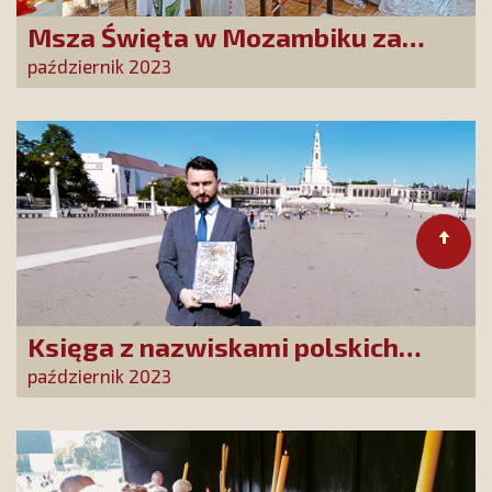
Msza Święta w Mozambiku za
Przyjaciół i Dobrodziejów
październik 2023
Stowarzyszenia
Księga z nazwiskami polskich
Czcicieli Maryi złożona w Fatimie
październik 2023