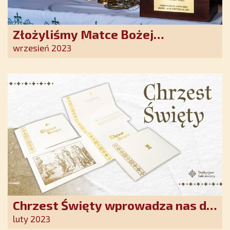
Złożyliśmy Matce Bożej
Ostrobramskiej pozłacane wotum
wrzesień 2023
Chrzest Święty wprowadza nas do
wspólnoty Kościoła. Nasz pakiet
luty 2023