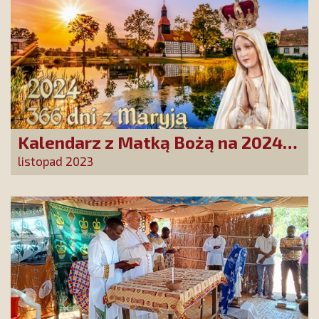
Kalendarz z Matką Bożą na 2024
rok już w polskich domach!
listopad 2023