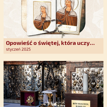
Opowieść o świętej, która uczy
szczerego oddania się Bogu.
styczeń 2025
Duchowe wzmocnienie i światło
nadziei w XXI wieku