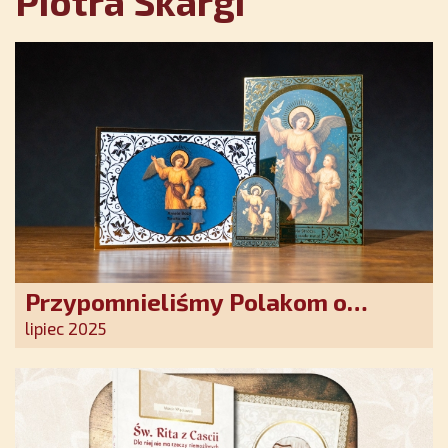
Piotra Skargi
Przypomnieliśmy Polakom o
obecności Anioła Stróża!
lipiec 2025