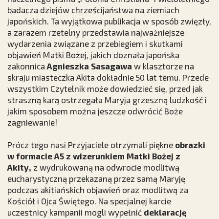
badacza dziejów chrześcijaństwa na ziemiach
japońskich. Ta wyjątkowa publikacja w sposób zwięzły,
a zarazem rzetelny przedstawia najważniejsze
wydarzenia związane z przebiegiem i skutkami
objawień Matki Bożej, jakich doznała japońska
zakonnica
Agnieszka Sasagawa
w klasztorze na
skraju miasteczka Akita dokładnie 50 lat temu. Przede
wszystkim Czytelnik może dowiedzieć się, przed jak
straszną karą ostrzegała Maryja grzeszną ludzkość i
jakim sposobem można jeszcze odwrócić Boże
zagniewanie!
Prócz tego nasi Przyjaciele otrzymali piękne
obrazki
w formacie A5 z wizerunkiem Matki Bożej z
Akity,
z wydrukowaną na odwrocie modlitwą
eucharystyczną przekazaną przez samą Maryję
podczas akitiańskich objawień oraz modlitwą za
Kościół i Ojca Świętego. Na specjalnej karcie
uczestnicy kampanii mogli wypełnić
deklarację