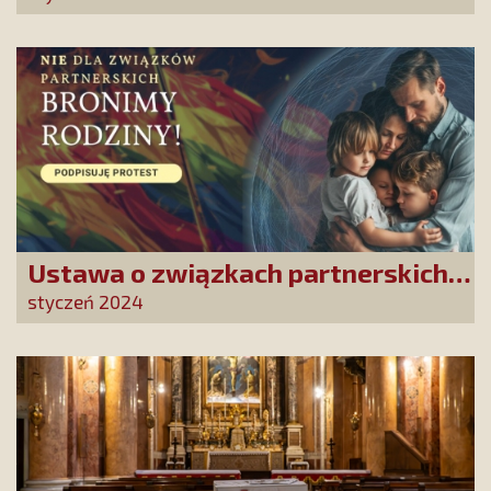
Ustawa o związkach partnerskich
to początek antyrodzinnej lawiny
styczeń 2024
zmian. Nie pozwólmy jej uruchomić!