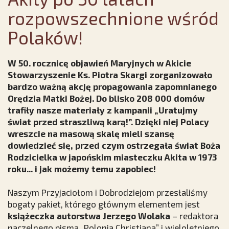
rozpowszechnione wśród
Polaków!
W 50. rocznicę objawień Maryjnych w Akicie
Stowarzyszenie Ks. Piotra Skargi zorganizowało
bardzo ważną akcję propagowania zapomnianego
Orędzia Matki Bożej. Do blisko 208 000 domów
trafiły nasze materiały z kampanii „Uratujmy
świat przed straszliwą karą!”. Dzięki niej Polacy
wreszcie na masową skalę mieli szansę
dowiedzieć się, przed czym ostrzegała świat Boża
Rodzicielka w japońskim miasteczku Akita w 1973
roku... i jak możemy temu zapobiec!
Naszym Przyjaciołom i Dobrodziejom przesłaliśmy
bogaty pakiet, którego głównym elementem jest
książeczka autorstwa Jerzego Wolaka
– redaktora
naczelnego pisma „Polonia Christiana” i wieloletniego