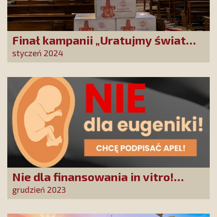
Finał kampanii „Uratujmy świat
przed straszliwą karą!”
styczeń 2024
Nie dla finansowania in vitro!
Petycja do Prezydenta RP
grudzień 2023