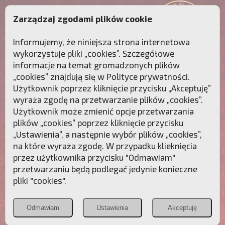
Zarządzaj zgodami plików cookie
Informujemy, że niniejsza strona internetowa
wykorzystuje pliki „cookies”. Szczegółowe
informacje na temat gromadzonych plików
„cookies” znajdują się w
Polityce prywatności
.
Użytkownik poprzez kliknięcie przycisku „Akceptuję”
wyraża zgodę na przetwarzanie plików „cookies”.
Użytkownik może zmienić opcje przetwarzania
plików „cookies” poprzez kliknięcie przycisku
„Ustawienia”, a następnie wybór plików „cookies”,
na które wyraża zgodę. W przypadku klieknięcia
Przebudźmy sumienia Polaków!
przez użytkownika przycisku "Odmawiam"
przetwarzaniu będą podlegać jedynie konieczne
Polonia
Przymierze
PCh24.pl
pliki "cookies".
Christiana
z Maryją
Odmawiam
Ustawienia
Akceptuję
POZNAJ APOSTOLAT FATIMY
WESPRZYJ
NAS