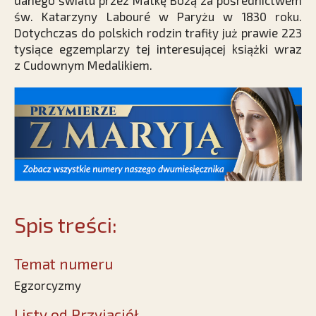
danego światu przez Matkę Bożą za pośrednictwem
św. Katarzyny Labouré w Paryżu w 1830 roku.
Dotychczas do polskich rodzin trafiły już prawie 223
tysiące egzemplarzy tej interesującej książki wraz
z Cudownym Medalikiem.
Spis treści:
Temat numeru
Egzorcyzmy
Listy od Przyjaciół