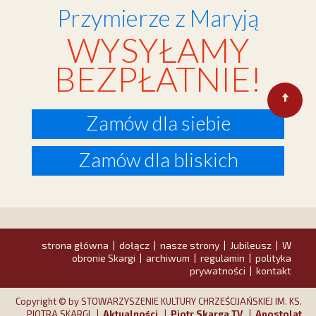
Przymierze z Maryją
WYSYŁAMY
BEZPŁATNIE!
Zamów dla siebie
Zamów dla bliskich
strona główna
dołącz
nasze strony
Jubileusz
W
|
|
|
|
obronie Skargi
archiwum
regulamin
polityka
|
|
|
prywatności
kontakt
|
Copyright © by STOWARZYSZENIE KULTURY CHRZEŚCIJAŃSKIEJ IM. KS.
PIOTRA SKARGI |
Aktualności
|
Piotr Skarga TV
|
Apostolat