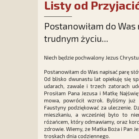
Listy od Przyjaci
Postanowiłam do Was n
trudnym życiu...
Niech będzie pochwalony Jezus Chrystu
Postanowiłam do Was napisać parę słó
Od blisko dwunastu lat opiekuję się 
udarach, zawale i trzech zatorach u
Prosiłam Pana Jezusa i Matkę Najświęt
mowa, powrócił wzrok. Byliśmy już 
Faustyny podziękować za uleczenie. D
mieszkaniu, a wcześniej było to ni
różańcem, który odmawiamy, oraz koro
zdrowie. Wiemy, że Matka Boża i Pan Je
troskach dnia codziennego.