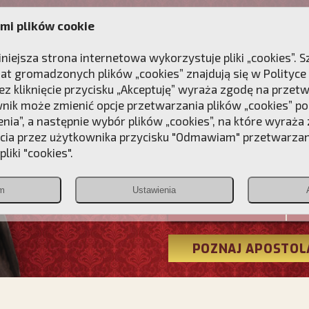
mi plików cookie
ANIE
DLA DUSZY
NAGRODA
KONTAKT
iniejsza strona internetowa wykorzystuje pliki „cookies”.
at gromadzonych plików „cookies” znajdują się w
Polityce
z kliknięcie przycisku „Akceptuję” wyraża zgodę na przet
wnik może zmienić opcje przetwarzania plików „cookies” pop
enia”, a następnie wybór plików „cookies”, na które wyraża
ęcia przez użytkownika przycisku "Odmawiam" przetwarza
Przebudźmy
liki "cookies".
Polonia
m
Ustawienia
Christiana
POZNAJ APOSTOL