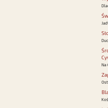
Dla
Św
Jad
Sł
Duc
Śr
Cy
Na 
Za
Ost
Bl
Koś