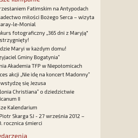
rzesłaniem Fatimskim na Antypodach
adectwo miłości Bożego Serca – wizyta
aray-le-Monial
kurs fotograficzny „365 dni z Maryją"
strzygnięty!
dzie Maryi w każdym domu!
zyjaciel Gminy Bogatynia”
nia Akademia TFP w Niepołomicach
ces akcji „Nie idę na koncert Madonny”
 wstydzę się Jezusa
lonia Christiana” o dziedzictwie
icanum II
ze Kalendarium
 Piotr Skarga SJ - 27 września 2012 –
. rocznica śmierci
darzenia