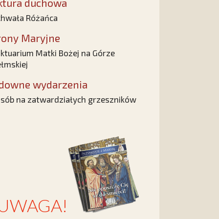
ktura duchowa
hwała Różańca
rony Maryjne
ktuarium Matki Bożej na Górze
łmskiej
downe wydarzenia
sób na zatwardziałych grzeszników
UWAGA!