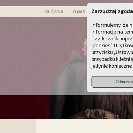
Zarządzaj zgoda
GŁÓWNA
O NAS
PATRON
KAMP
Informujemy, że n
informacje na tem
Użytkownik poprze
„cookies”. Użytko
przycisku „Ustawi
przypadku kliekni
jedynie konieczne p
Odmawia