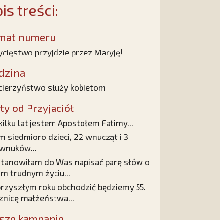
is treści:
mat numeru
cięstwo przyjdzie przez Maryję!
dzina
ierzyństwo służy kobietom
sty od Przyjaciół
kilku lat jestem Apostołem Fatimy...
 siedmioro dzieci, 22 wnucząt i 3
wnuków...
tanowiłam do Was napisać parę słów o
m trudnym życiu...
rzyszłym roku obchodzić będziemy 55.
znicę małżeństwa...
sze kampanie