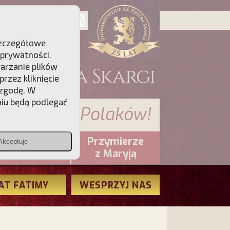
 Szczegółowe
 prywatności
.
warzanie plików
rzez kliknięcie
 zgodę. W
niu będą podlegać
 sumienia Polaków!
Przymierze
Akceptuję
PCh24.pl
z Maryją
AT FATIMY
WESPRZYJ NAS