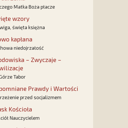
czego Matka Boża płacze
ięte wzory
wiga, święta księżna
owo kapłana
howa niedojrzałość
odowiska – Zwyczaje –
wilizacje
Górze Tabor
pomniane Prawdy i Wartości
rzeżenie przed socjalizmem
ask Kościoła
ciół Nauczycielem