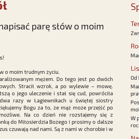
ół
Sp
Te
apisać parę słów o moim
Zwy
Ro
Mac
s!
Li
w o moim trudnym życiu.
Od 
sparaliżowanym mężem. Do tego jest po dwóch
dowych. Stracił wzrok, a po wylewie – mowę.
Mam
szą o jego uleczenie i stał się cud, powróciła
pra
dwa razy w Łagiewnikach u świętej siostry
Pos
ziękujemy Bogu za to, że mąż może przejść po
moi
emożliwe. Na co dzień nie rozstajemy się z
W p
nką do Miłosierdzia Bożego i prosimy o dalsze
roc
zus czuwają nad nami. Są z nami w chorobie i w
Na