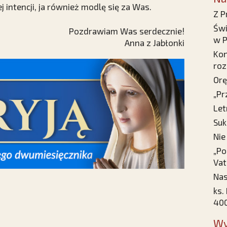
 intencji, ja również modlę się za Was.
Z P
Świ
Pozdrawiam Was serdecznie!
w P
Anna z Jabłonki
Kon
roz
Orę
„Pr
Let
Suk
Nie
„Po
Vat
Nas
ks.
400
Wy