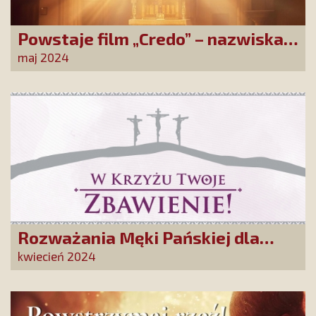
Powstaje film „Credo” – nazwiska
występujących robią wrażenie!
maj 2024
Rozważania Męki Pańskiej dla
naszych Przyjaciół
kwiecień 2024