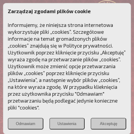
Zarządzaj zgodami plików cookie
Informujemy, że niniejsza strona internetowa
wykorzystuje pliki „cookies”. Szczegółowe
informacje na temat gromadzonych plików
„cookies” znajdują się w
Polityce prywatności
.
Użytkownik poprzez kliknięcie przycisku „Akceptuję”
wyraża zgodę na przetwarzanie plików „cookies”.
Użytkownik może zmienić opcje przetwarzania
plików „cookies” poprzez kliknięcie przycisku
„Ustawienia”, a następnie wybór plików „cookies”,
na które wyraża zgodę. W przypadku klieknięcia
Przebudźmy sumienia Polaków!
przez użytkownika przycisku "Odmawiam"
przetwarzaniu będą podlegać jedynie konieczne
Polonia
Przymierze
PCh24.pl
pliki "cookies".
Christiana
z Maryją
Odmawiam
Ustawienia
Akceptuję
POZNAJ APOSTOLAT FATIMY
WESPRZYJ
NAS