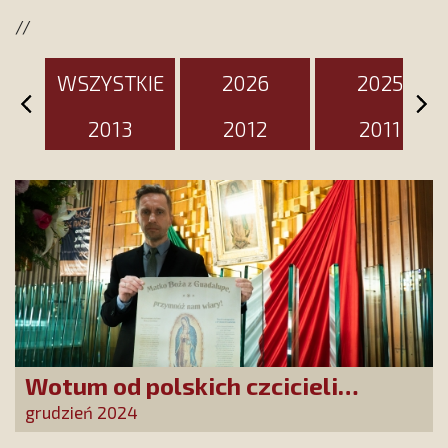
wyjątkowy dzień
//
WSZYSTKIE
2026
2025
2013
2012
2011
Wotum od polskich czcicieli
złożone w Guadalupe
grudzień 2024