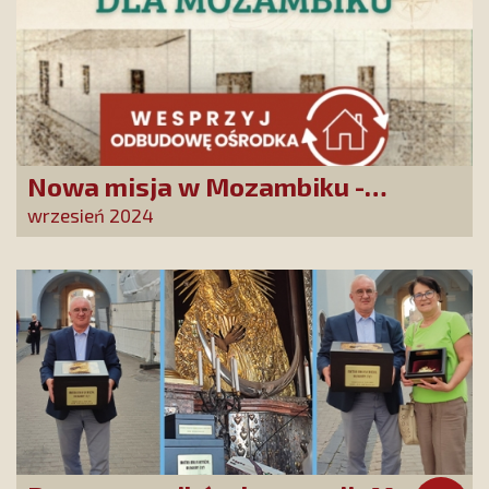
Nowa misja w Mozambiku -
wesprzyj remont centrum
wrzesień 2024
duszpasterskiego!