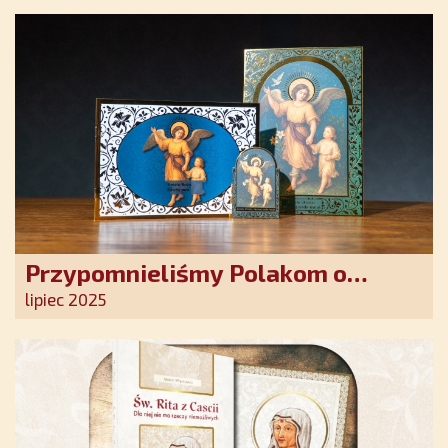
Przypomnieliśmy Polakom o
obecności Anioła Stróża!
lipiec 2025