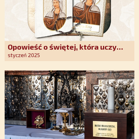
Opowieść o świętej, która uczy
szczerego oddania się Bogu.
styczeń 2025
Duchowe wzmocnienie i światło
nadziei w XXI wieku