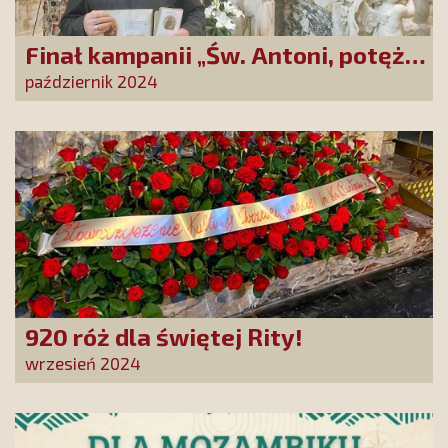
Finał kampanii „Św. Antoni, potężny
Cudotwórco, módl się za nami!”
październik 2024
920 róż dla świętej Rity!
wrzesień 2024