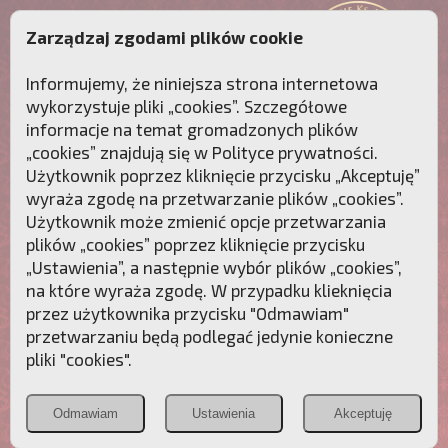
Zarządzaj zgodami plików cookie
Informujemy, że niniejsza strona internetowa
wykorzystuje pliki „cookies”. Szczegółowe
informacje na temat gromadzonych plików
„cookies” znajdują się w
Polityce prywatności
.
Użytkownik poprzez kliknięcie przycisku „Akceptuję”
wyraża zgodę na przetwarzanie plików „cookies”.
Użytkownik może zmienić opcje przetwarzania
plików „cookies” poprzez kliknięcie przycisku
„Ustawienia”, a następnie wybór plików „cookies”,
na które wyraża zgodę. W przypadku klieknięcia
Przebudźmy sumienia Polaków!
przez użytkownika przycisku "Odmawiam"
przetwarzaniu będą podlegać jedynie konieczne
Polonia
Przymierze
PCh24.pl
pliki "cookies".
Christiana
z Maryją
Odmawiam
Ustawienia
Akceptuję
POZNAJ APOSTOLAT FATIMY
WESPRZYJ
NAS