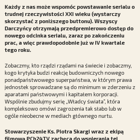
Każdy z nas może wspomóc powstawanie serialu o
trudnej rzeczywistości XXI wieku (wystarczy
skorzystać z poniższego buttonu). Wszyscy
Darczyńcy otrzymają przedpremierowo dostęp do
nowego odcinka serialu, zaraz po zakończeniu
prac, a więc prawdopodobnie już w IV kwartale
tego roku.
Zobaczmy, kto rządzi rządami na świecie i zobaczmy,
kogo krytyka budzi reakcję budowniczych nowego
ponadpaństwowego superpaństwa, w którym prawa
jednostek sprowadzane są do minimum w zderzeniu z
aparatami państwowymi i kapitałem korporacji.
Wspólnie zbudujmy serię „Władcy świata”, która
kompleksowo omówi zagrożenia tak słabo lub w
ogóle nieobecne w mediach głównego nurtu.
Stowarzyszenie Ks. Piotra Skargi wraz z ekipą
filmową PCh24TV zachęca do wspierania tej