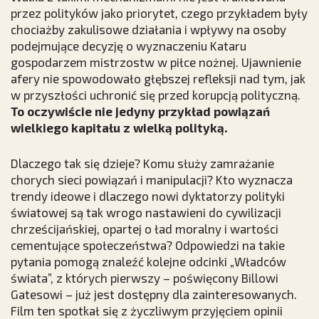
przez polityków jako priorytet, czego przykładem były
chociażby zakulisowe działania i wpływy na osoby
podejmujące decyzję o wyznaczeniu Kataru
gospodarzem mistrzostw w piłce nożnej. Ujawnienie
afery nie spowodowało głębszej refleksji nad tym, jak
w przyszłości uchronić się przed korupcją polityczną.
To oczywiście nie jedyny przykład powiązań
wielkiego kapitału z wielką polityką.
Dlaczego tak się dzieje? Komu służy zamrażanie
chorych sieci powiązań i manipulacji? Kto wyznacza
trendy ideowe i dlaczego nowi dyktatorzy polityki
światowej są tak wrogo nastawieni do cywilizacji
chrześcijańskiej, opartej o ład moralny i wartości
cementujące społeczeństwa? Odpowiedzi na takie
pytania pomogą znaleźć kolejne odcinki „Władców
świata”, z których pierwszy – poświęcony Billowi
Gatesowi – już jest dostępny dla zainteresowanych.
Film ten spotkał się z życzliwym przyjęciem opinii