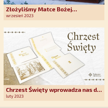
Złożyliśmy Matce Bożej
Ostrobramskiej pozłacane wotum
wrzesień 2023
Chrzest Święty wprowadza nas do
wspólnoty Kościoła. Nasz pakiet
luty 2023
jest przygotowany na ten