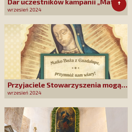
Dar uczestników kampanii „Matko
Miłosierdzia, błagamy Cię!”
wrzesień 2024
złożony w Ostrobramskim
Sanktuarium
Przyjaciele Stowarzyszenia mogą
się zwrócić do Matki Bożej z
wrzesień 2024
Guadalupe. To wielka duchowa
szansa dla tysięcy Polak